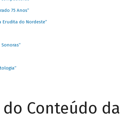
rado 75 Anos”
 Erudita do Nordeste”
s Sonoras”
ologia”
r do Conteúdo da