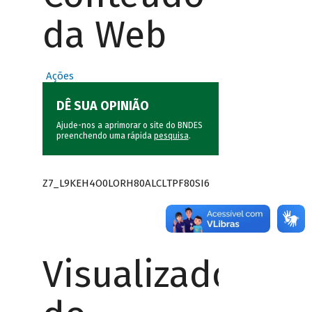
da Web
Ações
DÊ SUA OPINIÃO
Ajude-nos a aprimorar o site do BNDES
preenchendo uma rápida
pesquisa
.
Z7_L9KEH4O0LORH80ALCLTPF80SI6
Visualizador