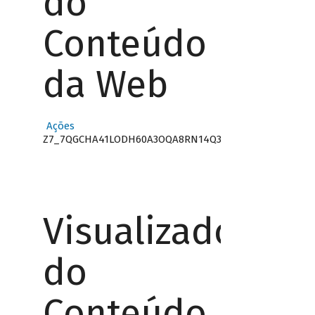
do
Conteúdo
da Web
Ações
Z7_7QGCHA41LODH60A3OQA8RN14Q3
Visualizador
do
Conteúdo