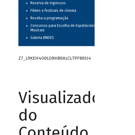
Reserva de ingressos
Filmes e festivais de cinema
Receba a programação
Concursos para Escolha de Espetáculos
Musicais
Galeria BNDES
Z7_L9KEH4O0LORH80ALCLTPF80SI4
Visualizador
do
Conteúdo