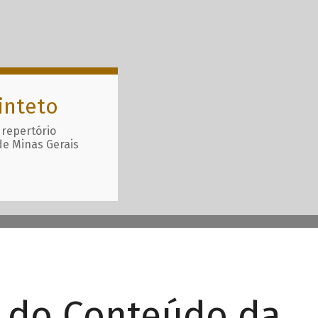
inteto
 repertório
de Minas Gerais
r do Conteúdo da