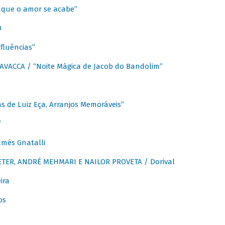
que o amor se acabe”
O
fluências”
VACCA / “Noite Mágica de Jacob do Bandolim”
 de Luiz Eça, Arranjos Memoráveis”
”
més Gnatalli
ER, ANDRÉ MEHMARI E NAILOR PROVETA / Dorival
ira
os