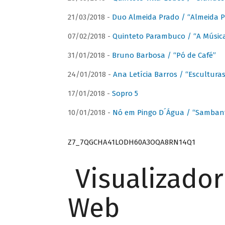
21/03/2018 -
Duo Almeida Prado / “Almeida P
07/02/2018 -
Quinteto Parambuco / “A Música
31/01/2018 -
Bruno Barbosa / “Pó de Café”
24/01/2018 -
Ana Letícia Barros / “Escultura
17/01/2018 -
Sopro 5
10/01/2018 -
Nó em Pingo D´Água / “Sambant
Z7_7QGCHA41LODH60A3OQA8RN14Q1
Visualizado
Web