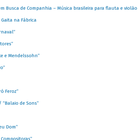
m Busca de Companhia – Música brasileira para flauta e violão
Gaita na Fábrica
rnaval”
tores”
ixe e Mendelssohn”
ro”
ó Feroz”
/ “Balaio de Sons”
Meu Dom”
s Compositoras”