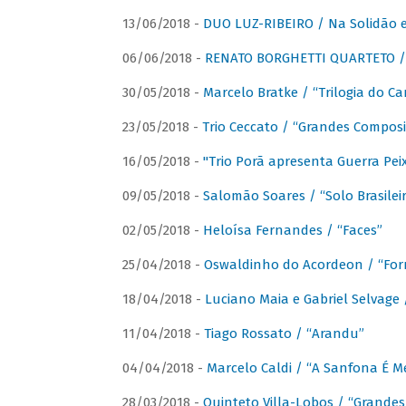
13/06/2018 -
DUO LUZ-RIBEIRO / Na Solidão e
06/06/2018 -
RENATO BORGHETTI QUARTETO / 
30/05/2018 -
Marcelo Bratke / “Trilogia do Ca
23/05/2018 -
Trio Ceccato / “Grandes Composi
16/05/2018 -
"Trio Porã apresenta Guerra Pe
09/05/2018 -
Salomão Soares / “Solo Brasilei
02/05/2018 -
Heloísa Fernandes / “Faces”
25/04/2018 -
Oswaldinho do Acordeon / “Forr
18/04/2018 -
Luciano Maia e Gabriel Selvage 
11/04/2018 -
Tiago Rossato / “Arandu”
04/04/2018 -
Marcelo Caldi / “A Sanfona É 
28/03/2018 -
Quinteto Villa-Lobos / “Grande