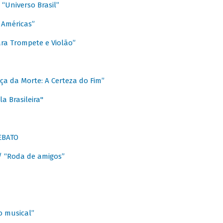
Universo Brasil”
 Américas”
ra Trompete e Violão”
a da Morte: A Certeza do Fim”
a Brasileira"
EBATO
 “Roda de amigos”
 musical”