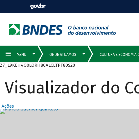
Z7_L9KEH4O0LORH80ALCLTPF80S20
Visualizador do 
Ações
Destaques Prin