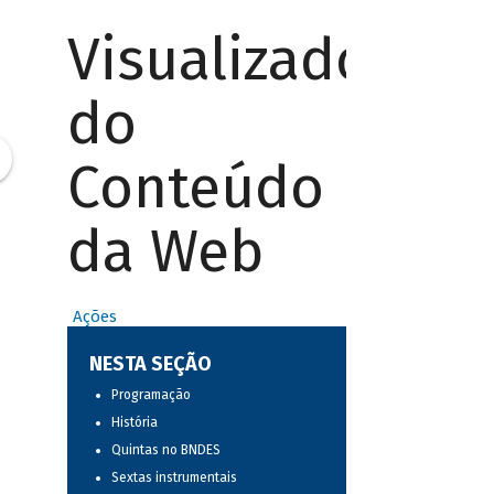
Visualizador
do
Conteúdo
da Web
Ações
NESTA SEÇÃO
Programação
História
Quintas no BNDES
Sextas instrumentais