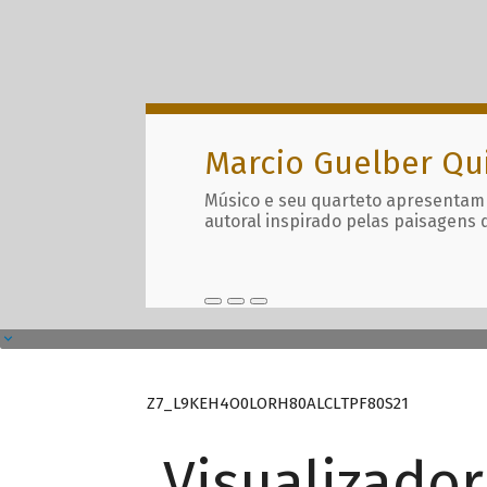
Marcio Guelber Qu
Músico e seu quarteto apresentam
autoral inspirado pelas paisagens 
Z7_L9KEH4O0LORH80ALCLTPF80S21
Visualizado