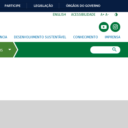
PARTICIPE
LEGISLAÇÃO
ÓRGÃOS DO GOVERNO
⁣
ENGLISH
ACESSIBILIDADE
A+
A-
NCIA
DESENVOLVIMENTO SUSTENTÁVEL
CONHECIMENTO
IMPRENSA
Busca
gem de tela