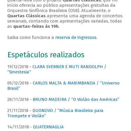
quarta-feira com o projeto
Quartas Clássicas
, que no
início oferecia ao público apresentações gratuitas da
Orquestra Sinfônica Brasileira (OSB). Atualmente, o
Quartas Clássicas
apresenta uma agenda de concertos
semanais, contando com apresentações variadas, todas
as
quartas-feiras às 19h
.
Saiba como funciona a
reserva de ingressos
.
Espetáculos realizados
19/12/2018 -
CLARA SVERNER E MUTI RANDOLPH /
“Sinestesia”
05/12/2018 -
CARLOS MALTA & MARIMBANDA / “Universo
Brasil”
28/11/2018 -
BRUNO MADEIRA / “O Violão das Américas”
21/11/2018 -
DUONOVO / “Música Brasileira para
Trompete e Violão”
14/11/2018 -
QUATERNAGLIA