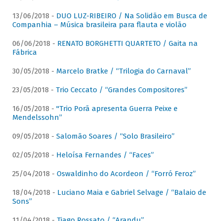
13/06/2018 -
DUO LUZ-RIBEIRO / Na Solidão em Busca de
Companhia – Música brasileira para flauta e violão
06/06/2018 -
RENATO BORGHETTI QUARTETO / Gaita na
Fábrica
30/05/2018 -
Marcelo Bratke / “Trilogia do Carnaval”
23/05/2018 -
Trio Ceccato / “Grandes Compositores”
16/05/2018 -
"Trio Porã apresenta Guerra Peixe e
Mendelssohn”
09/05/2018 -
Salomão Soares / “Solo Brasileiro”
02/05/2018 -
Heloísa Fernandes / “Faces”
25/04/2018 -
Oswaldinho do Acordeon / “Forró Feroz”
18/04/2018 -
Luciano Maia e Gabriel Selvage / “Balaio de
Sons”
11/04/2018 -
Tiago Rossato / “Arandu”