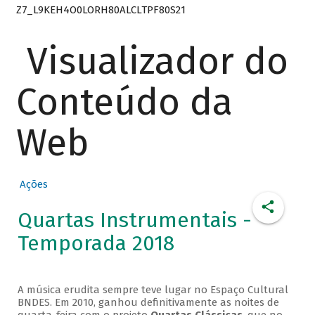
Z7_L9KEH4O0LORH80ALCLTPF80S21
Visualizador do
Conteúdo da
Web
Ações
Quartas Instrumentais -
Temporada 2018
A música erudita sempre teve lugar no Espaço Cultural
BNDES. Em 2010, ganhou definitivamente as noites de