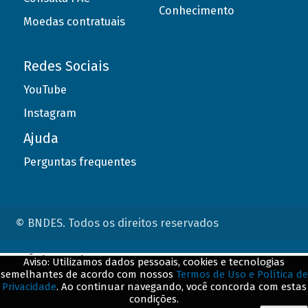
Conhecimento
Moedas contratuais
Redes Sociais
YouTube
Instagram
Ajuda
Perguntas frequentes
© BNDES. Todos os direitos reservados
ConteÃºdo complementar
Aviso: Utilizamos dados pessoais, cookies e tecnologias
semelhantes de acordo com nossos
Termos de Uso e Política de
${title}
${badge}
Privacidade
. Ao continuar navegando, você concorda com estas
condições.
${loading}