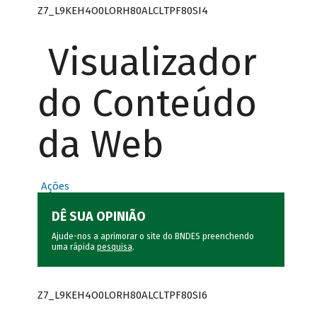
Z7_L9KEH4O0LORH80ALCLTPF80SI4
Visualizador
do Conteúdo
da Web
Ações
DÊ SUA OPINIÃO
Ajude-nos a aprimorar o site do BNDES preenchendo
uma rápida
pesquisa
.
Z7_L9KEH4O0LORH80ALCLTPF80SI6