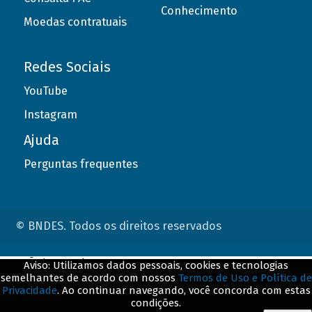
Conhecimento
Moedas contratuais
Redes Sociais
YouTube
Instagram
Ajuda
Perguntas frequentes
© BNDES. Todos os direitos reservados
ConteÃºdo complementar
Aviso: Utilizamos dados pessoais, cookies e tecnologias
semelhantes de acordo com nossos
Termos de Uso e Política de
${title}
${badge}
Privacidade
. Ao continuar navegando, você concorda com estas
condições.
${loading}