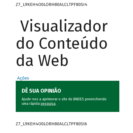
Z7_L9KEH4O0LORH80ALCLTPF80SI4
Visualizador
do Conteúdo
da Web
Ações
DÊ SUA OPINIÃO
Ajude-nos a aprimorar o site do BNDES preenchendo
uma rápida
pesquisa
.
Z7_L9KEH4O0LORH80ALCLTPF80SI6