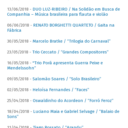
13/06/2018 -
DUO LUZ-RIBEIRO / Na Solidão em Busca de
Companhia – Música brasileira para flauta e violão
06/06/2018 -
RENATO BORGHETTI QUARTETO / Gaita na
Fábrica
30/05/2018 -
Marcelo Bratke / “Trilogia do Carnaval”
23/05/2018 -
Trio Ceccato / “Grandes Compositores”
16/05/2018 -
"Trio Porã apresenta Guerra Peixe e
Mendelssohn”
09/05/2018 -
Salomão Soares / “Solo Brasileiro”
02/05/2018 -
Heloísa Fernandes / “Faces”
25/04/2018 -
Oswaldinho do Acordeon / “Forró Feroz”
18/04/2018 -
Luciano Maia e Gabriel Selvage / “Balaio de
Sons”
11/04/2018 -
Tiago Rossato / “Arandu”