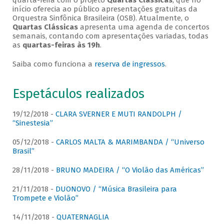
quarta-feira com o projeto
Quartas Clássicas
, que no
início oferecia ao público apresentações gratuitas da
Orquestra Sinfônica Brasileira (OSB). Atualmente, o
Quartas Clássicas
apresenta uma agenda de concertos
semanais, contando com apresentações variadas, todas
as
quartas-feiras às 19h
.
Saiba como funciona a
reserva de ingressos
.
Espetáculos realizados
19/12/2018 -
CLARA SVERNER E MUTI RANDOLPH /
“Sinestesia”
05/12/2018 -
CARLOS MALTA & MARIMBANDA / “Universo
Brasil”
28/11/2018 -
BRUNO MADEIRA / “O Violão das Américas”
21/11/2018 -
DUONOVO / “Música Brasileira para
Trompete e Violão”
14/11/2018 -
QUATERNAGLIA