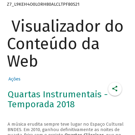
Z7_L9KEH4O0LORH80ALCLTPF80S21
Visualizador do
Conteúdo da
Web
Ações
Quartas Instrumentais -
Temporada 2018
A música erudita sempre teve lugar no Espaço Cultural
BNDES. Em 2010, ganhou definitivamente as noites de