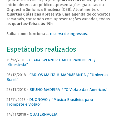
quarta-feira com o projeto
Quartas Clássicas
, que no
início oferecia ao público apresentações gratuitas da
Orquestra Sinfônica Brasileira (OSB). Atualmente, o
Quartas Clássicas
apresenta uma agenda de concertos
semanais, contando com apresentações variadas, todas
as
quartas-feiras às 19h
.
Saiba como funciona a
reserva de ingressos
.
Espetáculos realizados
19/12/2018 -
CLARA SVERNER E MUTI RANDOLPH /
“Sinestesia”
05/12/2018 -
CARLOS MALTA & MARIMBANDA / “Universo
Brasil”
28/11/2018 -
BRUNO MADEIRA / “O Violão das Américas”
21/11/2018 -
DUONOVO / “Música Brasileira para
Trompete e Violão”
14/11/2018 -
QUATERNAGLIA