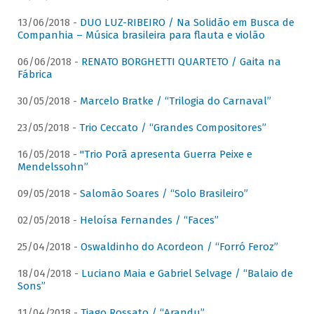
13/06/2018 -
DUO LUZ-RIBEIRO / Na Solidão em Busca de
Companhia – Música brasileira para flauta e violão
06/06/2018 -
RENATO BORGHETTI QUARTETO / Gaita na
Fábrica
30/05/2018 -
Marcelo Bratke / “Trilogia do Carnaval”
23/05/2018 -
Trio Ceccato / “Grandes Compositores”
16/05/2018 -
"Trio Porã apresenta Guerra Peixe e
Mendelssohn”
09/05/2018 -
Salomão Soares / “Solo Brasileiro”
02/05/2018 -
Heloísa Fernandes / “Faces”
25/04/2018 -
Oswaldinho do Acordeon / “Forró Feroz”
18/04/2018 -
Luciano Maia e Gabriel Selvage / “Balaio de
Sons”
11/04/2018 -
Tiago Rossato / “Arandu”