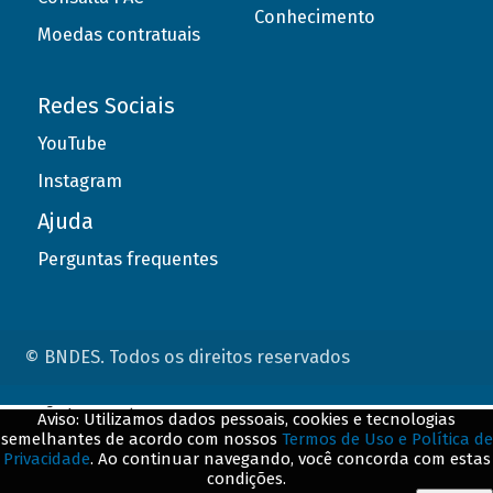
Conhecimento
Moedas contratuais
Redes Sociais
YouTube
Instagram
Ajuda
Perguntas frequentes
© BNDES. Todos os direitos reservados
ConteÃºdo complementar
Aviso: Utilizamos dados pessoais, cookies e tecnologias
semelhantes de acordo com nossos
Termos de Uso e Política de
${title}
${badge}
Privacidade
. Ao continuar navegando, você concorda com estas
condições.
${loading}