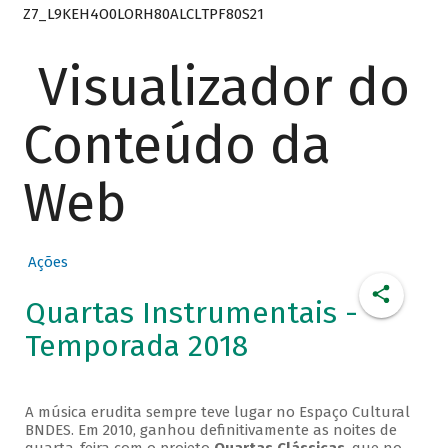
Z7_L9KEH4O0LORH80ALCLTPF80S21
Visualizador do
Conteúdo da
Web
Ações
Quartas Instrumentais -
Temporada 2018
A música erudita sempre teve lugar no Espaço Cultural
BNDES. Em 2010, ganhou definitivamente as noites de