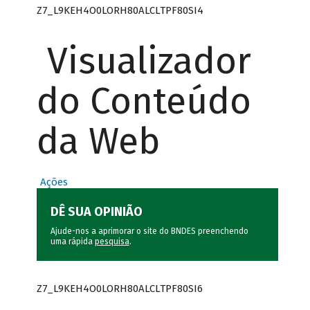
Z7_L9KEH4O0LORH80ALCLTPF80SI4
Visualizador
do Conteúdo
da Web
Ações
DÊ SUA OPINIÃO
Ajude-nos a aprimorar o site do BNDES preenchendo
uma rápida
pesquisa
.
Z7_L9KEH4O0LORH80ALCLTPF80SI6