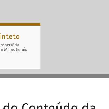
inteto
 repertório
de Minas Gerais
r do Conteúdo da