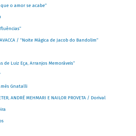
que o amor se acabe”
O
fluências”
VACCA / “Noite Mágica de Jacob do Bandolim”
 de Luiz Eça, Arranjos Memoráveis”
”
més Gnatalli
ER, ANDRÉ MEHMARI E NAILOR PROVETA / Dorival
ira
os