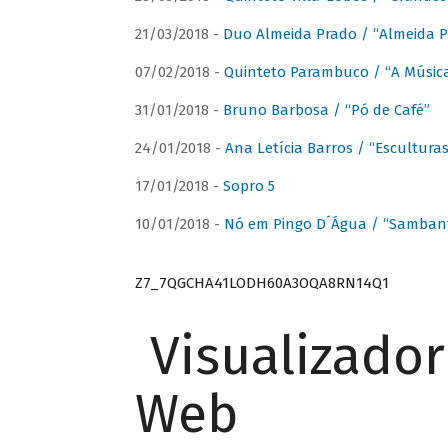
21/03/2018 -
Duo Almeida Prado / “Almeida P
07/02/2018 -
Quinteto Parambuco / “A Música
31/01/2018 -
Bruno Barbosa / “Pó de Café”
24/01/2018 -
Ana Letícia Barros / “Escultura
17/01/2018 -
Sopro 5
10/01/2018 -
Nó em Pingo D´Água / “Sambant
Z7_7QGCHA41LODH60A3OQA8RN14Q1
Visualizado
Web