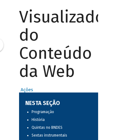
Visualizador
do
Conteúdo
da Web
Ações
NESTA SEÇÃO
Programação
História
Quintas no BNDES
Sextas instrumentais