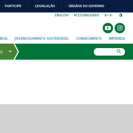
PARTICIPE
LEGISLAÇÃO
ÓRGÃOS DO GOVERNO
⁣
ENGLISH
ACESSIBILIDADE
A+
A-
NCIA
DESENVOLVIMENTO SUSTENTÁVEL
CONHECIMENTO
IMPRENSA
Busca
gem de tela