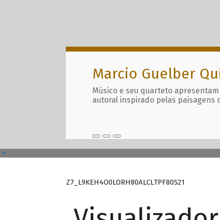
Marcio Guelber Qu
Músico e seu quarteto apresentam
autoral inspirado pelas paisagens 
Z7_L9KEH4O0LORH80ALCLTPF80S21
Visualizado