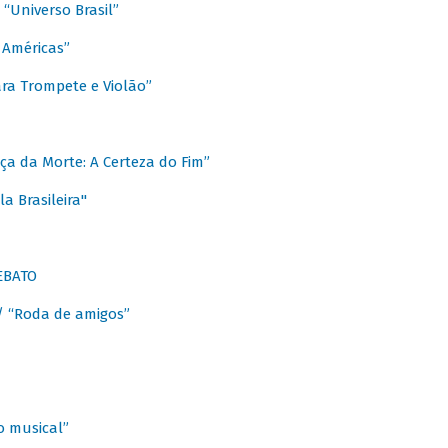
Universo Brasil”
 Américas”
ra Trompete e Violão”
a da Morte: A Certeza do Fim”
a Brasileira"
EBATO
 “Roda de amigos”
 musical”