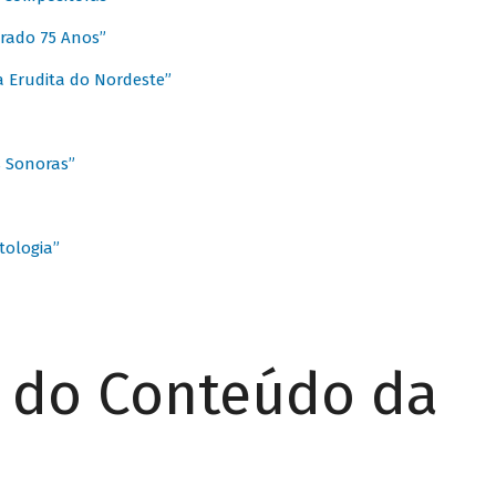
rado 75 Anos”
 Erudita do Nordeste”
s Sonoras”
ologia”
r do Conteúdo da