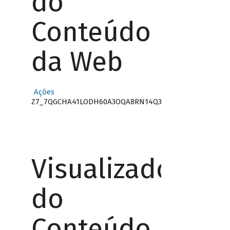
do
Conteúdo
da Web
Ações
Z7_7QGCHA41LODH60A3OQA8RN14Q3
Visualizador
do
Conteúdo