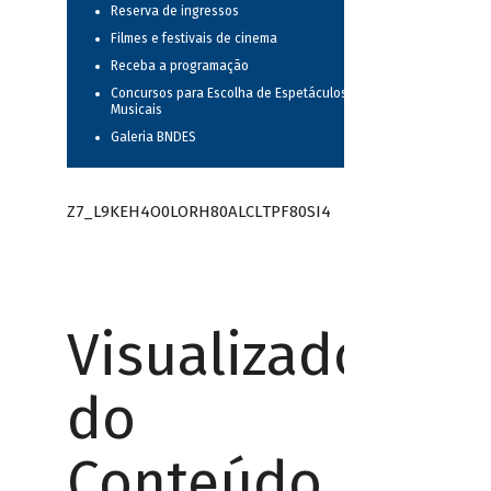
Reserva de ingressos
Filmes e festivais de cinema
Receba a programação
Concursos para Escolha de Espetáculos
Musicais
Galeria BNDES
Z7_L9KEH4O0LORH80ALCLTPF80SI4
Visualizador
do
Conteúdo