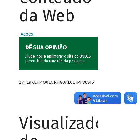
da Web
Ações
DÊ SUA OPINIÃO
Ajude-nos a aprimorar o site do BNDES
preenchendo uma rápida
pesquisa
.
Z7_L9KEH4O0LORH80ALCLTPF80SI6
Visualizador