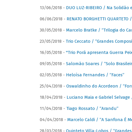
13/06/2018 -
DUO LUZ-RIBEIRO / Na Solidão e
06/06/2018 -
RENATO BORGHETTI QUARTETO / 
30/05/2018 -
Marcelo Bratke / “Trilogia do Ca
23/05/2018 -
Trio Ceccato / “Grandes Composi
16/05/2018 -
"Trio Porã apresenta Guerra Pe
09/05/2018 -
Salomão Soares / “Solo Brasilei
02/05/2018 -
Heloísa Fernandes / “Faces”
25/04/2018 -
Oswaldinho do Acordeon / “Forr
18/04/2018 -
Luciano Maia e Gabriel Selvage 
11/04/2018 -
Tiago Rossato / “Arandu”
04/04/2018 -
Marcelo Caldi / “A Sanfona É 
28/03/2018 -
Quinteto Villa-Lobos / “Grande