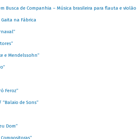
m Busca de Companhia – Música brasileira para flauta e violão
Gaita na Fábrica
rnaval”
tores”
ixe e Mendelssohn”
ro”
ó Feroz”
/ “Balaio de Sons”
Meu Dom”
s Compositoras”