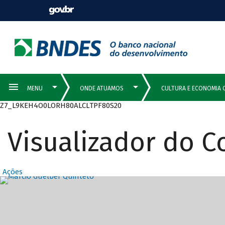
Z7_L9KEH4O0LORH80ALCLTPF80S20
Visualizador do 
Ações
Destaques Prin