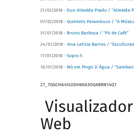
21/03/2018 -
Duo Almeida Prado / “Almeida P
07/02/2018 -
Quinteto Parambuco / “A Música
31/01/2018 -
Bruno Barbosa / “Pó de Café”
24/01/2018 -
Ana Letícia Barros / “Escultura
17/01/2018 -
Sopro 5
10/01/2018 -
Nó em Pingo D´Água / “Sambant
Z7_7QGCHA41LODH60A3OQA8RN14Q1
Visualizado
Web