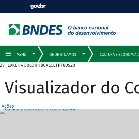
Z7_L9KEH4O0LORH80ALCLTPF80S20
Visualizador do 
Ações
Destaques Prin