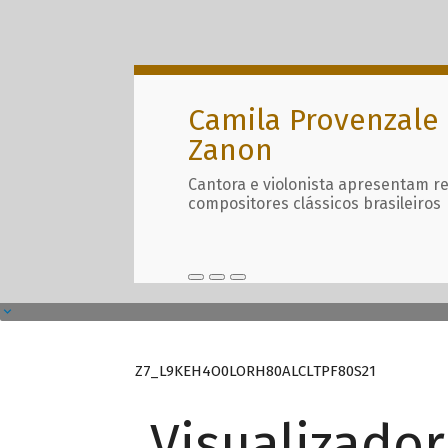
Camila Provenzale 
Zanon
Cantora e violonista apresentam r
compositores clássicos brasileiros
Z7_L9KEH4O0LORH80ALCLTPF80S21
Visualizado