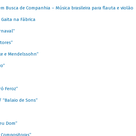
m Busca de Companhia – Música brasileira para flauta e violão
Gaita na Fábrica
rnaval”
tores”
ixe e Mendelssohn”
ro”
ó Feroz”
/ “Balaio de Sons”
Meu Dom”
s Compositoras”