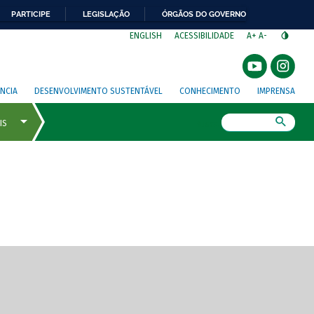
PARTICIPE
LEGISLAÇÃO
ÓRGÃOS DO GOVERNO
⁣
ENGLISH
ACESSIBILIDADE
A+
A-
NCIA
DESENVOLVIMENTO SUSTENTÁVEL
CONHECIMENTO
IMPRENSA
Busca
gem de tela