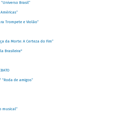
Universo Brasil”
 Américas”
ra Trompete e Violão”
a da Morte: A Certeza do Fim”
a Brasileira"
EBATO
 “Roda de amigos”
 musical”