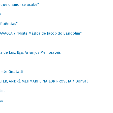
que o amor se acabe”
O
fluências”
VACCA / “Noite Mágica de Jacob do Bandolim”
 de Luiz Eça, Arranjos Memoráveis”
”
més Gnatalli
ER, ANDRÉ MEHMARI E NAILOR PROVETA / Dorival
ira
os