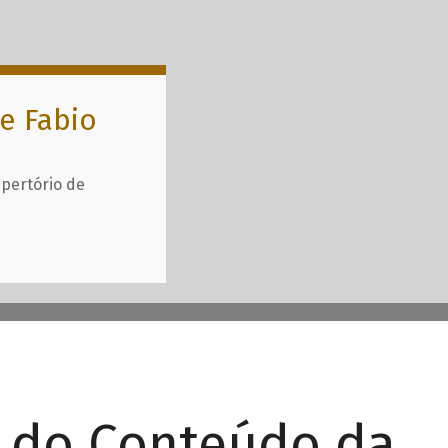
e Fabio
epertório de
r do Conteúdo da