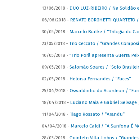
13/06/2018 -
DUO LUZ-RIBEIRO / Na Solidão e
06/06/2018 -
RENATO BORGHETTI QUARTETO / 
30/05/2018 -
Marcelo Bratke / “Trilogia do Ca
23/05/2018 -
Trio Ceccato / “Grandes Composi
16/05/2018 -
"Trio Porã apresenta Guerra Pe
09/05/2018 -
Salomão Soares / “Solo Brasilei
02/05/2018 -
Heloísa Fernandes / “Faces”
25/04/2018 -
Oswaldinho do Acordeon / “Forr
18/04/2018 -
Luciano Maia e Gabriel Selvage 
11/04/2018 -
Tiago Rossato / “Arandu”
04/04/2018 -
Marcelo Caldi / “A Sanfona É 
28/03/2018 -
Quinteto Villa-Lobos / “Grande