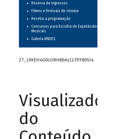
Reserva de ingressos
Filmes e festivais de cinema
Receba a programação
Concursos para Escolha de Espetáculos
Musicais
Galeria BNDES
Z7_L9KEH4O0LORH80ALCLTPF80SI4
Visualizador
do
Conteúdo