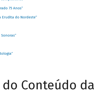
rado 75 Anos”
 Erudita do Nordeste”
s Sonoras”
ologia”
r do Conteúdo da