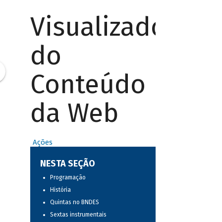
Visualizador
do
Conteúdo
da Web
Ações
NESTA SEÇÃO
Programação
História
Quintas no BNDES
Sextas instrumentais