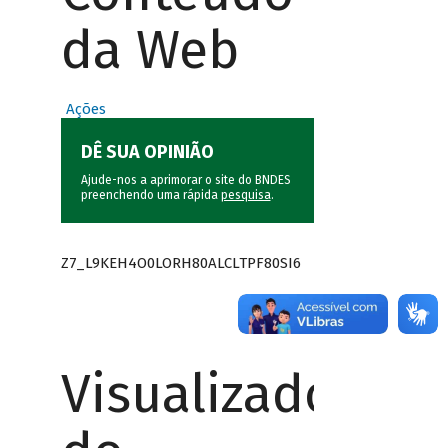
da Web
Ações
DÊ SUA OPINIÃO
Ajude-nos a aprimorar o site do BNDES
preenchendo uma rápida
pesquisa
.
Z7_L9KEH4O0LORH80ALCLTPF80SI6
Visualizador