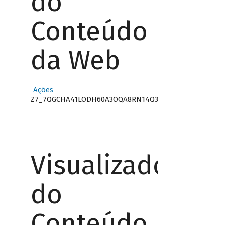
do
Conteúdo
da Web
Ações
Z7_7QGCHA41LODH60A3OQA8RN14Q3
Visualizador
do
Conteúdo