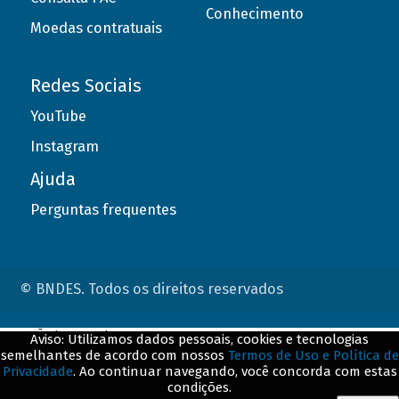
Conhecimento
Moedas contratuais
Redes Sociais
YouTube
Instagram
Ajuda
Perguntas frequentes
© BNDES. Todos os direitos reservados
ConteÃºdo complementar
Aviso: Utilizamos dados pessoais, cookies e tecnologias
semelhantes de acordo com nossos
Termos de Uso e Política de
${title}
${badge}
Privacidade
. Ao continuar navegando, você concorda com estas
condições.
${loading}