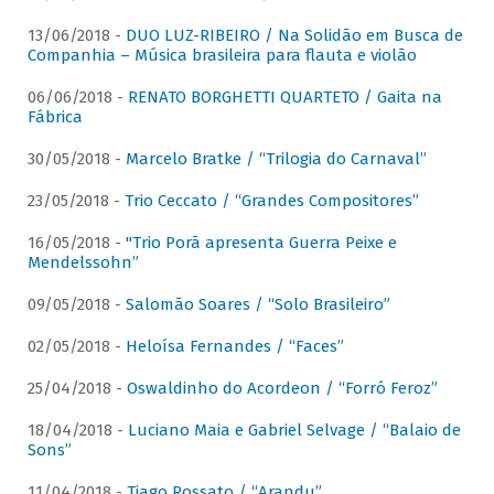
13/06/2018 -
DUO LUZ-RIBEIRO / Na Solidão em Busca de
Companhia – Música brasileira para flauta e violão
06/06/2018 -
RENATO BORGHETTI QUARTETO / Gaita na
Fábrica
30/05/2018 -
Marcelo Bratke / “Trilogia do Carnaval”
23/05/2018 -
Trio Ceccato / “Grandes Compositores”
16/05/2018 -
"Trio Porã apresenta Guerra Peixe e
Mendelssohn”
09/05/2018 -
Salomão Soares / “Solo Brasileiro”
02/05/2018 -
Heloísa Fernandes / “Faces”
25/04/2018 -
Oswaldinho do Acordeon / “Forró Feroz”
18/04/2018 -
Luciano Maia e Gabriel Selvage / “Balaio de
Sons”
11/04/2018 -
Tiago Rossato / “Arandu”