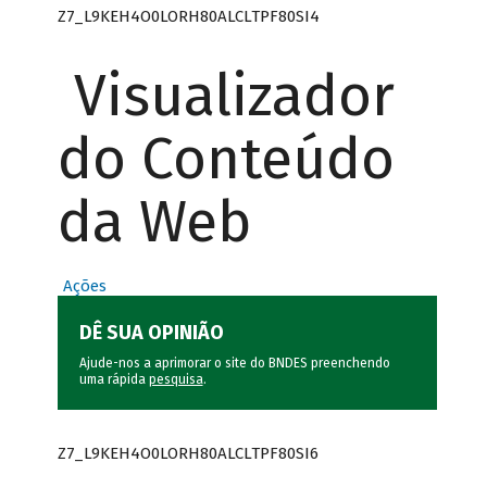
Z7_L9KEH4O0LORH80ALCLTPF80SI4
Visualizador
do Conteúdo
da Web
Ações
DÊ SUA OPINIÃO
Ajude-nos a aprimorar o site do BNDES preenchendo
uma rápida
pesquisa
.
Z7_L9KEH4O0LORH80ALCLTPF80SI6