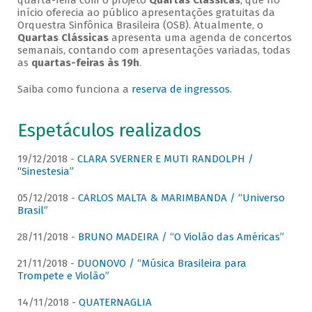
quarta-feira com o projeto
Quartas Clássicas
, que no
início oferecia ao público apresentações gratuitas da
Orquestra Sinfônica Brasileira (OSB). Atualmente, o
Quartas Clássicas
apresenta uma agenda de concertos
semanais, contando com apresentações variadas, todas
as
quartas-feiras às 19h
.
Saiba como funciona a
reserva de ingressos
.
Espetáculos realizados
19/12/2018 -
CLARA SVERNER E MUTI RANDOLPH /
“Sinestesia”
05/12/2018 -
CARLOS MALTA & MARIMBANDA / “Universo
Brasil”
28/11/2018 -
BRUNO MADEIRA / “O Violão das Américas”
21/11/2018 -
DUONOVO / “Música Brasileira para
Trompete e Violão”
14/11/2018 -
QUATERNAGLIA