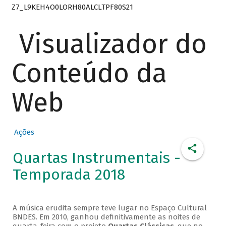
Z7_L9KEH4O0LORH80ALCLTPF80S21
Visualizador do
Conteúdo da
Web
Ações
Quartas Instrumentais -
Temporada 2018
A música erudita sempre teve lugar no Espaço Cultural
BNDES. Em 2010, ganhou definitivamente as noites de