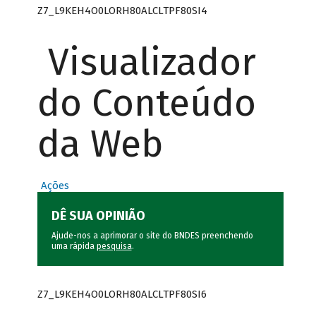
Z7_L9KEH4O0LORH80ALCLTPF80SI4
Visualizador
do Conteúdo
da Web
Ações
DÊ SUA OPINIÃO
Ajude-nos a aprimorar o site do BNDES preenchendo
uma rápida
pesquisa
.
Z7_L9KEH4O0LORH80ALCLTPF80SI6