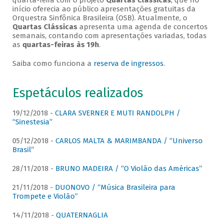
quarta-feira com o projeto
Quartas Clássicas
, que no
início oferecia ao público apresentações gratuitas da
Orquestra Sinfônica Brasileira (OSB). Atualmente, o
Quartas Clássicas
apresenta uma agenda de concertos
semanais, contando com apresentações variadas, todas
as
quartas-feiras às 19h
.
Saiba como funciona a
reserva de ingressos
.
Espetáculos realizados
19/12/2018 -
CLARA SVERNER E MUTI RANDOLPH /
“Sinestesia”
05/12/2018 -
CARLOS MALTA & MARIMBANDA / “Universo
Brasil”
28/11/2018 -
BRUNO MADEIRA / “O Violão das Américas”
21/11/2018 -
DUONOVO / “Música Brasileira para
Trompete e Violão”
14/11/2018 -
QUATERNAGLIA