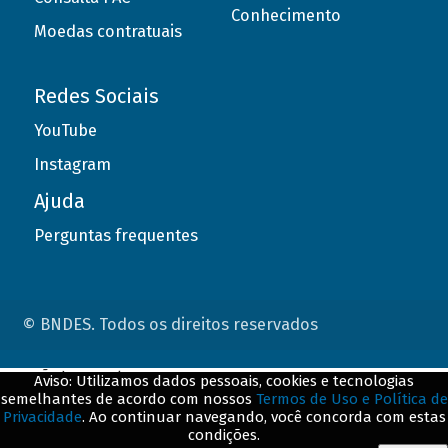
Conhecimento
Moedas contratuais
Redes Sociais
YouTube
Instagram
Ajuda
Perguntas frequentes
© BNDES. Todos os direitos reservados
ConteÃºdo complementar
Aviso: Utilizamos dados pessoais, cookies e tecnologias
semelhantes de acordo com nossos
Termos de Uso e Política de
${title}
${badge}
Privacidade
. Ao continuar navegando, você concorda com estas
condições.
${loading}