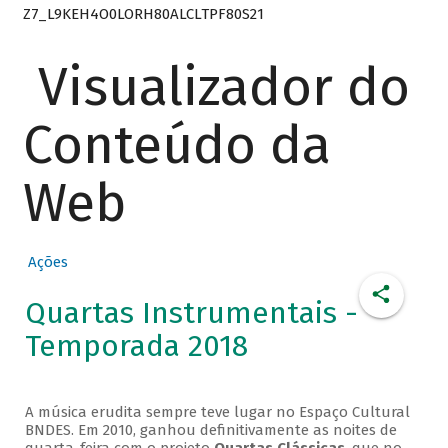
Z7_L9KEH4O0LORH80ALCLTPF80S21
Visualizador do
Conteúdo da
Web
Ações
Quartas Instrumentais -
Temporada 2018
A música erudita sempre teve lugar no Espaço Cultural
BNDES. Em 2010, ganhou definitivamente as noites de