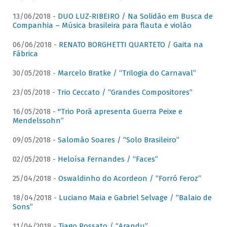
13/06/2018 -
DUO LUZ-RIBEIRO / Na Solidão em Busca de
Companhia – Música brasileira para flauta e violão
06/06/2018 -
RENATO BORGHETTI QUARTETO / Gaita na
Fábrica
30/05/2018 -
Marcelo Bratke / “Trilogia do Carnaval”
23/05/2018 -
Trio Ceccato / “Grandes Compositores”
16/05/2018 -
"Trio Porã apresenta Guerra Peixe e
Mendelssohn”
09/05/2018 -
Salomão Soares / “Solo Brasileiro”
02/05/2018 -
Heloísa Fernandes / “Faces”
25/04/2018 -
Oswaldinho do Acordeon / “Forró Feroz”
18/04/2018 -
Luciano Maia e Gabriel Selvage / “Balaio de
Sons”
11/04/2018 -
Tiago Rossato / “Arandu”