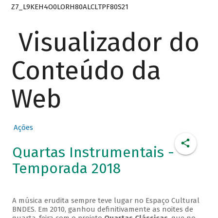
Z7_L9KEH4O0LORH80ALCLTPF80S21
Visualizador do
Conteúdo da
Web
Ações
Quartas Instrumentais -
Temporada 2018
A música erudita sempre teve lugar no Espaço Cultural
BNDES. Em 2010, ganhou definitivamente as noites de