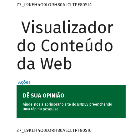
Z7_L9KEH4O0LORH80ALCLTPF80SI4
Visualizador
do Conteúdo
da Web
Ações
DÊ SUA OPINIÃO
Ajude-nos a aprimorar o site do BNDES preenchendo
uma rápida
pesquisa
.
Z7_L9KEH4O0LORH80ALCLTPF80SI6