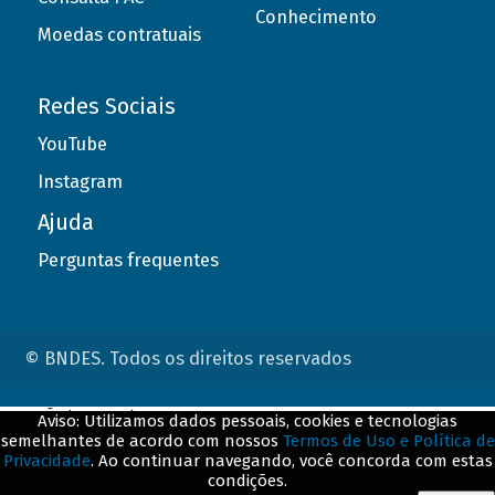
Conhecimento
Moedas contratuais
Redes Sociais
YouTube
Instagram
Ajuda
Perguntas frequentes
© BNDES. Todos os direitos reservados
ConteÃºdo complementar
Aviso: Utilizamos dados pessoais, cookies e tecnologias
semelhantes de acordo com nossos
Termos de Uso e Política de
${title}
${badge}
Privacidade
. Ao continuar navegando, você concorda com estas
condições.
${loading}