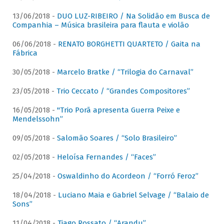
13/06/2018 -
DUO LUZ-RIBEIRO / Na Solidão em Busca de
Companhia – Música brasileira para flauta e violão
06/06/2018 -
RENATO BORGHETTI QUARTETO / Gaita na
Fábrica
30/05/2018 -
Marcelo Bratke / “Trilogia do Carnaval”
23/05/2018 -
Trio Ceccato / “Grandes Compositores”
16/05/2018 -
"Trio Porã apresenta Guerra Peixe e
Mendelssohn”
09/05/2018 -
Salomão Soares / “Solo Brasileiro”
02/05/2018 -
Heloísa Fernandes / “Faces”
25/04/2018 -
Oswaldinho do Acordeon / “Forró Feroz”
18/04/2018 -
Luciano Maia e Gabriel Selvage / “Balaio de
Sons”
11/04/2018 -
Tiago Rossato / “Arandu”