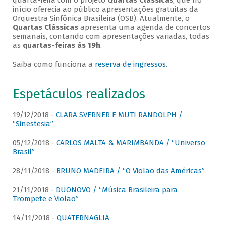
quarta-feira com o projeto
Quartas Clássicas
, que no
início oferecia ao público apresentações gratuitas da
Orquestra Sinfônica Brasileira (OSB). Atualmente, o
Quartas Clássicas
apresenta uma agenda de concertos
semanais, contando com apresentações variadas, todas
as
quartas-feiras às 19h
.
Saiba como funciona a
reserva de ingressos
.
Espetáculos realizados
19/12/2018 -
CLARA SVERNER E MUTI RANDOLPH /
“Sinestesia”
05/12/2018 -
CARLOS MALTA & MARIMBANDA / “Universo
Brasil”
28/11/2018 -
BRUNO MADEIRA / “O Violão das Américas”
21/11/2018 -
DUONOVO / “Música Brasileira para
Trompete e Violão”
14/11/2018 -
QUATERNAGLIA