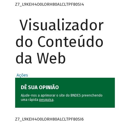
Z7_L9KEH4O0LORH80ALCLTPF80SI4
Visualizador
do Conteúdo
da Web
Ações
DÊ SUA OPINIÃO
Ajude-nos a aprimorar o site do BNDES preenchendo
uma rápida
pesquisa
.
Z7_L9KEH4O0LORH80ALCLTPF80SI6