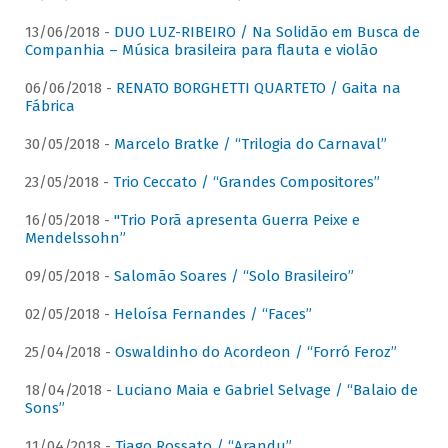
13/06/2018 -
DUO LUZ-RIBEIRO / Na Solidão em Busca de
Companhia – Música brasileira para flauta e violão
06/06/2018 -
RENATO BORGHETTI QUARTETO / Gaita na
Fábrica
30/05/2018 -
Marcelo Bratke / “Trilogia do Carnaval”
23/05/2018 -
Trio Ceccato / “Grandes Compositores”
16/05/2018 -
"Trio Porã apresenta Guerra Peixe e
Mendelssohn”
09/05/2018 -
Salomão Soares / “Solo Brasileiro”
02/05/2018 -
Heloísa Fernandes / “Faces”
25/04/2018 -
Oswaldinho do Acordeon / “Forró Feroz”
18/04/2018 -
Luciano Maia e Gabriel Selvage / “Balaio de
Sons”
11/04/2018 -
Tiago Rossato / “Arandu”