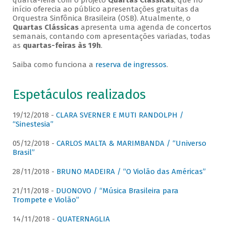
quarta-feira com o projeto
Quartas Clássicas
, que no
início oferecia ao público apresentações gratuitas da
Orquestra Sinfônica Brasileira (OSB). Atualmente, o
Quartas Clássicas
apresenta uma agenda de concertos
semanais, contando com apresentações variadas, todas
as
quartas-feiras às 19h
.
Saiba como funciona a
reserva de ingressos
.
Espetáculos realizados
19/12/2018 -
CLARA SVERNER E MUTI RANDOLPH /
“Sinestesia”
05/12/2018 -
CARLOS MALTA & MARIMBANDA / “Universo
Brasil”
28/11/2018 -
BRUNO MADEIRA / “O Violão das Américas”
21/11/2018 -
DUONOVO / “Música Brasileira para
Trompete e Violão”
14/11/2018 -
QUATERNAGLIA