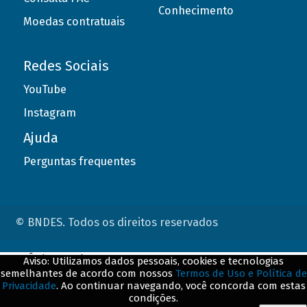
Conhecimento
Moedas contratuais
Redes Sociais
YouTube
Instagram
Ajuda
Perguntas frequentes
© BNDES. Todos os direitos reservados
ConteÃºdo complementar
Aviso: Utilizamos dados pessoais, cookies e tecnologias
semelhantes de acordo com nossos
Termos de Uso e Política de
${title}
${badge}
Privacidade
. Ao continuar navegando, você concorda com estas
condições.
${loading}