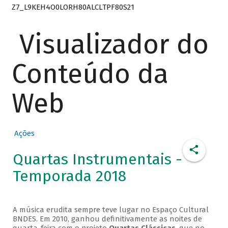
Z7_L9KEH4O0LORH80ALCLTPF80S21
Visualizador do
Conteúdo da
Web
Ações
Quartas Instrumentais -
Temporada 2018
A música erudita sempre teve lugar no Espaço Cultural
BNDES. Em 2010, ganhou definitivamente as noites de