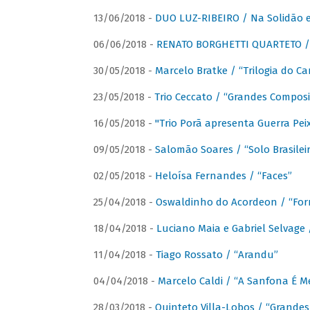
13/06/2018 -
DUO LUZ-RIBEIRO / Na Solidão e
06/06/2018 -
RENATO BORGHETTI QUARTETO / 
30/05/2018 -
Marcelo Bratke / “Trilogia do Ca
23/05/2018 -
Trio Ceccato / “Grandes Composi
16/05/2018 -
"Trio Porã apresenta Guerra Pe
09/05/2018 -
Salomão Soares / “Solo Brasilei
02/05/2018 -
Heloísa Fernandes / “Faces”
25/04/2018 -
Oswaldinho do Acordeon / “Forr
18/04/2018 -
Luciano Maia e Gabriel Selvage 
11/04/2018 -
Tiago Rossato / “Arandu”
04/04/2018 -
Marcelo Caldi / “A Sanfona É 
28/03/2018 -
Quinteto Villa-Lobos / “Grande