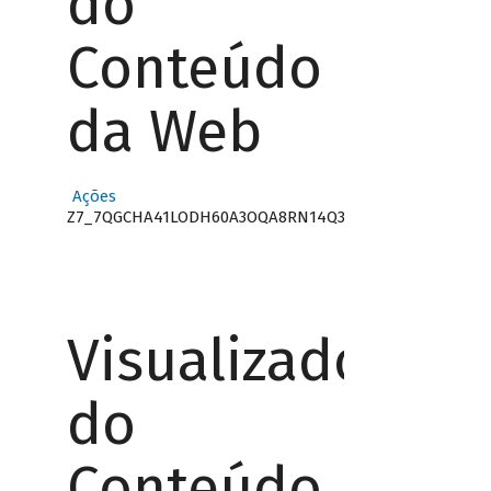
do
Conteúdo
da Web
Ações
Z7_7QGCHA41LODH60A3OQA8RN14Q3
Visualizador
do
Conteúdo