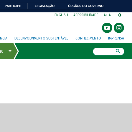
PARTICIPE
LEGISLAÇÃO
ÓRGÃOS DO GOVERNO
⁣
ENGLISH
ACESSIBILIDADE
A+
A-
NCIA
DESENVOLVIMENTO SUSTENTÁVEL
CONHECIMENTO
IMPRENSA
Busca
gem de tela