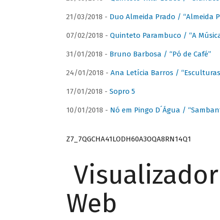
21/03/2018 -
Duo Almeida Prado / “Almeida P
07/02/2018 -
Quinteto Parambuco / “A Música
31/01/2018 -
Bruno Barbosa / “Pó de Café”
24/01/2018 -
Ana Letícia Barros / “Escultura
17/01/2018 -
Sopro 5
10/01/2018 -
Nó em Pingo D´Água / “Sambant
Z7_7QGCHA41LODH60A3OQA8RN14Q1
Visualizado
Web