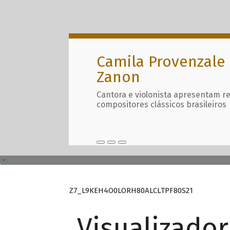
Camila Provenzale 
Zanon
Cantora e violonista apresentam r
compositores clássicos brasileiros
Z7_L9KEH4O0LORH80ALCLTPF80S21
Visualizado