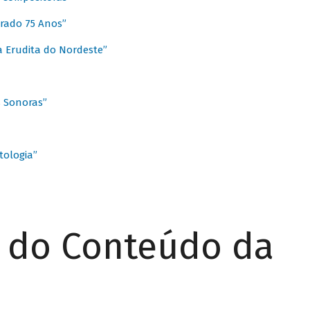
rado 75 Anos”
 Erudita do Nordeste”
s Sonoras”
ologia”
r do Conteúdo da