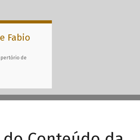
e Fabio
epertório de
r do Conteúdo da