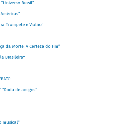
Universo Brasil”
 Américas”
ra Trompete e Violão”
a da Morte: A Certeza do Fim”
a Brasileira"
EBATO
 “Roda de amigos”
 musical”