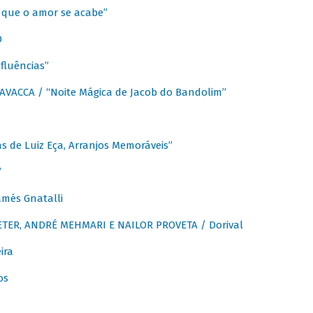
que o amor se acabe”
O
fluências”
VACCA / “Noite Mágica de Jacob do Bandolim”
 de Luiz Eça, Arranjos Memoráveis”
”
més Gnatalli
ER, ANDRÉ MEHMARI E NAILOR PROVETA / Dorival
ira
os