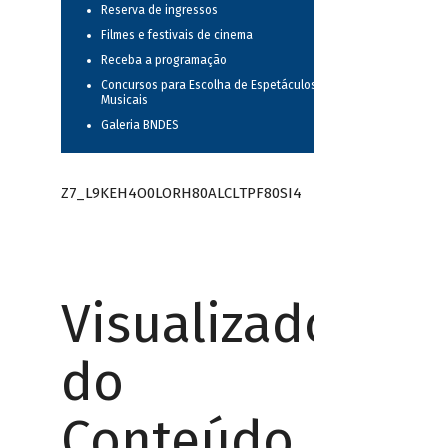
Reserva de ingressos
Filmes e festivais de cinema
Receba a programação
Concursos para Escolha de Espetáculos
Musicais
Galeria BNDES
Z7_L9KEH4O0LORH80ALCLTPF80SI4
Visualizador
do
Conteúdo