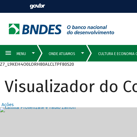
Z7_L9KEH4O0LORH80ALCLTPF80S20
Visualizador do 
Ações
Destaques Prin