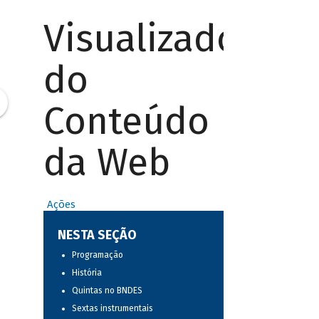
Visualizador
do
Conteúdo
da Web
Ações
NESTA SEÇÃO
Programação
História
Quintas no BNDES
Sextas instrumentais