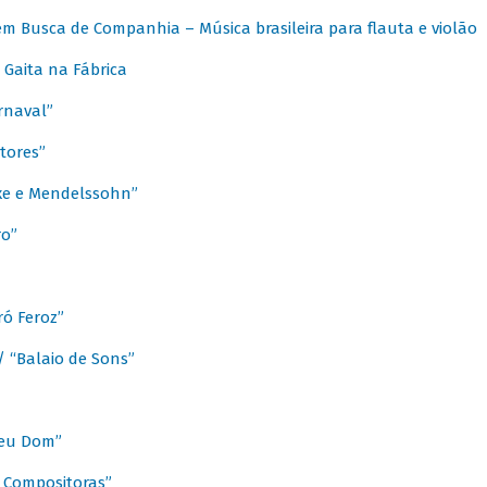
m Busca de Companhia – Música brasileira para flauta e violão
Gaita na Fábrica
rnaval”
tores”
ixe e Mendelssohn”
ro”
ó Feroz”
/ “Balaio de Sons”
Meu Dom”
s Compositoras”