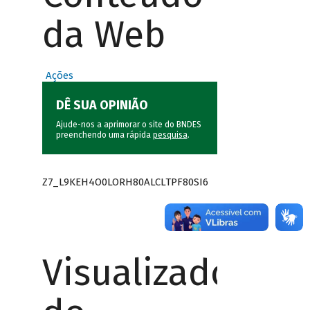
da Web
Ações
DÊ SUA OPINIÃO
Ajude-nos a aprimorar o site do BNDES
preenchendo uma rápida
pesquisa
.
Z7_L9KEH4O0LORH80ALCLTPF80SI6
Visualizador