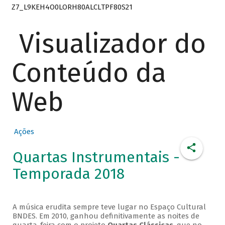
Z7_L9KEH4O0LORH80ALCLTPF80S21
Visualizador do
Conteúdo da
Web
Ações
Quartas Instrumentais -
Temporada 2018
A música erudita sempre teve lugar no Espaço Cultural
BNDES. Em 2010, ganhou definitivamente as noites de