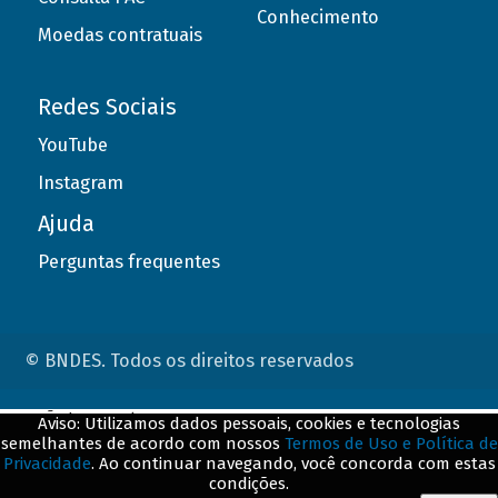
Conhecimento
Moedas contratuais
Redes Sociais
YouTube
Instagram
Ajuda
Perguntas frequentes
© BNDES. Todos os direitos reservados
ConteÃºdo complementar
Aviso: Utilizamos dados pessoais, cookies e tecnologias
semelhantes de acordo com nossos
Termos de Uso e Política de
${title}
${badge}
Privacidade
. Ao continuar navegando, você concorda com estas
condições.
${loading}