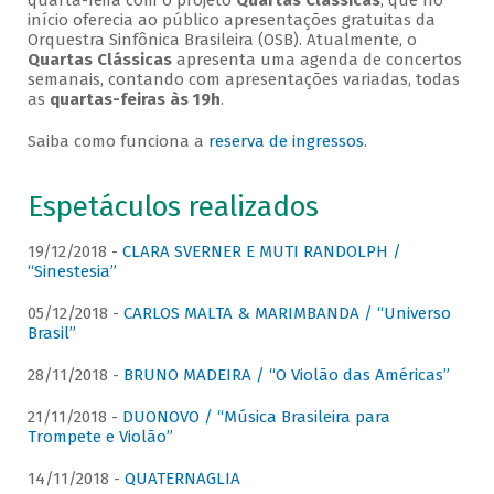
quarta-feira com o projeto
Quartas Clássicas
, que no
início oferecia ao público apresentações gratuitas da
Orquestra Sinfônica Brasileira (OSB). Atualmente, o
Quartas Clássicas
apresenta uma agenda de concertos
semanais, contando com apresentações variadas, todas
as
quartas-feiras às 19h
.
Saiba como funciona a
reserva de ingressos
.
Espetáculos realizados
19/12/2018 -
CLARA SVERNER E MUTI RANDOLPH /
“Sinestesia”
05/12/2018 -
CARLOS MALTA & MARIMBANDA / “Universo
Brasil”
28/11/2018 -
BRUNO MADEIRA / “O Violão das Américas”
21/11/2018 -
DUONOVO / “Música Brasileira para
Trompete e Violão”
14/11/2018 -
QUATERNAGLIA