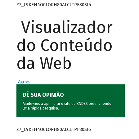
Z7_L9KEH4O0LORH80ALCLTPF80SI4
Visualizador
do Conteúdo
da Web
Ações
DÊ SUA OPINIÃO
Ajude-nos a aprimorar o site do BNDES preenchendo
uma rápida
pesquisa
.
Z7_L9KEH4O0LORH80ALCLTPF80SI6