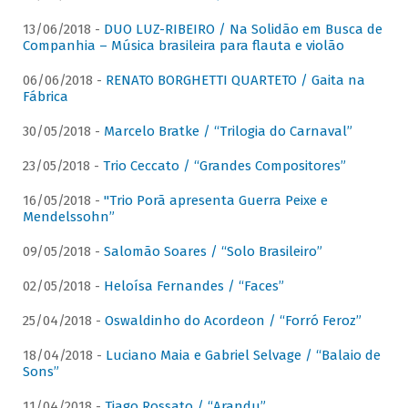
13/06/2018 -
DUO LUZ-RIBEIRO / Na Solidão em Busca de
Companhia – Música brasileira para flauta e violão
06/06/2018 -
RENATO BORGHETTI QUARTETO / Gaita na
Fábrica
30/05/2018 -
Marcelo Bratke / “Trilogia do Carnaval”
23/05/2018 -
Trio Ceccato / “Grandes Compositores”
16/05/2018 -
"Trio Porã apresenta Guerra Peixe e
Mendelssohn”
09/05/2018 -
Salomão Soares / “Solo Brasileiro”
02/05/2018 -
Heloísa Fernandes / “Faces”
25/04/2018 -
Oswaldinho do Acordeon / “Forró Feroz”
18/04/2018 -
Luciano Maia e Gabriel Selvage / “Balaio de
Sons”
11/04/2018 -
Tiago Rossato / “Arandu”