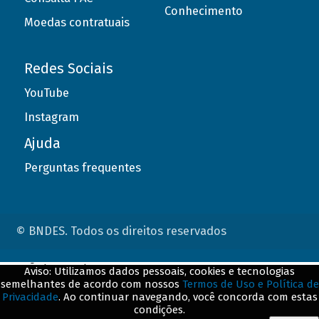
Conhecimento
Moedas contratuais
Redes Sociais
YouTube
Instagram
Ajuda
Perguntas frequentes
© BNDES. Todos os direitos reservados
ConteÃºdo complementar
Aviso: Utilizamos dados pessoais, cookies e tecnologias
semelhantes de acordo com nossos
Termos de Uso e Política de
${title}
${badge}
Privacidade
. Ao continuar navegando, você concorda com estas
condições.
${loading}