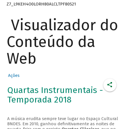
Z7_L9KEH4O0LORH80ALCLTPF80S21
Visualizador do
Conteúdo da
Web
Ações
Quartas Instrumentais -
Temporada 2018
A música erudita sempre teve lugar no Espaço Cultural
BNDES. Em 2010, ganhou definitivamente as noites de