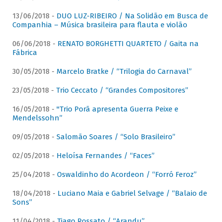
13/06/2018 -
DUO LUZ-RIBEIRO / Na Solidão em Busca de
Companhia – Música brasileira para flauta e violão
06/06/2018 -
RENATO BORGHETTI QUARTETO / Gaita na
Fábrica
30/05/2018 -
Marcelo Bratke / “Trilogia do Carnaval”
23/05/2018 -
Trio Ceccato / “Grandes Compositores”
16/05/2018 -
"Trio Porã apresenta Guerra Peixe e
Mendelssohn”
09/05/2018 -
Salomão Soares / “Solo Brasileiro”
02/05/2018 -
Heloísa Fernandes / “Faces”
25/04/2018 -
Oswaldinho do Acordeon / “Forró Feroz”
18/04/2018 -
Luciano Maia e Gabriel Selvage / “Balaio de
Sons”
11/04/2018 -
Tiago Rossato / “Arandu”