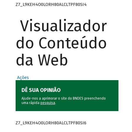
Z7_L9KEH4O0LORH80ALCLTPF80SI4
Visualizador
do Conteúdo
da Web
Ações
DÊ SUA OPINIÃO
Ajude-nos a aprimorar o site do BNDES preenchendo
uma rápida
pesquisa
.
Z7_L9KEH4O0LORH80ALCLTPF80SI6