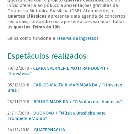
quarta-feira com o projeto
Quartas Clássicas
, que no
início oferecia ao público apresentações gratuitas da
Orquestra Sinfônica Brasileira (OSB). Atualmente, o
Quartas Clássicas
apresenta uma agenda de concertos
semanais, contando com apresentações variadas, todas
as
quartas-feiras às 19h
.
Saiba como funciona a
reserva de ingressos
.
Espetáculos realizados
19/12/2018 -
CLARA SVERNER E MUTI RANDOLPH /
“Sinestesia”
05/12/2018 -
CARLOS MALTA & MARIMBANDA / “Universo
Brasil”
28/11/2018 -
BRUNO MADEIRA / “O Violão das Américas”
21/11/2018 -
DUONOVO / “Música Brasileira para
Trompete e Violão”
14/11/2018 -
QUATERNAGLIA