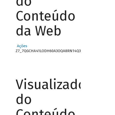
do
Conteúdo
da Web
Ações
Z7_7QGCHA41LODH60A3OQA8RN14Q3
Visualizador
do
Conteúdo