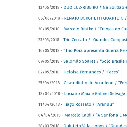
13/06/2018 -
DUO LUZ-RIBEIRO / Na Solidão e
06/06/2018 -
RENATO BORGHETTI QUARTETO / 
30/05/2018 -
Marcelo Bratke / “Trilogia do Ca
23/05/2018 -
Trio Ceccato / “Grandes Composi
16/05/2018 -
"Trio Porã apresenta Guerra Pe
09/05/2018 -
Salomão Soares / “Solo Brasilei
02/05/2018 -
Heloísa Fernandes / “Faces”
25/04/2018 -
Oswaldinho do Acordeon / “Forr
18/04/2018 -
Luciano Maia e Gabriel Selvage 
11/04/2018 -
Tiago Rossato / “Arandu”
04/04/2018 -
Marcelo Caldi / “A Sanfona É 
28/03/2018 -
Quinteto Villa-Lobos / “Grande