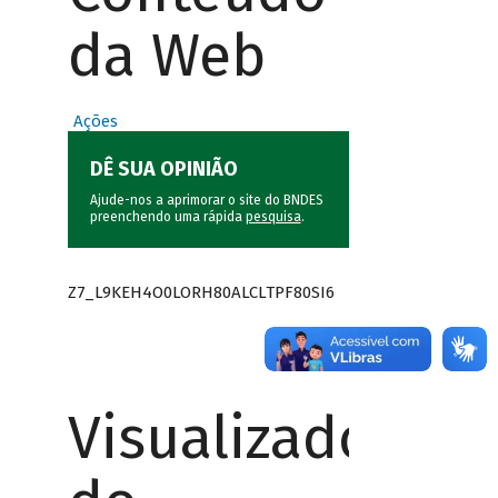
da Web
Ações
DÊ SUA OPINIÃO
Ajude-nos a aprimorar o site do BNDES
preenchendo uma rápida
pesquisa
.
Z7_L9KEH4O0LORH80ALCLTPF80SI6
Visualizador