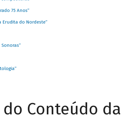
rado 75 Anos”
 Erudita do Nordeste”
s Sonoras”
ologia”
r do Conteúdo da