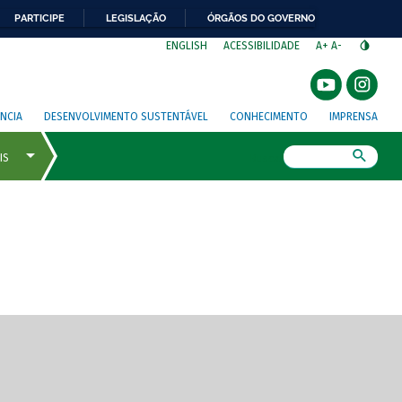
PARTICIPE
LEGISLAÇÃO
ÓRGÃOS DO GOVERNO
⁣
ENGLISH
ACESSIBILIDADE
A+
A-
NCIA
DESENVOLVIMENTO SUSTENTÁVEL
CONHECIMENTO
IMPRENSA
Busca
gem de tela