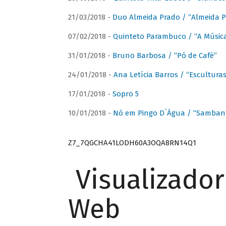
21/03/2018 -
Duo Almeida Prado / “Almeida P
07/02/2018 -
Quinteto Parambuco / “A Música
31/01/2018 -
Bruno Barbosa / “Pó de Café”
24/01/2018 -
Ana Letícia Barros / “Escultura
17/01/2018 -
Sopro 5
10/01/2018 -
Nó em Pingo D´Água / “Sambant
Z7_7QGCHA41LODH60A3OQA8RN14Q1
Visualizado
Web