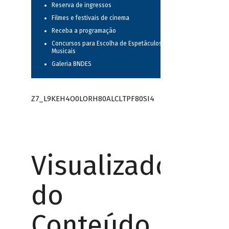
Reserva de ingressos
Filmes e festivais de cinema
Receba a programação
Concursos para Escolha de Espetáculos
Musicais
Galeria BNDES
Z7_L9KEH4O0LORH80ALCLTPF80SI4
Visualizador
do
Conteúdo