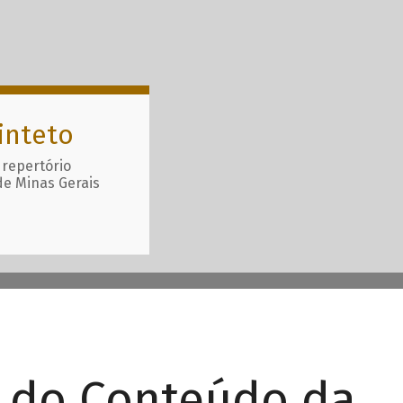
inteto
 repertório
de Minas Gerais
r do Conteúdo da