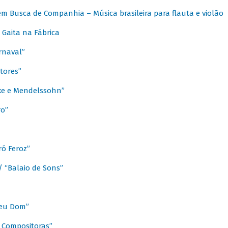
m Busca de Companhia – Música brasileira para flauta e violão
Gaita na Fábrica
rnaval”
tores”
ixe e Mendelssohn”
ro”
ó Feroz”
/ “Balaio de Sons”
Meu Dom”
s Compositoras”