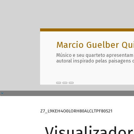
Marcio Guelber Qu
Músico e seu quarteto apresentam
autoral inspirado pelas paisagens 
Z7_L9KEH4O0LORH80ALCLTPF80S21
Visualizado