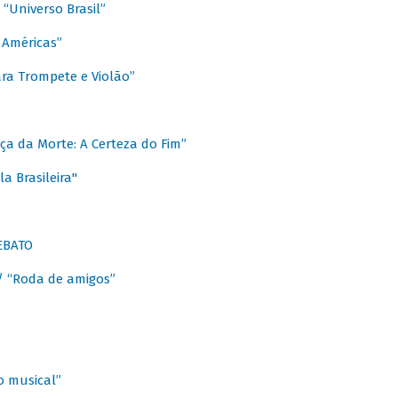
Universo Brasil”
 Américas”
ra Trompete e Violão”
a da Morte: A Certeza do Fim”
a Brasileira"
EBATO
 “Roda de amigos”
 musical”