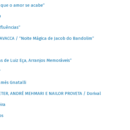
que o amor se acabe”
O
fluências”
VACCA / “Noite Mágica de Jacob do Bandolim”
 de Luiz Eça, Arranjos Memoráveis”
”
més Gnatalli
ER, ANDRÉ MEHMARI E NAILOR PROVETA / Dorival
ira
os