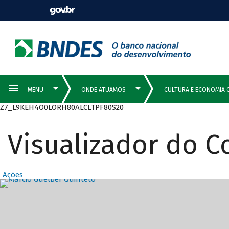
Z7_L9KEH4O0LORH80ALCLTPF80S20
Visualizador do 
Ações
Destaques Prin