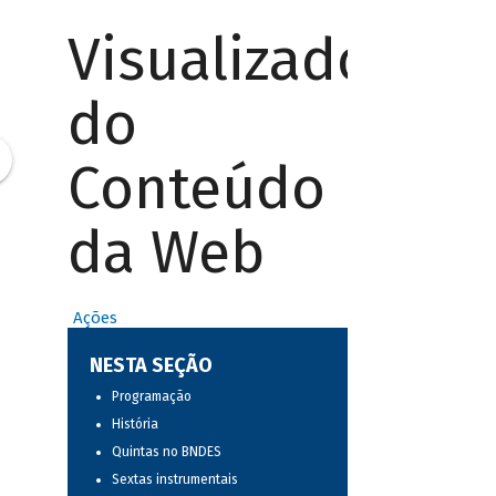
Visualizador
do
Conteúdo
da Web
Ações
NESTA SEÇÃO
Programação
História
Quintas no BNDES
Sextas instrumentais