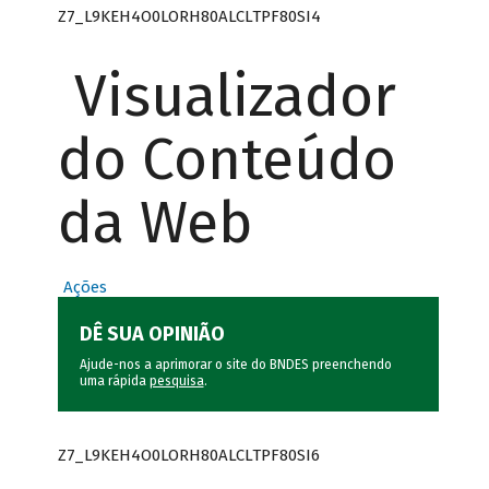
Z7_L9KEH4O0LORH80ALCLTPF80SI4
Visualizador
do Conteúdo
da Web
Ações
DÊ SUA OPINIÃO
Ajude-nos a aprimorar o site do BNDES preenchendo
uma rápida
pesquisa
.
Z7_L9KEH4O0LORH80ALCLTPF80SI6