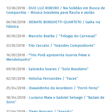
13/06/2018 -
DUO LUZ-RIBEIRO / Na Solidão em Busca de
Companhia – Música brasileira para flauta e violão
06/06/2018 -
RENATO BORGHETTI QUARTETO / Gaita na
Fábrica
30/05/2018 -
Marcelo Bratke / “Trilogia do Carnaval”
23/05/2018 -
Trio Ceccato / “Grandes Compositores”
16/05/2018 -
"Trio Porã apresenta Guerra Peixe e
Mendelssohn”
09/05/2018 -
Salomão Soares / “Solo Brasileiro”
02/05/2018 -
Heloísa Fernandes / “Faces”
25/04/2018 -
Oswaldinho do Acordeon / “Forró Feroz”
18/04/2018 -
Luciano Maia e Gabriel Selvage / “Balaio de
Sons”
11/04/2018 -
Tiago Rossato / “Arandu”