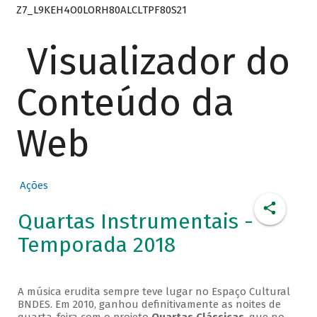
Z7_L9KEH4O0LORH80ALCLTPF80S21
Visualizador do
Conteúdo da
Web
Ações
Quartas Instrumentais -
Temporada 2018
A música erudita sempre teve lugar no Espaço Cultural
BNDES. Em 2010, ganhou definitivamente as noites de