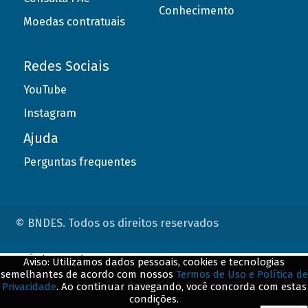
Conhecimento
Moedas contratuais
Redes Sociais
YouTube
Instagram
Ajuda
Perguntas frequentes
© BNDES. Todos os direitos reservados
ConteÃºdo complementar
Aviso: Utilizamos dados pessoais, cookies e tecnologias
semelhantes de acordo com nossos
Termos de Uso e Política de
${title}
${badge}
Privacidade
. Ao continuar navegando, você concorda com estas
condições.
${loading}