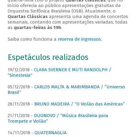
quarta-feira com o projeto
Quartas Clássicas
, que no
início oferecia ao público apresentações gratuitas da
Orquestra Sinfônica Brasileira (OSB). Atualmente, o
Quartas Clássicas
apresenta uma agenda de concertos
semanais, contando com apresentações variadas, todas
as
quartas-feiras às 19h
.
Saiba como funciona a
reserva de ingressos
.
Espetáculos realizados
19/12/2018 -
CLARA SVERNER E MUTI RANDOLPH /
“Sinestesia”
05/12/2018 -
CARLOS MALTA & MARIMBANDA / “Universo
Brasil”
28/11/2018 -
BRUNO MADEIRA / “O Violão das Américas”
21/11/2018 -
DUONOVO / “Música Brasileira para
Trompete e Violão”
14/11/2018 -
QUATERNAGLIA