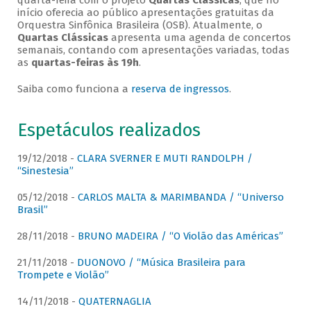
quarta-feira com o projeto
Quartas Clássicas
, que no
início oferecia ao público apresentações gratuitas da
Orquestra Sinfônica Brasileira (OSB). Atualmente, o
Quartas Clássicas
apresenta uma agenda de concertos
semanais, contando com apresentações variadas, todas
as
quartas-feiras às 19h
.
Saiba como funciona a
reserva de ingressos
.
Espetáculos realizados
19/12/2018 -
CLARA SVERNER E MUTI RANDOLPH /
“Sinestesia”
05/12/2018 -
CARLOS MALTA & MARIMBANDA / “Universo
Brasil”
28/11/2018 -
BRUNO MADEIRA / “O Violão das Américas”
21/11/2018 -
DUONOVO / “Música Brasileira para
Trompete e Violão”
14/11/2018 -
QUATERNAGLIA