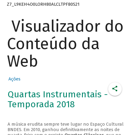
Z7_L9KEH4O0LORH80ALCLTPF80S21
Visualizador do
Conteúdo da
Web
Ações
Quartas Instrumentais -
Temporada 2018
A música erudita sempre teve lugar no Espaço Cultural
BNDES. Em 2010, ganhou definitivamente as noites de