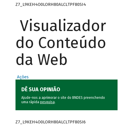
Z7_L9KEH4O0LORH80ALCLTPF80SI4
Visualizador
do Conteúdo
da Web
Ações
DÊ SUA OPINIÃO
Ajude-nos a aprimorar o site do BNDES preenchendo
uma rápida
pesquisa
.
Z7_L9KEH4O0LORH80ALCLTPF80SI6