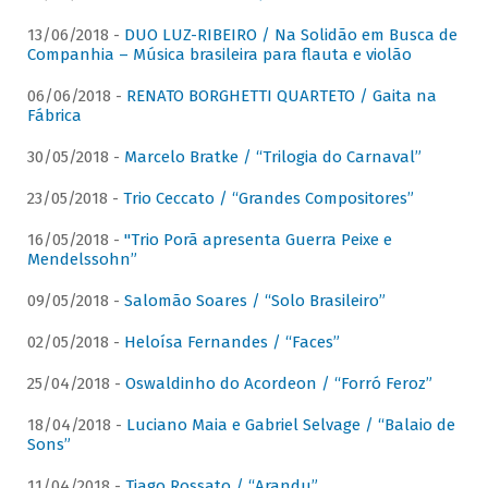
13/06/2018 -
DUO LUZ-RIBEIRO / Na Solidão em Busca de
Companhia – Música brasileira para flauta e violão
06/06/2018 -
RENATO BORGHETTI QUARTETO / Gaita na
Fábrica
30/05/2018 -
Marcelo Bratke / “Trilogia do Carnaval”
23/05/2018 -
Trio Ceccato / “Grandes Compositores”
16/05/2018 -
"Trio Porã apresenta Guerra Peixe e
Mendelssohn”
09/05/2018 -
Salomão Soares / “Solo Brasileiro”
02/05/2018 -
Heloísa Fernandes / “Faces”
25/04/2018 -
Oswaldinho do Acordeon / “Forró Feroz”
18/04/2018 -
Luciano Maia e Gabriel Selvage / “Balaio de
Sons”
11/04/2018 -
Tiago Rossato / “Arandu”