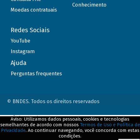
Conhecimento
Moedas contratuais
Redes Sociais
YouTube
Instagram
Ajuda
Perguntas frequentes
© BNDES. Todos os direitos reservados
ConteÃºdo complementar
Aviso: Utilizamos dados pessoais, cookies e tecnologias
semelhantes de acordo com nossos
Termos de Uso e Política de
${title}
${badge}
Privacidade
. Ao continuar navegando, você concorda com estas
condições.
${loading}