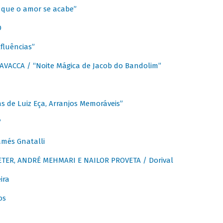
que o amor se acabe”
O
fluências”
VACCA / “Noite Mágica de Jacob do Bandolim”
 de Luiz Eça, Arranjos Memoráveis”
”
més Gnatalli
ER, ANDRÉ MEHMARI E NAILOR PROVETA / Dorival
ira
os