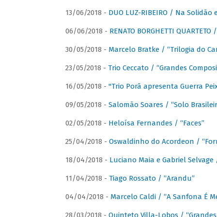
13/06/2018 -
DUO LUZ-RIBEIRO / Na Solidão e
06/06/2018 -
RENATO BORGHETTI QUARTETO / 
30/05/2018 -
Marcelo Bratke / “Trilogia do Ca
23/05/2018 -
Trio Ceccato / “Grandes Composi
16/05/2018 -
"Trio Porã apresenta Guerra Pe
09/05/2018 -
Salomão Soares / “Solo Brasilei
02/05/2018 -
Heloísa Fernandes / “Faces”
25/04/2018 -
Oswaldinho do Acordeon / “Forr
18/04/2018 -
Luciano Maia e Gabriel Selvage 
11/04/2018 -
Tiago Rossato / “Arandu”
04/04/2018 -
Marcelo Caldi / “A Sanfona É 
28/03/2018 -
Quinteto Villa-Lobos / “Grande