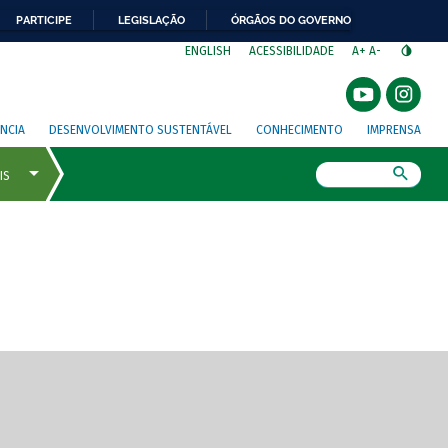
PARTICIPE
LEGISLAÇÃO
ÓRGÃOS DO GOVERNO
⁣
ENGLISH
ACESSIBILIDADE
A+
A-
NCIA
DESENVOLVIMENTO SUSTENTÁVEL
CONHECIMENTO
IMPRENSA
Busca
gem de tela