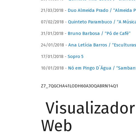
21/03/2018 -
Duo Almeida Prado / “Almeida P
07/02/2018 -
Quinteto Parambuco / “A Música
31/01/2018 -
Bruno Barbosa / “Pó de Café”
24/01/2018 -
Ana Letícia Barros / “Escultura
17/01/2018 -
Sopro 5
10/01/2018 -
Nó em Pingo D´Água / “Sambant
Z7_7QGCHA41LODH60A3OQA8RN14Q1
Visualizado
Web