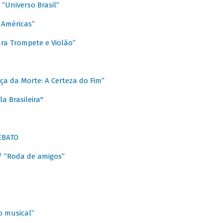
Universo Brasil”
 Américas”
ra Trompete e Violão”
a da Morte: A Certeza do Fim”
a Brasileira"
EBATO
 “Roda de amigos”
 musical”