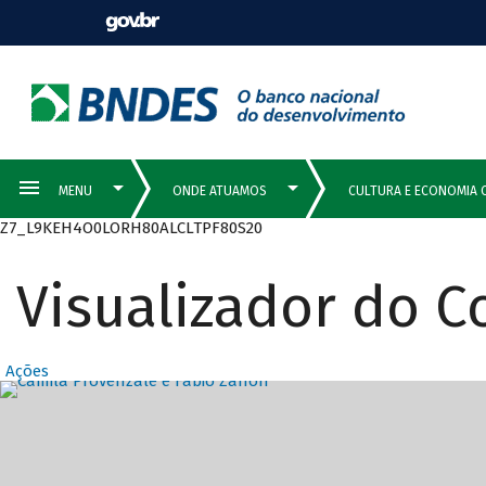
Z7_L9KEH4O0LORH80ALCLTPF80S20
Visualizador do 
Ações
Destaques Prin