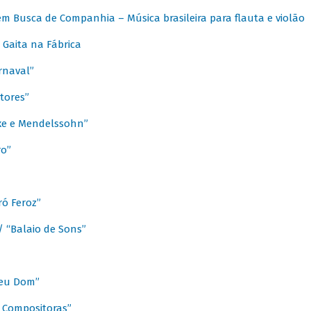
m Busca de Companhia – Música brasileira para flauta e violão
Gaita na Fábrica
rnaval”
tores”
ixe e Mendelssohn”
ro”
ó Feroz”
/ “Balaio de Sons”
Meu Dom”
s Compositoras”