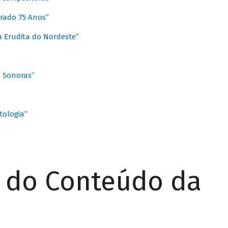
rado 75 Anos”
 Erudita do Nordeste”
s Sonoras”
ologia”
r do Conteúdo da