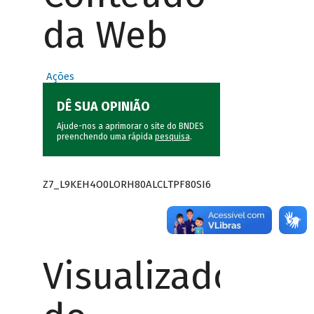
da Web
Ações
DÊ SUA OPINIÃO
Ajude-nos a aprimorar o site do BNDES
preenchendo uma rápida
pesquisa
.
Z7_L9KEH4O0LORH80ALCLTPF80SI6
Visualizador