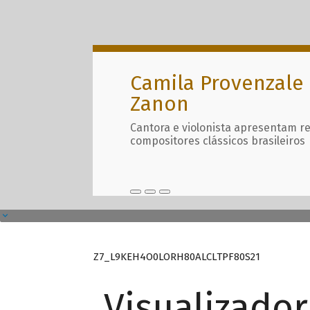
Camila Provenzale 
Zanon
Cantora e violonista apresentam r
compositores clássicos brasileiros
Z7_L9KEH4O0LORH80ALCLTPF80S21
Visualizado