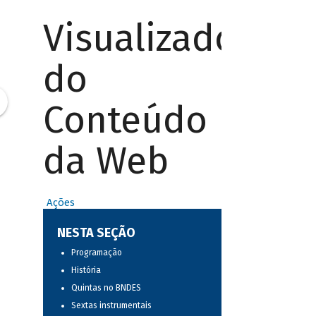
Visualizador
do
Conteúdo
da Web
Ações
NESTA SEÇÃO
Programação
História
Quintas no BNDES
Sextas instrumentais