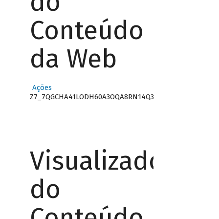
do
Conteúdo
da Web
Ações
Z7_7QGCHA41LODH60A3OQA8RN14Q3
Visualizador
do
Conteúdo