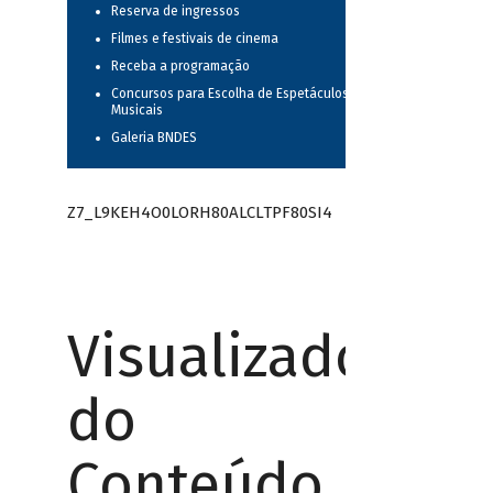
Reserva de ingressos
Filmes e festivais de cinema
Receba a programação
Concursos para Escolha de Espetáculos
Musicais
Galeria BNDES
Z7_L9KEH4O0LORH80ALCLTPF80SI4
Visualizador
do
Conteúdo