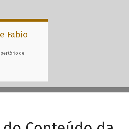
e Fabio
epertório de
r do Conteúdo da