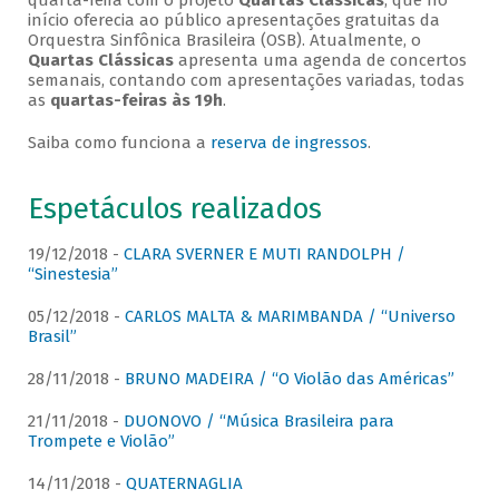
quarta-feira com o projeto
Quartas Clássicas
, que no
início oferecia ao público apresentações gratuitas da
Orquestra Sinfônica Brasileira (OSB). Atualmente, o
Quartas Clássicas
apresenta uma agenda de concertos
semanais, contando com apresentações variadas, todas
as
quartas-feiras às 19h
.
Saiba como funciona a
reserva de ingressos
.
Espetáculos realizados
19/12/2018 -
CLARA SVERNER E MUTI RANDOLPH /
“Sinestesia”
05/12/2018 -
CARLOS MALTA & MARIMBANDA / “Universo
Brasil”
28/11/2018 -
BRUNO MADEIRA / “O Violão das Américas”
21/11/2018 -
DUONOVO / “Música Brasileira para
Trompete e Violão”
14/11/2018 -
QUATERNAGLIA