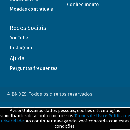
Conhecimento
Moedas contratuais
Redes Sociais
YouTube
Instagram
Ajuda
Perguntas frequentes
© BNDES. Todos os direitos reservados
ConteÃºdo complementar
Aviso: Utilizamos dados pessoais, cookies e tecnologias
semelhantes de acordo com nossos
Termos de Uso e Política de
${title}
${badge}
Privacidade
. Ao continuar navegando, você concorda com estas
condições.
${loading}