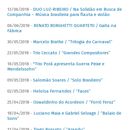
13/06/2018 -
DUO LUZ-RIBEIRO / Na Solidão em Busca de
Companhia – Música brasileira para flauta e violão
06/06/2018 -
RENATO BORGHETTI QUARTETO / Gaita na
Fábrica
30/05/2018 -
Marcelo Bratke / “Trilogia do Carnaval”
23/05/2018 -
Trio Ceccato / “Grandes Compositores”
16/05/2018 -
"Trio Porã apresenta Guerra Peixe e
Mendelssohn”
09/05/2018 -
Salomão Soares / “Solo Brasileiro”
02/05/2018 -
Heloísa Fernandes / “Faces”
25/04/2018 -
Oswaldinho do Acordeon / “Forró Feroz”
18/04/2018 -
Luciano Maia e Gabriel Selvage / “Balaio de
Sons”
11/04/2018 -
Tiago Rossato / “Arandu”