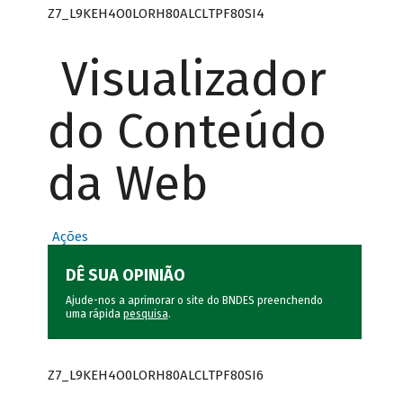
Z7_L9KEH4O0LORH80ALCLTPF80SI4
Visualizador
do Conteúdo
da Web
Ações
DÊ SUA OPINIÃO
Ajude-nos a aprimorar o site do BNDES preenchendo
uma rápida
pesquisa
.
Z7_L9KEH4O0LORH80ALCLTPF80SI6