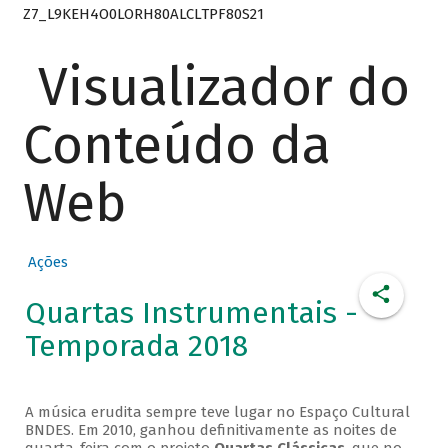
Z7_L9KEH4O0LORH80ALCLTPF80S21
Visualizador do
Conteúdo da
Web
Ações
Quartas Instrumentais -
Temporada 2018
A música erudita sempre teve lugar no Espaço Cultural
BNDES. Em 2010, ganhou definitivamente as noites de