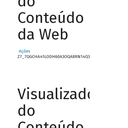
do
Conteúdo
da Web
Ações
Z7_7QGCHA41LODH60A3OQA8RN14Q3
Visualizador
do
Conteúdo