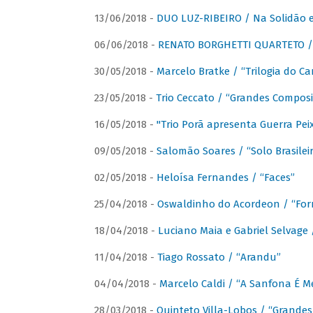
13/06/2018 -
DUO LUZ-RIBEIRO / Na Solidão e
06/06/2018 -
RENATO BORGHETTI QUARTETO / 
30/05/2018 -
Marcelo Bratke / “Trilogia do Ca
23/05/2018 -
Trio Ceccato / “Grandes Composi
16/05/2018 -
"Trio Porã apresenta Guerra Pe
09/05/2018 -
Salomão Soares / “Solo Brasilei
02/05/2018 -
Heloísa Fernandes / “Faces”
25/04/2018 -
Oswaldinho do Acordeon / “Forr
18/04/2018 -
Luciano Maia e Gabriel Selvage 
11/04/2018 -
Tiago Rossato / “Arandu”
04/04/2018 -
Marcelo Caldi / “A Sanfona É 
28/03/2018 -
Quinteto Villa-Lobos / “Grande