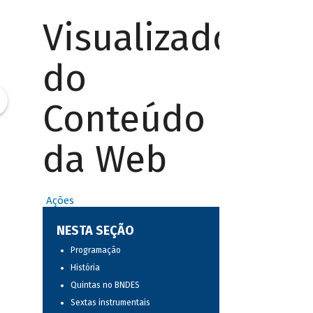
Visualizador
do
Conteúdo
da Web
Ações
NESTA SEÇÃO
Programação
História
Quintas no BNDES
Sextas instrumentais