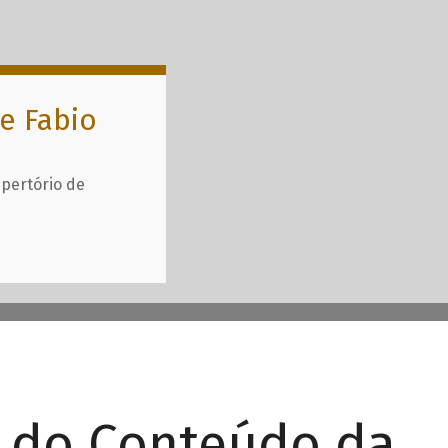
e Fabio
epertório de
r do Conteúdo da