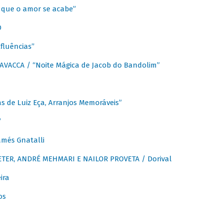
que o amor se acabe”
O
fluências”
VACCA / “Noite Mágica de Jacob do Bandolim”
 de Luiz Eça, Arranjos Memoráveis”
”
més Gnatalli
ER, ANDRÉ MEHMARI E NAILOR PROVETA / Dorival
ira
os