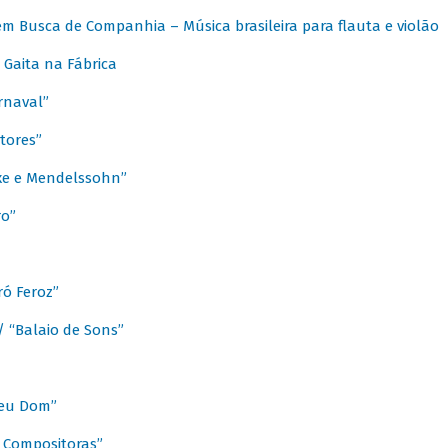
m Busca de Companhia – Música brasileira para flauta e violão
Gaita na Fábrica
rnaval”
tores”
ixe e Mendelssohn”
ro”
ó Feroz”
/ “Balaio de Sons”
Meu Dom”
s Compositoras”