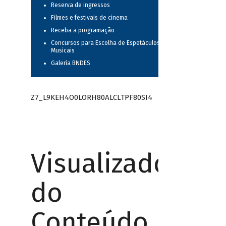
Reserva de ingressos
Filmes e festivais de cinema
Receba a programação
Concursos para Escolha de Espetáculos
Musicais
Galeria BNDES
Z7_L9KEH4O0LORH80ALCLTPF80SI4
Visualizador
do
Conteúdo