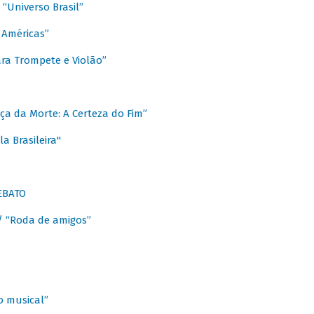
Universo Brasil”
 Américas”
ra Trompete e Violão”
a da Morte: A Certeza do Fim”
a Brasileira"
EBATO
 “Roda de amigos”
 musical”