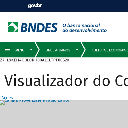
Z7_L9KEH4O0LORH80ALCLTPF80S20
Visualizador do 
Ações
Destaques Prin