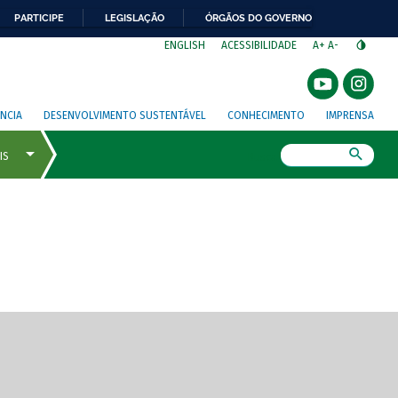
PARTICIPE
LEGISLAÇÃO
ÓRGÃOS DO GOVERNO
⁣
ENGLISH
ACESSIBILIDADE
A+
A-
NCIA
DESENVOLVIMENTO SUSTENTÁVEL
CONHECIMENTO
IMPRENSA
Busca
gem de tela