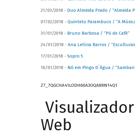
21/03/2018 -
Duo Almeida Prado / “Almeida P
07/02/2018 -
Quinteto Parambuco / “A Música
31/01/2018 -
Bruno Barbosa / “Pó de Café”
24/01/2018 -
Ana Letícia Barros / “Escultura
17/01/2018 -
Sopro 5
10/01/2018 -
Nó em Pingo D´Água / “Sambant
Z7_7QGCHA41LODH60A3OQA8RN14Q1
Visualizado
Web