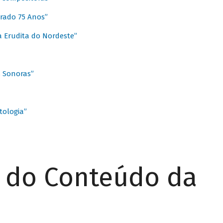
rado 75 Anos”
 Erudita do Nordeste”
s Sonoras”
ologia”
r do Conteúdo da