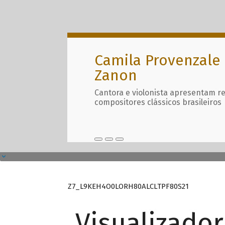
Camila Provenzale 
Zanon
Cantora e violonista apresentam r
compositores clássicos brasileiros
Z7_L9KEH4O0LORH80ALCLTPF80S21
Visualizado