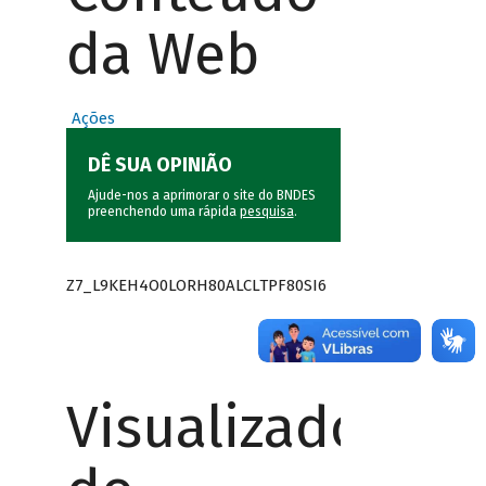
da Web
Ações
DÊ SUA OPINIÃO
Ajude-nos a aprimorar o site do BNDES
preenchendo uma rápida
pesquisa
.
Z7_L9KEH4O0LORH80ALCLTPF80SI6
Visualizador