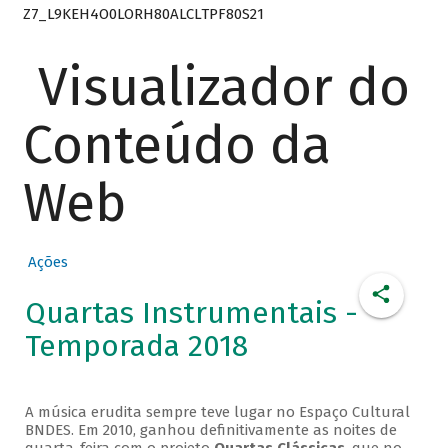
Z7_L9KEH4O0LORH80ALCLTPF80S21
Visualizador do
Conteúdo da
Web
Ações
Quartas Instrumentais -
Temporada 2018
A música erudita sempre teve lugar no Espaço Cultural
BNDES. Em 2010, ganhou definitivamente as noites de