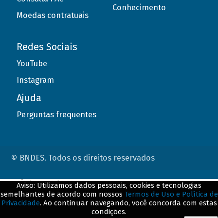
Conhecimento
Moedas contratuais
Redes Sociais
YouTube
Instagram
Ajuda
Perguntas frequentes
© BNDES. Todos os direitos reservados
ConteÃºdo complementar
Aviso: Utilizamos dados pessoais, cookies e tecnologias
semelhantes de acordo com nossos
Termos de Uso e Política de
${title}
${badge}
Privacidade
. Ao continuar navegando, você concorda com estas
condições.
${loading}