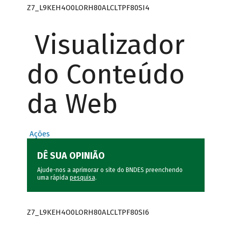
Z7_L9KEH4O0LORH80ALCLTPF80SI4
Visualizador
do Conteúdo
da Web
Ações
DÊ SUA OPINIÃO
Ajude-nos a aprimorar o site do BNDES preenchendo
uma rápida
pesquisa
.
Z7_L9KEH4O0LORH80ALCLTPF80SI6