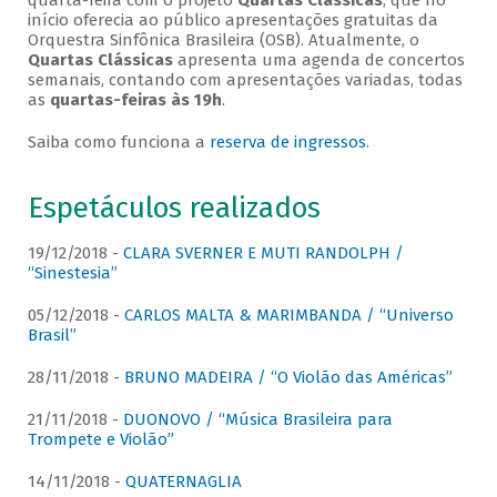
quarta-feira com o projeto
Quartas Clássicas
, que no
início oferecia ao público apresentações gratuitas da
Orquestra Sinfônica Brasileira (OSB). Atualmente, o
Quartas Clássicas
apresenta uma agenda de concertos
semanais, contando com apresentações variadas, todas
as
quartas-feiras às 19h
.
Saiba como funciona a
reserva de ingressos
.
Espetáculos realizados
19/12/2018 -
CLARA SVERNER E MUTI RANDOLPH /
“Sinestesia”
05/12/2018 -
CARLOS MALTA & MARIMBANDA / “Universo
Brasil”
28/11/2018 -
BRUNO MADEIRA / “O Violão das Américas”
21/11/2018 -
DUONOVO / “Música Brasileira para
Trompete e Violão”
14/11/2018 -
QUATERNAGLIA