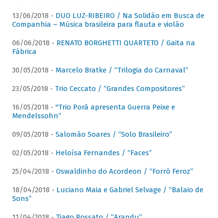
13/06/2018 -
DUO LUZ-RIBEIRO / Na Solidão em Busca de
Companhia – Música brasileira para flauta e violão
06/06/2018 -
RENATO BORGHETTI QUARTETO / Gaita na
Fábrica
30/05/2018 -
Marcelo Bratke / “Trilogia do Carnaval”
23/05/2018 -
Trio Ceccato / “Grandes Compositores”
16/05/2018 -
"Trio Porã apresenta Guerra Peixe e
Mendelssohn”
09/05/2018 -
Salomão Soares / “Solo Brasileiro”
02/05/2018 -
Heloísa Fernandes / “Faces”
25/04/2018 -
Oswaldinho do Acordeon / “Forró Feroz”
18/04/2018 -
Luciano Maia e Gabriel Selvage / “Balaio de
Sons”
11/04/2018 -
Tiago Rossato / “Arandu”