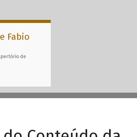
e Fabio
epertório de
r do Conteúdo da