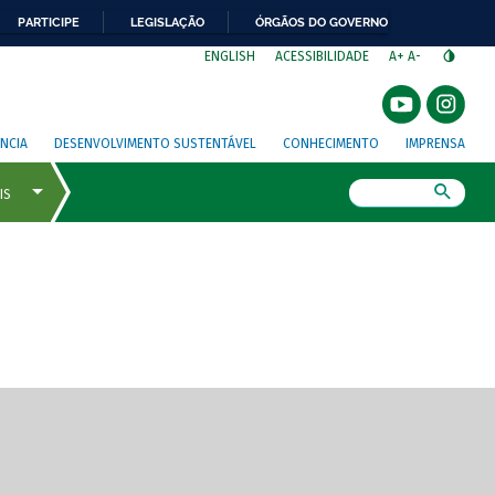
PARTICIPE
LEGISLAÇÃO
ÓRGÃOS DO GOVERNO
⁣
ENGLISH
ACESSIBILIDADE
A+
A-
NCIA
DESENVOLVIMENTO SUSTENTÁVEL
CONHECIMENTO
IMPRENSA
Busca
gem de tela