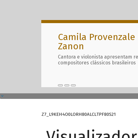
Camila Provenzale 
Zanon
Cantora e violonista apresentam r
compositores clássicos brasileiros
Z7_L9KEH4O0LORH80ALCLTPF80S21
Visualizado