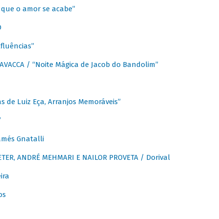
que o amor se acabe”
O
fluências”
VACCA / “Noite Mágica de Jacob do Bandolim”
 de Luiz Eça, Arranjos Memoráveis”
”
més Gnatalli
ER, ANDRÉ MEHMARI E NAILOR PROVETA / Dorival
ira
os