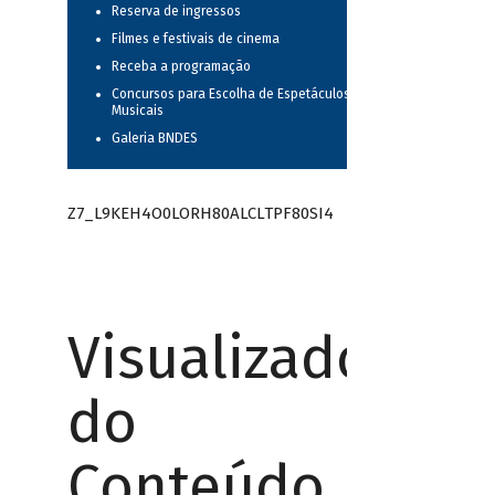
Reserva de ingressos
Filmes e festivais de cinema
Receba a programação
Concursos para Escolha de Espetáculos
Musicais
Galeria BNDES
Z7_L9KEH4O0LORH80ALCLTPF80SI4
Visualizador
do
Conteúdo