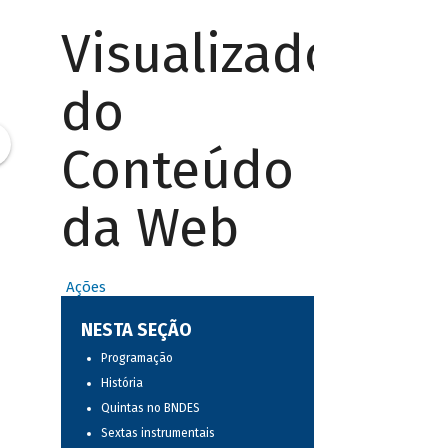
Visualizador
do
Conteúdo
da Web
Ações
NESTA SEÇÃO
Programação
História
Quintas no BNDES
Sextas instrumentais