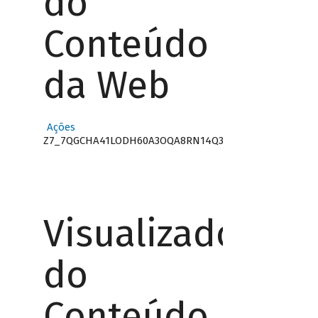
do
Conteúdo
da Web
Ações
Z7_7QGCHA41LODH60A3OQA8RN14Q3
Visualizador
do
Conteúdo