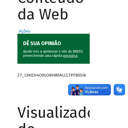
da Web
Ações
DÊ SUA OPINIÃO
Ajude-nos a aprimorar o site do BNDES
preenchendo uma rápida
pesquisa
.
Z7_L9KEH4O0LORH80ALCLTPF80SI6
Visualizador