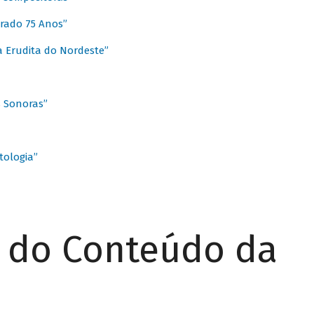
rado 75 Anos”
 Erudita do Nordeste”
s Sonoras”
ologia”
r do Conteúdo da