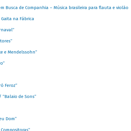
m Busca de Companhia – Música brasileira para flauta e violão
Gaita na Fábrica
rnaval”
tores”
ixe e Mendelssohn”
ro”
ó Feroz”
/ “Balaio de Sons”
Meu Dom”
s Compositoras”