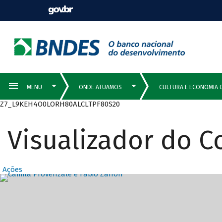
Z7_L9KEH4O0LORH80ALCLTPF80S20
Visualizador do 
Ações
Destaques Prin