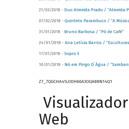
21/03/2018 -
Duo Almeida Prado / “Almeida P
07/02/2018 -
Quinteto Parambuco / “A Música
31/01/2018 -
Bruno Barbosa / “Pó de Café”
24/01/2018 -
Ana Letícia Barros / “Escultura
17/01/2018 -
Sopro 5
10/01/2018 -
Nó em Pingo D´Água / “Sambant
Z7_7QGCHA41LODH60A3OQA8RN14Q1
Visualizado
Web