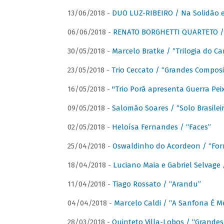
13/06/2018 -
DUO LUZ-RIBEIRO / Na Solidão e
06/06/2018 -
RENATO BORGHETTI QUARTETO / 
30/05/2018 -
Marcelo Bratke / “Trilogia do Ca
23/05/2018 -
Trio Ceccato / “Grandes Composi
16/05/2018 -
"Trio Porã apresenta Guerra Pe
09/05/2018 -
Salomão Soares / “Solo Brasilei
02/05/2018 -
Heloísa Fernandes / “Faces”
25/04/2018 -
Oswaldinho do Acordeon / “Forr
18/04/2018 -
Luciano Maia e Gabriel Selvage 
11/04/2018 -
Tiago Rossato / “Arandu”
04/04/2018 -
Marcelo Caldi / “A Sanfona É 
28/03/2018 -
Quinteto Villa-Lobos / “Grande