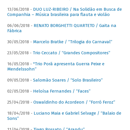
13/06/2018 -
DUO LUZ-RIBEIRO / Na Solidão em Busca de
Companhia – Música brasileira para flauta e violão
06/06/2018 -
RENATO BORGHETTI QUARTETO / Gaita na
Fábrica
30/05/2018 -
Marcelo Bratke / “Trilogia do Carnaval”
23/05/2018 -
Trio Ceccato / “Grandes Compositores”
16/05/2018 -
"Trio Porã apresenta Guerra Peixe e
Mendelssohn”
09/05/2018 -
Salomão Soares / “Solo Brasileiro”
02/05/2018 -
Heloísa Fernandes / “Faces”
25/04/2018 -
Oswaldinho do Acordeon / “Forró Feroz”
18/04/2018 -
Luciano Maia e Gabriel Selvage / “Balaio de
Sons”
11/04/2018 -
Tiago Rossato / “Arandu”