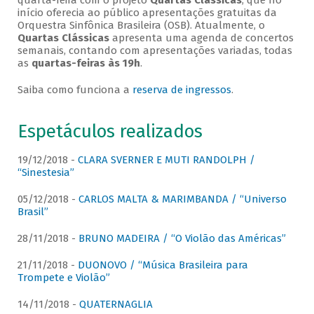
quarta-feira com o projeto
Quartas Clássicas
, que no
início oferecia ao público apresentações gratuitas da
Orquestra Sinfônica Brasileira (OSB). Atualmente, o
Quartas Clássicas
apresenta uma agenda de concertos
semanais, contando com apresentações variadas, todas
as
quartas-feiras às 19h
.
Saiba como funciona a
reserva de ingressos
.
Espetáculos realizados
19/12/2018 -
CLARA SVERNER E MUTI RANDOLPH /
“Sinestesia”
05/12/2018 -
CARLOS MALTA & MARIMBANDA / “Universo
Brasil”
28/11/2018 -
BRUNO MADEIRA / “O Violão das Américas”
21/11/2018 -
DUONOVO / “Música Brasileira para
Trompete e Violão”
14/11/2018 -
QUATERNAGLIA