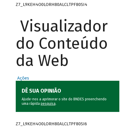
Z7_L9KEH4O0LORH80ALCLTPF80SI4
Visualizador
do Conteúdo
da Web
Ações
DÊ SUA OPINIÃO
Ajude-nos a aprimorar o site do BNDES preenchendo
uma rápida
pesquisa
.
Z7_L9KEH4O0LORH80ALCLTPF80SI6