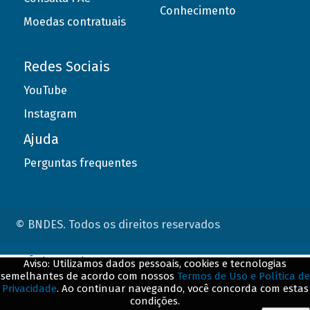
Conhecimento
Moedas contratuais
Redes Sociais
YouTube
Instagram
Ajuda
Perguntas frequentes
© BNDES. Todos os direitos reservados
ConteÃºdo complementar
Aviso: Utilizamos dados pessoais, cookies e tecnologias
semelhantes de acordo com nossos
Termos de Uso e Política de
${title}
${badge}
Privacidade
. Ao continuar navegando, você concorda com estas
condições.
${loading}