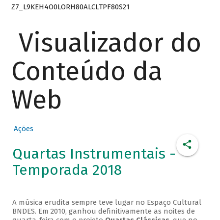
Z7_L9KEH4O0LORH80ALCLTPF80S21
Visualizador do
Conteúdo da
Web
Ações
Quartas Instrumentais -
Temporada 2018
A música erudita sempre teve lugar no Espaço Cultural
BNDES. Em 2010, ganhou definitivamente as noites de