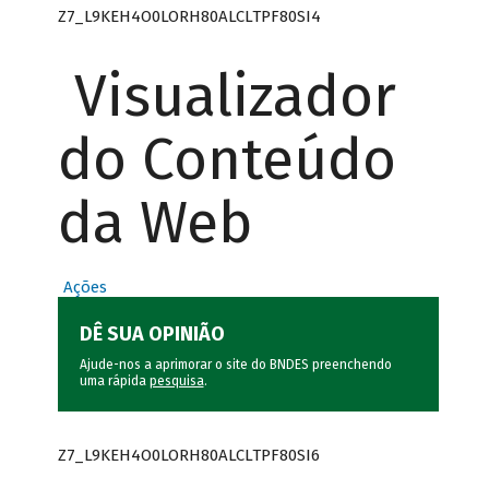
Z7_L9KEH4O0LORH80ALCLTPF80SI4
Visualizador
do Conteúdo
da Web
Ações
DÊ SUA OPINIÃO
Ajude-nos a aprimorar o site do BNDES preenchendo
uma rápida
pesquisa
.
Z7_L9KEH4O0LORH80ALCLTPF80SI6