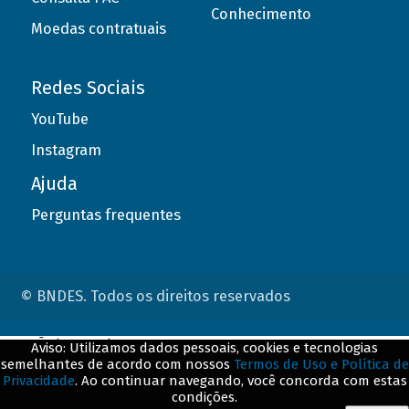
Conhecimento
Moedas contratuais
Redes Sociais
YouTube
Instagram
Ajuda
Perguntas frequentes
© BNDES. Todos os direitos reservados
ConteÃºdo complementar
Aviso: Utilizamos dados pessoais, cookies e tecnologias
semelhantes de acordo com nossos
Termos de Uso e Política de
${title}
${badge}
Privacidade
. Ao continuar navegando, você concorda com estas
condições.
${loading}