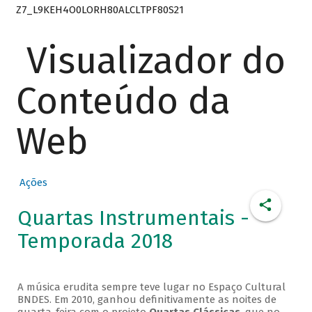
Z7_L9KEH4O0LORH80ALCLTPF80S21
Visualizador do
Conteúdo da
Web
Ações
Quartas Instrumentais -
Temporada 2018
A música erudita sempre teve lugar no Espaço Cultural
BNDES. Em 2010, ganhou definitivamente as noites de