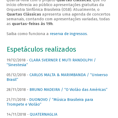
quarta-feira com o projeto
Quartas Clássicas
, que no
início oferecia ao público apresentações gratuitas da
Orquestra Sinfônica Brasileira (OSB). Atualmente, o
Quartas Clássicas
apresenta uma agenda de concertos
semanais, contando com apresentações variadas, todas
as
quartas-feiras às 19h
.
Saiba como funciona a
reserva de ingressos
.
Espetáculos realizados
19/12/2018 -
CLARA SVERNER E MUTI RANDOLPH /
“Sinestesia”
05/12/2018 -
CARLOS MALTA & MARIMBANDA / “Universo
Brasil”
28/11/2018 -
BRUNO MADEIRA / “O Violão das Américas”
21/11/2018 -
DUONOVO / “Música Brasileira para
Trompete e Violão”
14/11/2018 -
QUATERNAGLIA