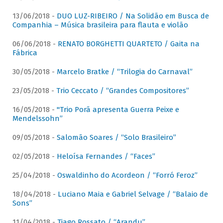
13/06/2018 -
DUO LUZ-RIBEIRO / Na Solidão em Busca de
Companhia – Música brasileira para flauta e violão
06/06/2018 -
RENATO BORGHETTI QUARTETO / Gaita na
Fábrica
30/05/2018 -
Marcelo Bratke / “Trilogia do Carnaval”
23/05/2018 -
Trio Ceccato / “Grandes Compositores”
16/05/2018 -
"Trio Porã apresenta Guerra Peixe e
Mendelssohn”
09/05/2018 -
Salomão Soares / “Solo Brasileiro”
02/05/2018 -
Heloísa Fernandes / “Faces”
25/04/2018 -
Oswaldinho do Acordeon / “Forró Feroz”
18/04/2018 -
Luciano Maia e Gabriel Selvage / “Balaio de
Sons”
11/04/2018 -
Tiago Rossato / “Arandu”