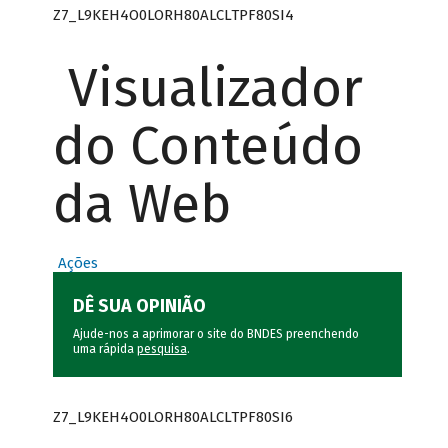
Z7_L9KEH4O0LORH80ALCLTPF80SI4
Visualizador
do Conteúdo
da Web
Ações
DÊ SUA OPINIÃO
Ajude-nos a aprimorar o site do BNDES preenchendo
uma rápida
pesquisa
.
Z7_L9KEH4O0LORH80ALCLTPF80SI6