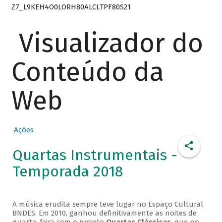
Z7_L9KEH4O0LORH80ALCLTPF80S21
Visualizador do
Conteúdo da
Web
Ações
Quartas Instrumentais -
Temporada 2018
A música erudita sempre teve lugar no Espaço Cultural
BNDES. Em 2010, ganhou definitivamente as noites de