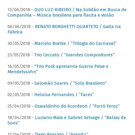
13/06/2018 -
DUO LUZ-RIBEIRO / Na Solidão em Busca de
Companhia – Música brasileira para flauta e violão
06/06/2018 -
RENATO BORGHETTI QUARTETO / Gaita na
Fábrica
30/05/2018 -
Marcelo Bratke / “Trilogia do Carnaval”
23/05/2018 -
Trio Ceccato / “Grandes Compositores”
16/05/2018 -
"Trio Porã apresenta Guerra Peixe e
Mendelssohn”
09/05/2018 -
Salomão Soares / “Solo Brasileiro”
02/05/2018 -
Heloísa Fernandes / “Faces”
25/04/2018 -
Oswaldinho do Acordeon / “Forró Feroz”
18/04/2018 -
Luciano Maia e Gabriel Selvage / “Balaio de
Sons”
11/04/2018 -
Tiago Rossato / “Arandu”