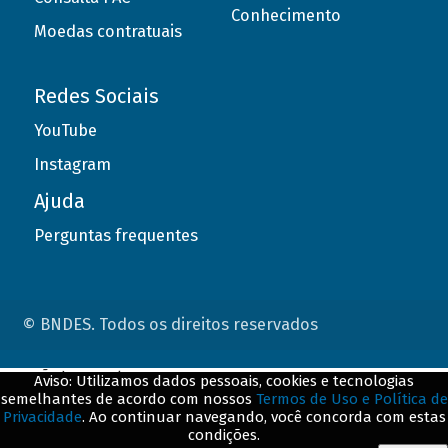
Conhecimento
Moedas contratuais
Redes Sociais
YouTube
Instagram
Ajuda
Perguntas frequentes
© BNDES. Todos os direitos reservados
ConteÃºdo complementar
Aviso: Utilizamos dados pessoais, cookies e tecnologias
semelhantes de acordo com nossos
Termos de Uso e Política de
${title}
${badge}
Privacidade
. Ao continuar navegando, você concorda com estas
condições.
${loading}