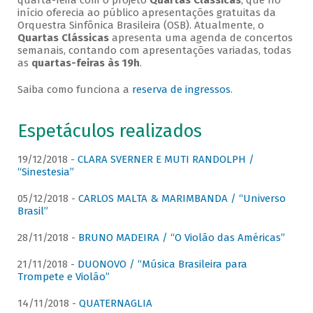
quarta-feira com o projeto
Quartas Clássicas
, que no
início oferecia ao público apresentações gratuitas da
Orquestra Sinfônica Brasileira (OSB). Atualmente, o
Quartas Clássicas
apresenta uma agenda de concertos
semanais, contando com apresentações variadas, todas
as
quartas-feiras às 19h
.
Saiba como funciona a
reserva de ingressos
.
Espetáculos realizados
19/12/2018 -
CLARA SVERNER E MUTI RANDOLPH /
“Sinestesia”
05/12/2018 -
CARLOS MALTA & MARIMBANDA / “Universo
Brasil”
28/11/2018 -
BRUNO MADEIRA / “O Violão das Américas”
21/11/2018 -
DUONOVO / “Música Brasileira para
Trompete e Violão”
14/11/2018 -
QUATERNAGLIA