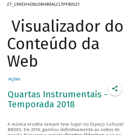
Z7_L9KEH4O0LORH80ALCLTPF80S21
Visualizador do
Conteúdo da
Web
Ações
Quartas Instrumentais -
Temporada 2018
A música erudita sempre teve lugar no Espaço Cultural
BNDES. Em 2010, ganhou definitivamente as noites de