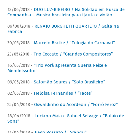
13/06/2018 -
DUO LUZ-RIBEIRO / Na Solidão em Busca de
Companhia – Música brasileira para flauta e violão
06/06/2018 -
RENATO BORGHETTI QUARTETO / Gaita na
Fábrica
30/05/2018 -
Marcelo Bratke / “Trilogia do Carnaval”
23/05/2018 -
Trio Ceccato / “Grandes Compositores”
16/05/2018 -
"Trio Porã apresenta Guerra Peixe e
Mendelssohn”
09/05/2018 -
Salomão Soares / “Solo Brasileiro”
02/05/2018 -
Heloísa Fernandes / “Faces”
25/04/2018 -
Oswaldinho do Acordeon / “Forró Feroz”
18/04/2018 -
Luciano Maia e Gabriel Selvage / “Balaio de
Sons”
11/04/2018 -
Tiago Rossato / “Arandu”