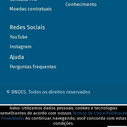
Conhecimento
Moedas contratuais
Redes Sociais
YouTube
Instagram
Ajuda
Perguntas frequentes
© BNDES. Todos os direitos reservados
ConteÃºdo complementar
Aviso: Utilizamos dados pessoais, cookies e tecnologias
semelhantes de acordo com nossos
Termos de Uso e Política de
${title}
${badge}
Privacidade
. Ao continuar navegando, você concorda com estas
condições.
${loading}