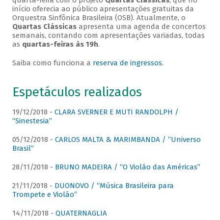
quarta-feira com o projeto
Quartas Clássicas
, que no
início oferecia ao público apresentações gratuitas da
Orquestra Sinfônica Brasileira (OSB). Atualmente, o
Quartas Clássicas
apresenta uma agenda de concertos
semanais, contando com apresentações variadas, todas
as
quartas-feiras às 19h
.
Saiba como funciona a
reserva de ingressos
.
Espetáculos realizados
19/12/2018 -
CLARA SVERNER E MUTI RANDOLPH /
“Sinestesia”
05/12/2018 -
CARLOS MALTA & MARIMBANDA / “Universo
Brasil”
28/11/2018 -
BRUNO MADEIRA / “O Violão das Américas”
21/11/2018 -
DUONOVO / “Música Brasileira para
Trompete e Violão”
14/11/2018 -
QUATERNAGLIA