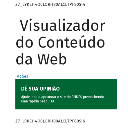
Z7_L9KEH4O0LORH80ALCLTPF80SI4
Visualizador
do Conteúdo
da Web
Ações
DÊ SUA OPINIÃO
Ajude-nos a aprimorar o site do BNDES preenchendo
uma rápida
pesquisa
.
Z7_L9KEH4O0LORH80ALCLTPF80SI6