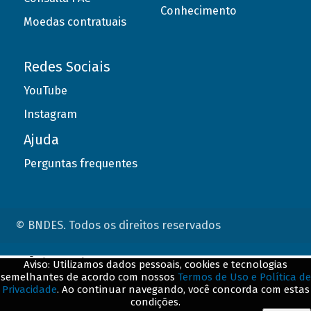
Conhecimento
Moedas contratuais
Redes Sociais
YouTube
Instagram
Ajuda
Perguntas frequentes
© BNDES. Todos os direitos reservados
ConteÃºdo complementar
Aviso: Utilizamos dados pessoais, cookies e tecnologias
semelhantes de acordo com nossos
Termos de Uso e Política de
${title}
${badge}
Privacidade
. Ao continuar navegando, você concorda com estas
condições.
${loading}