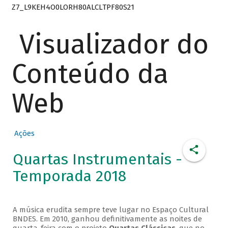
Z7_L9KEH4O0LORH80ALCLTPF80S21
Visualizador do
Conteúdo da
Web
Ações
Quartas Instrumentais -
Temporada 2018
A música erudita sempre teve lugar no Espaço Cultural
BNDES. Em 2010, ganhou definitivamente as noites de