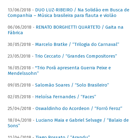
13/06/2018 -
DUO LUZ-RIBEIRO / Na Solidão em Busca de
Companhia – Música brasileira para flauta e violão
06/06/2018 -
RENATO BORGHETTI QUARTETO / Gaita na
Fábrica
30/05/2018 -
Marcelo Bratke / “Trilogia do Carnaval”
23/05/2018 -
Trio Ceccato / “Grandes Compositores”
16/05/2018 -
"Trio Porã apresenta Guerra Peixe e
Mendelssohn”
09/05/2018 -
Salomão Soares / “Solo Brasileiro”
02/05/2018 -
Heloísa Fernandes / “Faces”
25/04/2018 -
Oswaldinho do Acordeon / “Forró Feroz”
18/04/2018 -
Luciano Maia e Gabriel Selvage / “Balaio de
Sons”
11/04/2018 -
Tiago Rossato / “Arandu”