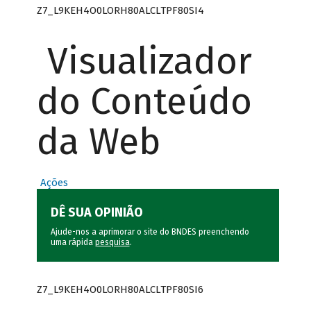
Z7_L9KEH4O0LORH80ALCLTPF80SI4
Visualizador
do Conteúdo
da Web
Ações
DÊ SUA OPINIÃO
Ajude-nos a aprimorar o site do BNDES preenchendo
uma rápida
pesquisa
.
Z7_L9KEH4O0LORH80ALCLTPF80SI6