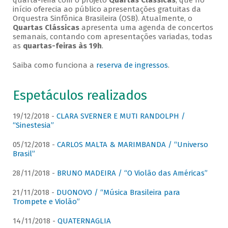
quarta-feira com o projeto
Quartas Clássicas
, que no
início oferecia ao público apresentações gratuitas da
Orquestra Sinfônica Brasileira (OSB). Atualmente, o
Quartas Clássicas
apresenta uma agenda de concertos
semanais, contando com apresentações variadas, todas
as
quartas-feiras às 19h
.
Saiba como funciona a
reserva de ingressos
.
Espetáculos realizados
19/12/2018 -
CLARA SVERNER E MUTI RANDOLPH /
“Sinestesia”
05/12/2018 -
CARLOS MALTA & MARIMBANDA / “Universo
Brasil”
28/11/2018 -
BRUNO MADEIRA / “O Violão das Américas”
21/11/2018 -
DUONOVO / “Música Brasileira para
Trompete e Violão”
14/11/2018 -
QUATERNAGLIA