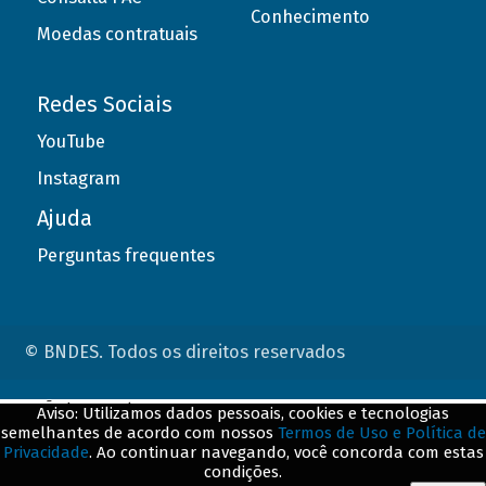
Conhecimento
Moedas contratuais
Redes Sociais
YouTube
Instagram
Ajuda
Perguntas frequentes
© BNDES. Todos os direitos reservados
ConteÃºdo complementar
Aviso: Utilizamos dados pessoais, cookies e tecnologias
semelhantes de acordo com nossos
Termos de Uso e Política de
${title}
${badge}
Privacidade
. Ao continuar navegando, você concorda com estas
condições.
${loading}