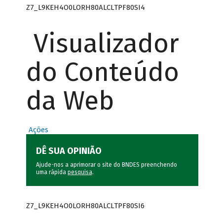
Z7_L9KEH4O0LORH80ALCLTPF80SI4
Visualizador
do Conteúdo
da Web
Ações
DÊ SUA OPINIÃO
Ajude-nos a aprimorar o site do BNDES preenchendo
uma rápida
pesquisa
.
Z7_L9KEH4O0LORH80ALCLTPF80SI6