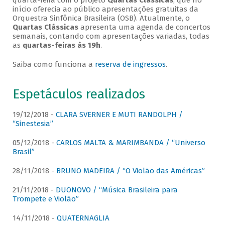
quarta-feira com o projeto
Quartas Clássicas
, que no
início oferecia ao público apresentações gratuitas da
Orquestra Sinfônica Brasileira (OSB). Atualmente, o
Quartas Clássicas
apresenta uma agenda de concertos
semanais, contando com apresentações variadas, todas
as
quartas-feiras às 19h
.
Saiba como funciona a
reserva de ingressos
.
Espetáculos realizados
19/12/2018 -
CLARA SVERNER E MUTI RANDOLPH /
“Sinestesia”
05/12/2018 -
CARLOS MALTA & MARIMBANDA / “Universo
Brasil”
28/11/2018 -
BRUNO MADEIRA / “O Violão das Américas”
21/11/2018 -
DUONOVO / “Música Brasileira para
Trompete e Violão”
14/11/2018 -
QUATERNAGLIA