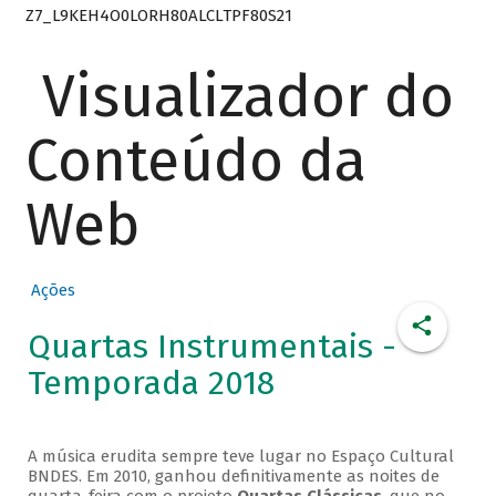
Z7_L9KEH4O0LORH80ALCLTPF80S21
Visualizador do
Conteúdo da
Web
Ações
Quartas Instrumentais -
Temporada 2018
A música erudita sempre teve lugar no Espaço Cultural
BNDES. Em 2010, ganhou definitivamente as noites de