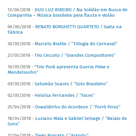
13/06/2018 -
DUO LUZ-RIBEIRO / Na Solidão em Busca de
Companhia – Música brasileira para flauta e violão
06/06/2018 -
RENATO BORGHETTI QUARTETO / Gaita na
Fábrica
30/05/2018 -
Marcelo Bratke / “Trilogia do Carnaval”
23/05/2018 -
Trio Ceccato / “Grandes Compositores”
16/05/2018 -
"Trio Porã apresenta Guerra Peixe e
Mendelssohn”
09/05/2018 -
Salomão Soares / “Solo Brasileiro”
02/05/2018 -
Heloísa Fernandes / “Faces”
25/04/2018 -
Oswaldinho do Acordeon / “Forró Feroz”
18/04/2018 -
Luciano Maia e Gabriel Selvage / “Balaio de
Sons”
11/04/2018 -
Tiago Rossato / “Arandu”