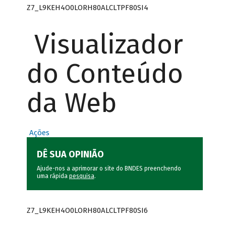
Z7_L9KEH4O0LORH80ALCLTPF80SI4
Visualizador
do Conteúdo
da Web
Ações
DÊ SUA OPINIÃO
Ajude-nos a aprimorar o site do BNDES preenchendo
uma rápida
pesquisa
.
Z7_L9KEH4O0LORH80ALCLTPF80SI6