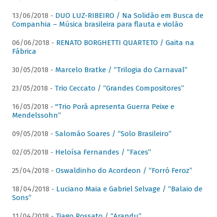
13/06/2018 -
DUO LUZ-RIBEIRO / Na Solidão em Busca de
Companhia – Música brasileira para flauta e violão
06/06/2018 -
RENATO BORGHETTI QUARTETO / Gaita na
Fábrica
30/05/2018 -
Marcelo Bratke / “Trilogia do Carnaval”
23/05/2018 -
Trio Ceccato / “Grandes Compositores”
16/05/2018 -
"Trio Porã apresenta Guerra Peixe e
Mendelssohn”
09/05/2018 -
Salomão Soares / “Solo Brasileiro”
02/05/2018 -
Heloísa Fernandes / “Faces”
25/04/2018 -
Oswaldinho do Acordeon / “Forró Feroz”
18/04/2018 -
Luciano Maia e Gabriel Selvage / “Balaio de
Sons”
11/04/2018 -
Tiago Rossato / “Arandu”