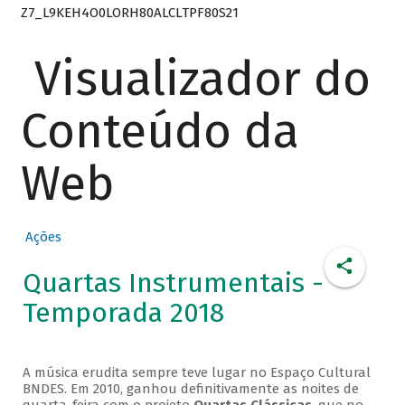
Z7_L9KEH4O0LORH80ALCLTPF80S21
Visualizador do
Conteúdo da
Web
Ações
Quartas Instrumentais -
Temporada 2018
A música erudita sempre teve lugar no Espaço Cultural
BNDES. Em 2010, ganhou definitivamente as noites de