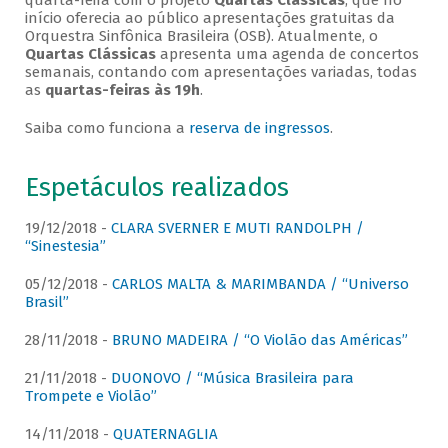
quarta-feira com o projeto
Quartas Clássicas
, que no
início oferecia ao público apresentações gratuitas da
Orquestra Sinfônica Brasileira (OSB). Atualmente, o
Quartas Clássicas
apresenta uma agenda de concertos
semanais, contando com apresentações variadas, todas
as
quartas-feiras às 19h
.
Saiba como funciona a
reserva de ingressos
.
Espetáculos realizados
19/12/2018 -
CLARA SVERNER E MUTI RANDOLPH /
“Sinestesia”
05/12/2018 -
CARLOS MALTA & MARIMBANDA / “Universo
Brasil”
28/11/2018 -
BRUNO MADEIRA / “O Violão das Américas”
21/11/2018 -
DUONOVO / “Música Brasileira para
Trompete e Violão”
14/11/2018 -
QUATERNAGLIA