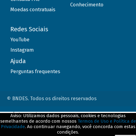
Conhecimento
Moedas contratuais
Redes Sociais
YouTube
Instagram
Ajuda
Perguntas frequentes
© BNDES. Todos os direitos reservados
ConteÃºdo complementar
Aviso: Utilizamos dados pessoais, cookies e tecnologias
semelhantes de acordo com nossos
Termos de Uso e Política de
${title}
${badge}
Privacidade
. Ao continuar navegando, você concorda com estas
condições.
${loading}