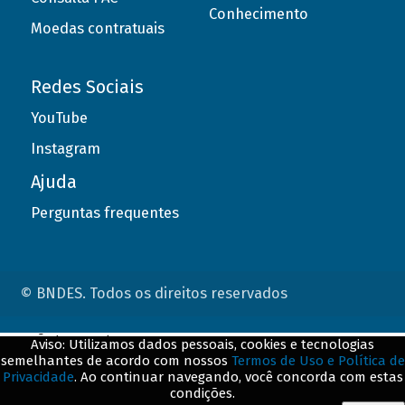
Conhecimento
Moedas contratuais
Redes Sociais
YouTube
Instagram
Ajuda
Perguntas frequentes
© BNDES. Todos os direitos reservados
ConteÃºdo complementar
Aviso: Utilizamos dados pessoais, cookies e tecnologias
semelhantes de acordo com nossos
Termos de Uso e Política de
${title}
${badge}
Privacidade
. Ao continuar navegando, você concorda com estas
condições.
${loading}