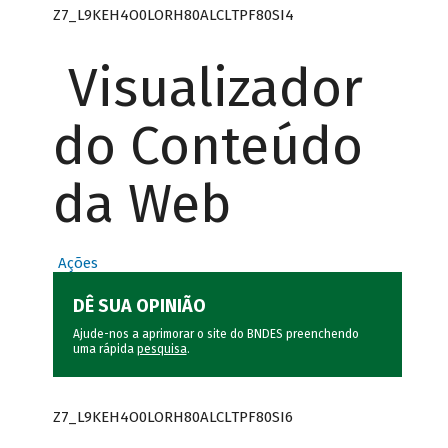
Z7_L9KEH4O0LORH80ALCLTPF80SI4
Visualizador
do Conteúdo
da Web
Ações
DÊ SUA OPINIÃO
Ajude-nos a aprimorar o site do BNDES preenchendo
uma rápida
pesquisa
.
Z7_L9KEH4O0LORH80ALCLTPF80SI6