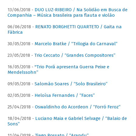
13/06/2018 -
DUO LUZ-RIBEIRO / Na Solidão em Busca de
Companhia – Música brasileira para flauta e violão
06/06/2018 -
RENATO BORGHETTI QUARTETO / Gaita na
Fábrica
30/05/2018 -
Marcelo Bratke / “Trilogia do Carnaval”
23/05/2018 -
Trio Ceccato / “Grandes Compositores”
16/05/2018 -
"Trio Porã apresenta Guerra Peixe e
Mendelssohn”
09/05/2018 -
Salomão Soares / “Solo Brasileiro”
02/05/2018 -
Heloísa Fernandes / “Faces”
25/04/2018 -
Oswaldinho do Acordeon / “Forró Feroz”
18/04/2018 -
Luciano Maia e Gabriel Selvage / “Balaio de
Sons”
11/04/2018 -
Tiago Rossato / “Arandu”