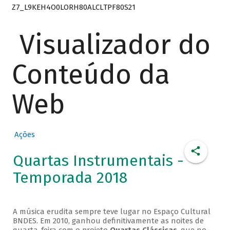
Z7_L9KEH4O0LORH80ALCLTPF80S21
Visualizador do
Conteúdo da
Web
Ações
Quartas Instrumentais -
Temporada 2018
A música erudita sempre teve lugar no Espaço Cultural
BNDES. Em 2010, ganhou definitivamente as noites de