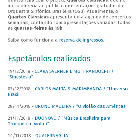
quarta-feira com o projeto
Quartas Clássicas
, que no
início oferecia ao público apresentações gratuitas da
Orquestra Sinfônica Brasileira (OSB). Atualmente, o
Quartas Clássicas
apresenta uma agenda de concertos
semanais, contando com apresentações variadas, todas
as
quartas-feiras às 19h
.
Saiba como funciona a
reserva de ingressos
.
Espetáculos realizados
19/12/2018 -
CLARA SVERNER E MUTI RANDOLPH /
“Sinestesia”
05/12/2018 -
CARLOS MALTA & MARIMBANDA / “Universo
Brasil”
28/11/2018 -
BRUNO MADEIRA / “O Violão das Américas”
21/11/2018 -
DUONOVO / “Música Brasileira para
Trompete e Violão”
14/11/2018 -
QUATERNAGLIA