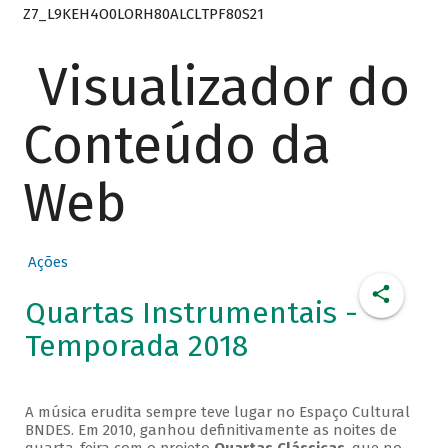
Z7_L9KEH4O0LORH80ALCLTPF80S21
Visualizador do
Conteúdo da
Web
Ações
Quartas Instrumentais -
Temporada 2018
A música erudita sempre teve lugar no Espaço Cultural
BNDES. Em 2010, ganhou definitivamente as noites de