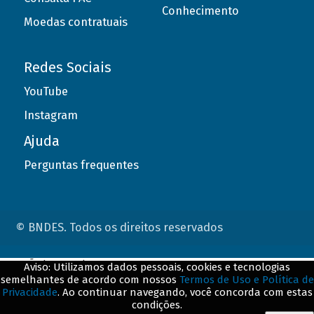
Conhecimento
Moedas contratuais
Redes Sociais
YouTube
Instagram
Ajuda
Perguntas frequentes
© BNDES. Todos os direitos reservados
ConteÃºdo complementar
Aviso: Utilizamos dados pessoais, cookies e tecnologias
semelhantes de acordo com nossos
Termos de Uso e Política de
${title}
${badge}
Privacidade
. Ao continuar navegando, você concorda com estas
condições.
${loading}