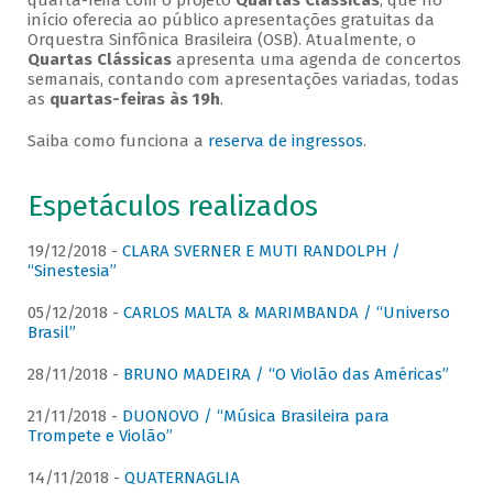
quarta-feira com o projeto
Quartas Clássicas
, que no
início oferecia ao público apresentações gratuitas da
Orquestra Sinfônica Brasileira (OSB). Atualmente, o
Quartas Clássicas
apresenta uma agenda de concertos
semanais, contando com apresentações variadas, todas
as
quartas-feiras às 19h
.
Saiba como funciona a
reserva de ingressos
.
Espetáculos realizados
19/12/2018 -
CLARA SVERNER E MUTI RANDOLPH /
“Sinestesia”
05/12/2018 -
CARLOS MALTA & MARIMBANDA / “Universo
Brasil”
28/11/2018 -
BRUNO MADEIRA / “O Violão das Américas”
21/11/2018 -
DUONOVO / “Música Brasileira para
Trompete e Violão”
14/11/2018 -
QUATERNAGLIA