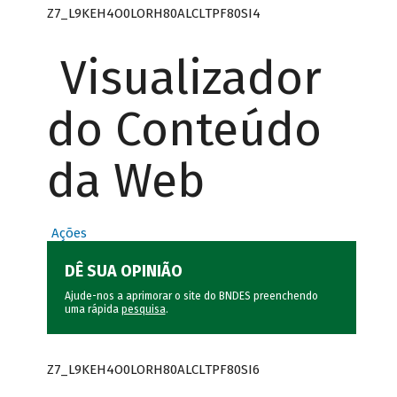
Z7_L9KEH4O0LORH80ALCLTPF80SI4
Visualizador
do Conteúdo
da Web
Ações
DÊ SUA OPINIÃO
Ajude-nos a aprimorar o site do BNDES preenchendo
uma rápida
pesquisa
.
Z7_L9KEH4O0LORH80ALCLTPF80SI6