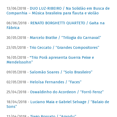
13/06/2018 -
DUO LUZ-RIBEIRO / Na Solidão em Busca de
Companhia – Música brasileira para flauta e violão
06/06/2018 -
RENATO BORGHETTI QUARTETO / Gaita na
Fábrica
30/05/2018 -
Marcelo Bratke / “Trilogia do Carnaval”
23/05/2018 -
Trio Ceccato / “Grandes Compositores”
16/05/2018 -
"Trio Porã apresenta Guerra Peixe e
Mendelssohn”
09/05/2018 -
Salomão Soares / “Solo Brasileiro”
02/05/2018 -
Heloísa Fernandes / “Faces”
25/04/2018 -
Oswaldinho do Acordeon / “Forró Feroz”
18/04/2018 -
Luciano Maia e Gabriel Selvage / “Balaio de
Sons”
11/04/2018 -
Tiago Rossato / “Arandu”