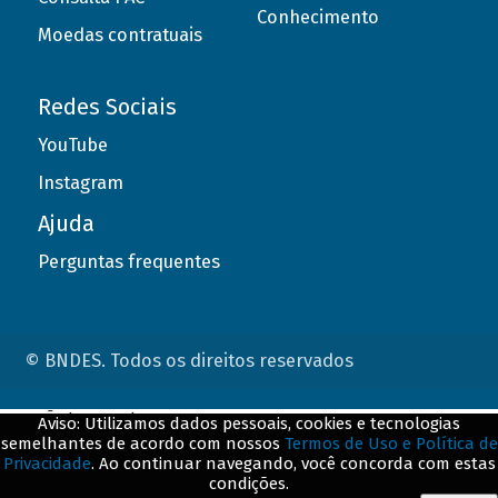
Conhecimento
Moedas contratuais
Redes Sociais
YouTube
Instagram
Ajuda
Perguntas frequentes
© BNDES. Todos os direitos reservados
ConteÃºdo complementar
Aviso: Utilizamos dados pessoais, cookies e tecnologias
semelhantes de acordo com nossos
Termos de Uso e Política de
${title}
${badge}
Privacidade
. Ao continuar navegando, você concorda com estas
condições.
${loading}