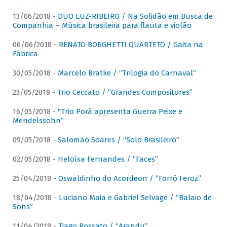
13/06/2018 -
DUO LUZ-RIBEIRO / Na Solidão em Busca de
Companhia – Música brasileira para flauta e violão
06/06/2018 -
RENATO BORGHETTI QUARTETO / Gaita na
Fábrica
30/05/2018 -
Marcelo Bratke / “Trilogia do Carnaval”
23/05/2018 -
Trio Ceccato / “Grandes Compositores”
16/05/2018 -
"Trio Porã apresenta Guerra Peixe e
Mendelssohn”
09/05/2018 -
Salomão Soares / “Solo Brasileiro”
02/05/2018 -
Heloísa Fernandes / “Faces”
25/04/2018 -
Oswaldinho do Acordeon / “Forró Feroz”
18/04/2018 -
Luciano Maia e Gabriel Selvage / “Balaio de
Sons”
11/04/2018 -
Tiago Rossato / “Arandu”