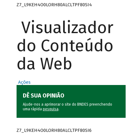
Z7_L9KEH4O0LORH80ALCLTPF80SI4
Visualizador
do Conteúdo
da Web
Ações
DÊ SUA OPINIÃO
Ajude-nos a aprimorar o site do BNDES preenchendo
uma rápida
pesquisa
.
Z7_L9KEH4O0LORH80ALCLTPF80SI6