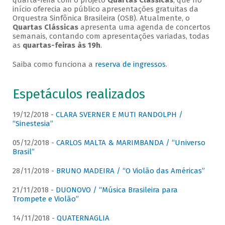
quarta-feira com o projeto
Quartas Clássicas
, que no
início oferecia ao público apresentações gratuitas da
Orquestra Sinfônica Brasileira (OSB). Atualmente, o
Quartas Clássicas
apresenta uma agenda de concertos
semanais, contando com apresentações variadas, todas
as
quartas-feiras às 19h
.
Saiba como funciona a
reserva de ingressos
.
Espetáculos realizados
19/12/2018 -
CLARA SVERNER E MUTI RANDOLPH /
“Sinestesia”
05/12/2018 -
CARLOS MALTA & MARIMBANDA / “Universo
Brasil”
28/11/2018 -
BRUNO MADEIRA / “O Violão das Américas”
21/11/2018 -
DUONOVO / “Música Brasileira para
Trompete e Violão”
14/11/2018 -
QUATERNAGLIA