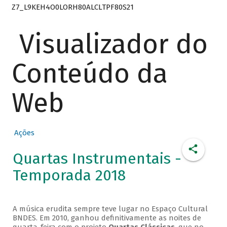
Z7_L9KEH4O0LORH80ALCLTPF80S21
Visualizador do
Conteúdo da
Web
Ações
Quartas Instrumentais -
Temporada 2018
A música erudita sempre teve lugar no Espaço Cultural
BNDES. Em 2010, ganhou definitivamente as noites de