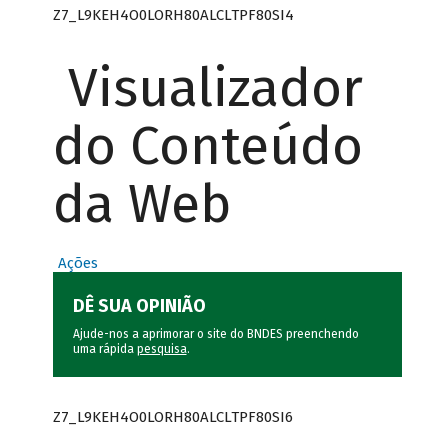
Z7_L9KEH4O0LORH80ALCLTPF80SI4
Visualizador
do Conteúdo
da Web
Ações
DÊ SUA OPINIÃO
Ajude-nos a aprimorar o site do BNDES preenchendo
uma rápida
pesquisa
.
Z7_L9KEH4O0LORH80ALCLTPF80SI6