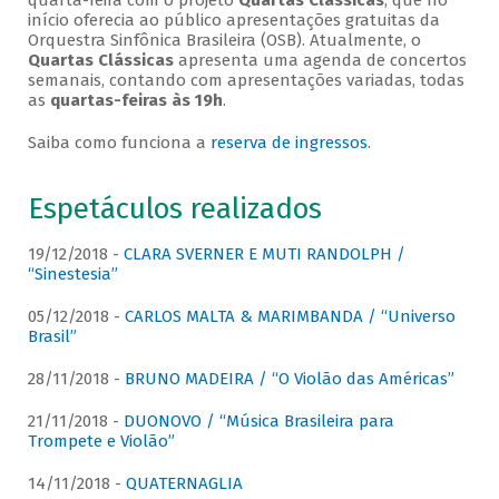
quarta-feira com o projeto
Quartas Clássicas
, que no
início oferecia ao público apresentações gratuitas da
Orquestra Sinfônica Brasileira (OSB). Atualmente, o
Quartas Clássicas
apresenta uma agenda de concertos
semanais, contando com apresentações variadas, todas
as
quartas-feiras às 19h
.
Saiba como funciona a
reserva de ingressos
.
Espetáculos realizados
19/12/2018 -
CLARA SVERNER E MUTI RANDOLPH /
“Sinestesia”
05/12/2018 -
CARLOS MALTA & MARIMBANDA / “Universo
Brasil”
28/11/2018 -
BRUNO MADEIRA / “O Violão das Américas”
21/11/2018 -
DUONOVO / “Música Brasileira para
Trompete e Violão”
14/11/2018 -
QUATERNAGLIA