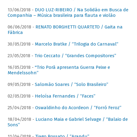
13/06/2018 -
DUO LUZ-RIBEIRO / Na Solidão em Busca de
Companhia – Música brasileira para flauta e violão
06/06/2018 -
RENATO BORGHETTI QUARTETO / Gaita na
Fábrica
30/05/2018 -
Marcelo Bratke / “Trilogia do Carnaval”
23/05/2018 -
Trio Ceccato / “Grandes Compositores”
16/05/2018 -
"Trio Porã apresenta Guerra Peixe e
Mendelssohn”
09/05/2018 -
Salomão Soares / “Solo Brasileiro”
02/05/2018 -
Heloísa Fernandes / “Faces”
25/04/2018 -
Oswaldinho do Acordeon / “Forró Feroz”
18/04/2018 -
Luciano Maia e Gabriel Selvage / “Balaio de
Sons”
11/04/2018 -
Tiago Rossato / “Arandu”