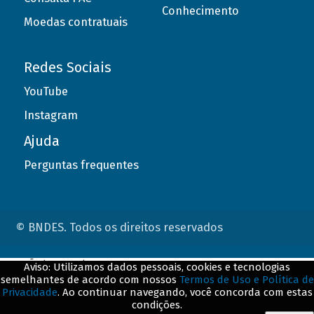
Conhecimento
Moedas contratuais
Redes Sociais
YouTube
Instagram
Ajuda
Perguntas frequentes
© BNDES. Todos os direitos reservados
ConteÃºdo complementar
Aviso: Utilizamos dados pessoais, cookies e tecnologias
semelhantes de acordo com nossos
Termos de Uso e Política de
${title}
${badge}
Privacidade
. Ao continuar navegando, você concorda com estas
condições.
${loading}