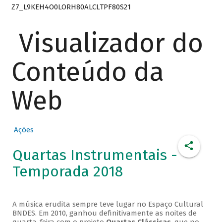
Z7_L9KEH4O0LORH80ALCLTPF80S21
Visualizador do
Conteúdo da
Web
Ações
Quartas Instrumentais -
Temporada 2018
A música erudita sempre teve lugar no Espaço Cultural
BNDES. Em 2010, ganhou definitivamente as noites de