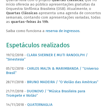
quarta-feira com o projeto
Quartas Clássicas
, que no
início oferecia ao público apresentações gratuitas da
Orquestra Sinfônica Brasileira (OSB). Atualmente, o
Quartas Clássicas
apresenta uma agenda de concertos
semanais, contando com apresentações variadas, todas
as
quartas-feiras às 19h
.
Saiba como funciona a
reserva de ingressos
.
Espetáculos realizados
19/12/2018 -
CLARA SVERNER E MUTI RANDOLPH /
“Sinestesia”
05/12/2018 -
CARLOS MALTA & MARIMBANDA / “Universo
Brasil”
28/11/2018 -
BRUNO MADEIRA / “O Violão das Américas”
21/11/2018 -
DUONOVO / “Música Brasileira para
Trompete e Violão”
14/11/2018 -
QUATERNAGLIA