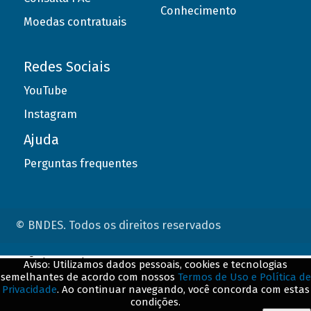
Conhecimento
Moedas contratuais
Redes Sociais
YouTube
Instagram
Ajuda
Perguntas frequentes
© BNDES. Todos os direitos reservados
ConteÃºdo complementar
Aviso: Utilizamos dados pessoais, cookies e tecnologias
semelhantes de acordo com nossos
Termos de Uso e Política de
${title}
${badge}
Privacidade
. Ao continuar navegando, você concorda com estas
condições.
${loading}