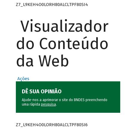
Z7_L9KEH4O0LORH80ALCLTPF80SI4
Visualizador
do Conteúdo
da Web
Ações
DÊ SUA OPINIÃO
Ajude-nos a aprimorar o site do BNDES preenchendo
uma rápida
pesquisa
.
Z7_L9KEH4O0LORH80ALCLTPF80SI6