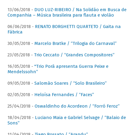
13/06/2018 -
DUO LUZ-RIBEIRO / Na Solidão em Busca de
Companhia – Música brasileira para flauta e violão
06/06/2018 -
RENATO BORGHETTI QUARTETO / Gaita na
Fábrica
30/05/2018 -
Marcelo Bratke / “Trilogia do Carnaval”
23/05/2018 -
Trio Ceccato / “Grandes Compositores”
16/05/2018 -
"Trio Porã apresenta Guerra Peixe e
Mendelssohn”
09/05/2018 -
Salomão Soares / “Solo Brasileiro”
02/05/2018 -
Heloísa Fernandes / “Faces”
25/04/2018 -
Oswaldinho do Acordeon / “Forró Feroz”
18/04/2018 -
Luciano Maia e Gabriel Selvage / “Balaio de
Sons”
11/04/2018 -
Tiago Rossato / “Arandu”