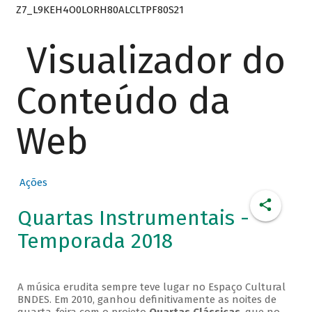
Z7_L9KEH4O0LORH80ALCLTPF80S21
Visualizador do
Conteúdo da
Web
Ações
Quartas Instrumentais -
Temporada 2018
A música erudita sempre teve lugar no Espaço Cultural
BNDES. Em 2010, ganhou definitivamente as noites de