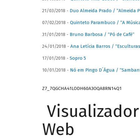
21/03/2018 -
Duo Almeida Prado / “Almeida P
07/02/2018 -
Quinteto Parambuco / “A Música
31/01/2018 -
Bruno Barbosa / “Pó de Café”
24/01/2018 -
Ana Letícia Barros / “Escultura
17/01/2018 -
Sopro 5
10/01/2018 -
Nó em Pingo D´Água / “Sambant
Z7_7QGCHA41LODH60A3OQA8RN14Q1
Visualizado
Web