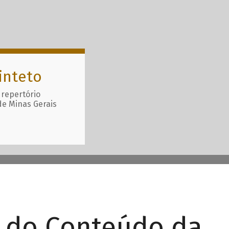
inteto
 repertório
de Minas Gerais
r do Conteúdo da