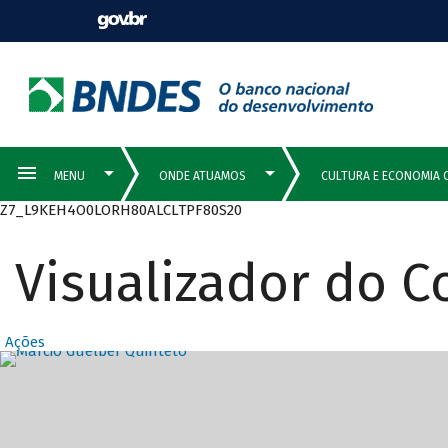
Z7_L9KEH4O0LORH80ALCLTPF80S20
Visualizador do 
Ações
Destaques Prin