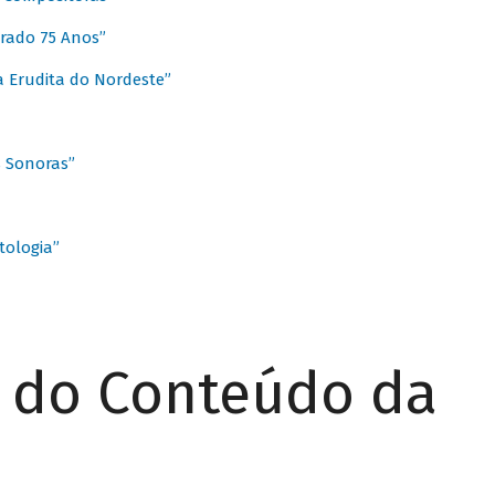
rado 75 Anos”
 Erudita do Nordeste”
s Sonoras”
ologia”
r do Conteúdo da