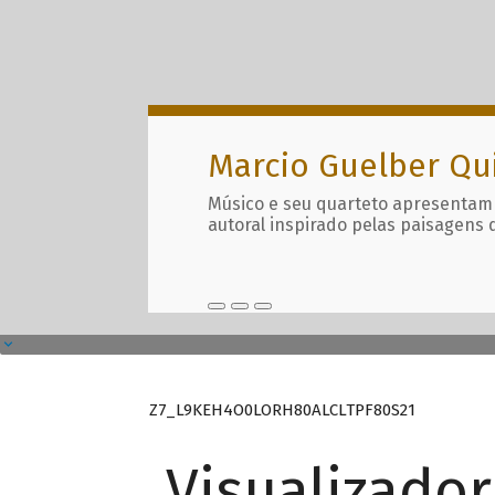
Marcio Guelber Qu
Músico e seu quarteto apresentam
autoral inspirado pelas paisagens 
Z7_L9KEH4O0LORH80ALCLTPF80S21
Visualizado