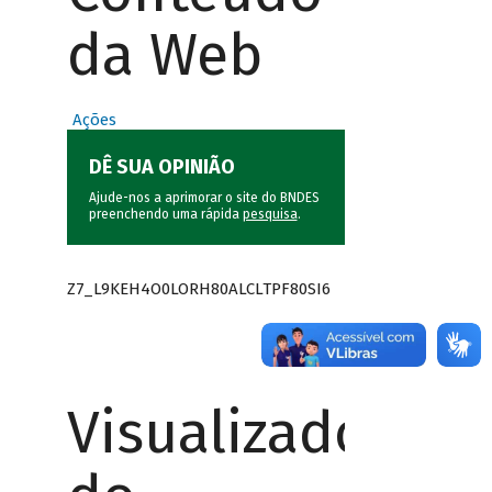
da Web
Ações
DÊ SUA OPINIÃO
Ajude-nos a aprimorar o site do BNDES
preenchendo uma rápida
pesquisa
.
Z7_L9KEH4O0LORH80ALCLTPF80SI6
Visualizador