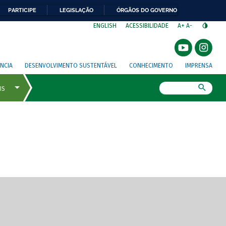
PARTICIPE
LEGISLAÇÃO
ÓRGÃOS DO GOVERNO
⁣
ENGLISH
ACESSIBILIDADE
A+
A-
NCIA
DESENVOLVIMENTO SUSTENTÁVEL
CONHECIMENTO
IMPRENSA
Busca
gem de tela