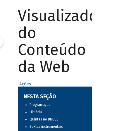
Visualizador
do
Conteúdo
da Web
Ações
NESTA SEÇÃO
Programação
História
Quintas no BNDES
Sextas instrumentais