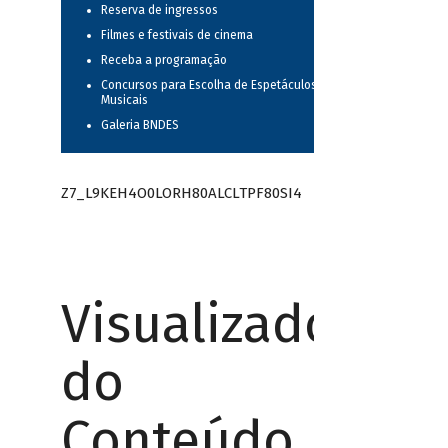
Reserva de ingressos
Filmes e festivais de cinema
Receba a programação
Concursos para Escolha de Espetáculos
Musicais
Galeria BNDES
Z7_L9KEH4O0LORH80ALCLTPF80SI4
Visualizador
do
Conteúdo