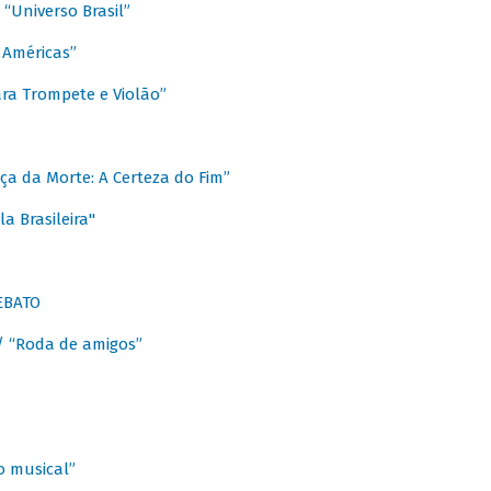
Universo Brasil”
 Américas”
ra Trompete e Violão”
a da Morte: A Certeza do Fim”
a Brasileira"
EBATO
 “Roda de amigos”
 musical”