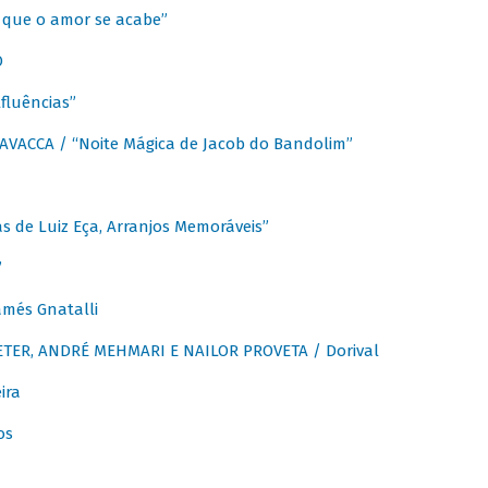
que o amor se acabe”
O
fluências”
VACCA / “Noite Mágica de Jacob do Bandolim”
 de Luiz Eça, Arranjos Memoráveis”
”
més Gnatalli
ER, ANDRÉ MEHMARI E NAILOR PROVETA / Dorival
ira
os