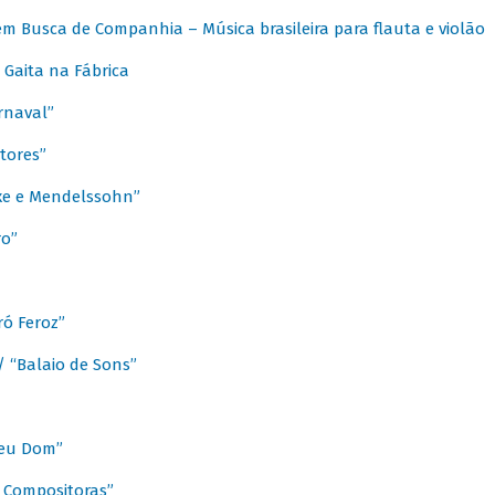
m Busca de Companhia – Música brasileira para flauta e violão
Gaita na Fábrica
rnaval”
tores”
ixe e Mendelssohn”
ro”
ó Feroz”
/ “Balaio de Sons”
Meu Dom”
s Compositoras”