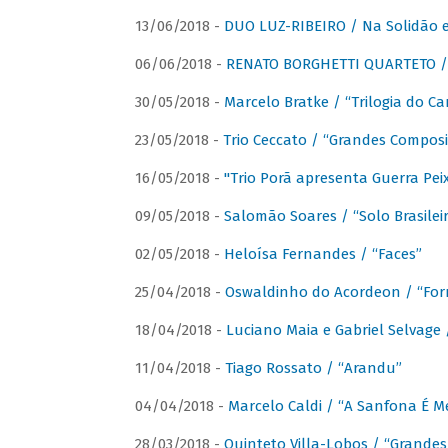
13/06/2018 -
DUO LUZ-RIBEIRO / Na Solidão e
06/06/2018 -
RENATO BORGHETTI QUARTETO / 
30/05/2018 -
Marcelo Bratke / “Trilogia do Ca
23/05/2018 -
Trio Ceccato / “Grandes Composi
16/05/2018 -
"Trio Porã apresenta Guerra Pe
09/05/2018 -
Salomão Soares / “Solo Brasilei
02/05/2018 -
Heloísa Fernandes / “Faces”
25/04/2018 -
Oswaldinho do Acordeon / “Forr
18/04/2018 -
Luciano Maia e Gabriel Selvage 
11/04/2018 -
Tiago Rossato / “Arandu”
04/04/2018 -
Marcelo Caldi / “A Sanfona É 
28/03/2018 -
Quinteto Villa-Lobos / “Grande