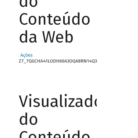
do
Conteúdo
da Web
Ações
Z7_7QGCHA41LODH60A3OQA8RN14Q3
Visualizador
do
Conteúdo