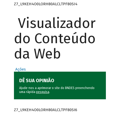
Z7_L9KEH4O0LORH80ALCLTPF80SI4
Visualizador
do Conteúdo
da Web
Ações
DÊ SUA OPINIÃO
Ajude-nos a aprimorar o site do BNDES preenchendo
uma rápida
pesquisa
.
Z7_L9KEH4O0LORH80ALCLTPF80SI6