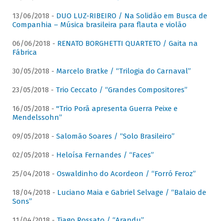
13/06/2018 -
DUO LUZ-RIBEIRO / Na Solidão em Busca de
Companhia – Música brasileira para flauta e violão
06/06/2018 -
RENATO BORGHETTI QUARTETO / Gaita na
Fábrica
30/05/2018 -
Marcelo Bratke / “Trilogia do Carnaval”
23/05/2018 -
Trio Ceccato / “Grandes Compositores”
16/05/2018 -
"Trio Porã apresenta Guerra Peixe e
Mendelssohn”
09/05/2018 -
Salomão Soares / “Solo Brasileiro”
02/05/2018 -
Heloísa Fernandes / “Faces”
25/04/2018 -
Oswaldinho do Acordeon / “Forró Feroz”
18/04/2018 -
Luciano Maia e Gabriel Selvage / “Balaio de
Sons”
11/04/2018 -
Tiago Rossato / “Arandu”