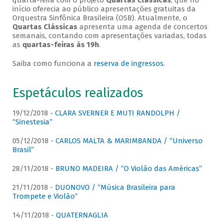
quarta-feira com o projeto
Quartas Clássicas
, que no
início oferecia ao público apresentações gratuitas da
Orquestra Sinfônica Brasileira (OSB). Atualmente, o
Quartas Clássicas
apresenta uma agenda de concertos
semanais, contando com apresentações variadas, todas
as
quartas-feiras às 19h
.
Saiba como funciona a
reserva de ingressos
.
Espetáculos realizados
19/12/2018 -
CLARA SVERNER E MUTI RANDOLPH /
“Sinestesia”
05/12/2018 -
CARLOS MALTA & MARIMBANDA / “Universo
Brasil”
28/11/2018 -
BRUNO MADEIRA / “O Violão das Américas”
21/11/2018 -
DUONOVO / “Música Brasileira para
Trompete e Violão”
14/11/2018 -
QUATERNAGLIA