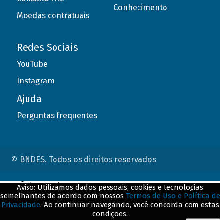
Conhecimento
Moedas contratuais
Redes Sociais
YouTube
Instagram
Ajuda
Perguntas frequentes
© BNDES. Todos os direitos reservados
ConteÃºdo complementar
Aviso: Utilizamos dados pessoais, cookies e tecnologias
semelhantes de acordo com nossos
Termos de Uso e Política de
${title}
${badge}
Privacidade
. Ao continuar navegando, você concorda com estas
condições.
${loading}