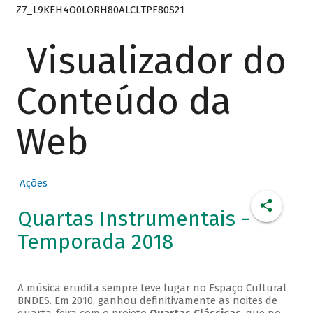
Z7_L9KEH4O0LORH80ALCLTPF80S21
Visualizador do
Conteúdo da
Web
Ações
Quartas Instrumentais -
Temporada 2018
A música erudita sempre teve lugar no Espaço Cultural
BNDES. Em 2010, ganhou definitivamente as noites de