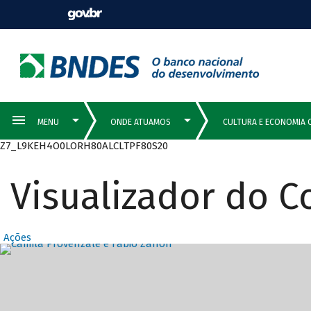
Z7_L9KEH4O0LORH80ALCLTPF80S20
Visualizador do 
Ações
Destaques Prin