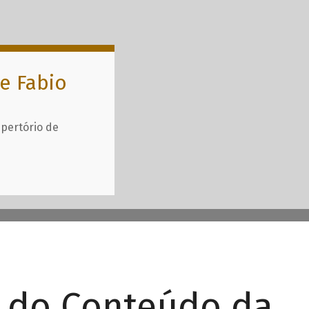
e Fabio
epertório de
r do Conteúdo da