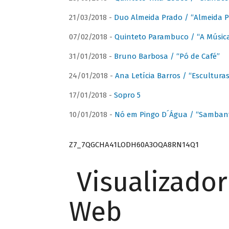
21/03/2018 -
Duo Almeida Prado / “Almeida P
07/02/2018 -
Quinteto Parambuco / “A Música
31/01/2018 -
Bruno Barbosa / “Pó de Café”
24/01/2018 -
Ana Letícia Barros / “Escultura
17/01/2018 -
Sopro 5
10/01/2018 -
Nó em Pingo D´Água / “Sambant
Z7_7QGCHA41LODH60A3OQA8RN14Q1
Visualizado
Web