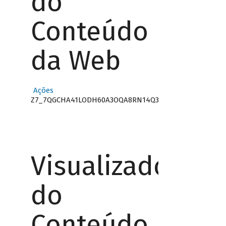
do
Conteúdo
da Web
Ações
Z7_7QGCHA41LODH60A3OQA8RN14Q3
Visualizador
do
Conteúdo