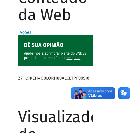
da Web
Ações
DÊ SUA OPINIÃO
Ajude-nos a aprimorar o site do BNDES
preenchendo uma rápida
pesquisa
.
Z7_L9KEH4O0LORH80ALCLTPF80SI6
Visualizador