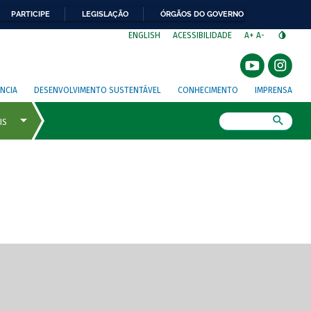
PARTICIPE
LEGISLAÇÃO
ÓRGÃOS DO GOVERNO
⁣
ENGLISH
ACESSIBILIDADE
A+
A-
NCIA
DESENVOLVIMENTO SUSTENTÁVEL
CONHECIMENTO
IMPRENSA
Busca
gem de tela