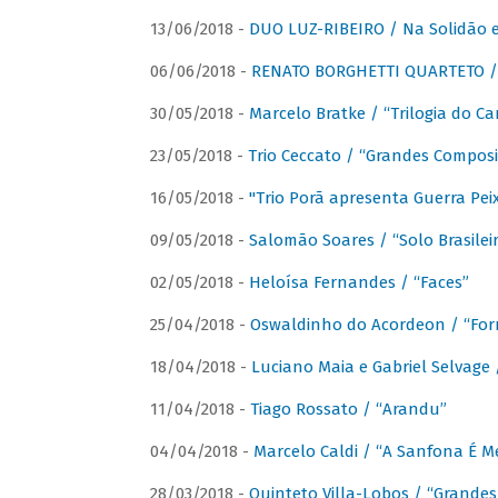
13/06/2018 -
DUO LUZ-RIBEIRO / Na Solidão e
06/06/2018 -
RENATO BORGHETTI QUARTETO / 
30/05/2018 -
Marcelo Bratke / “Trilogia do Ca
23/05/2018 -
Trio Ceccato / “Grandes Composi
16/05/2018 -
"Trio Porã apresenta Guerra Pe
09/05/2018 -
Salomão Soares / “Solo Brasilei
02/05/2018 -
Heloísa Fernandes / “Faces”
25/04/2018 -
Oswaldinho do Acordeon / “Forr
18/04/2018 -
Luciano Maia e Gabriel Selvage 
11/04/2018 -
Tiago Rossato / “Arandu”
04/04/2018 -
Marcelo Caldi / “A Sanfona É 
28/03/2018 -
Quinteto Villa-Lobos / “Grande