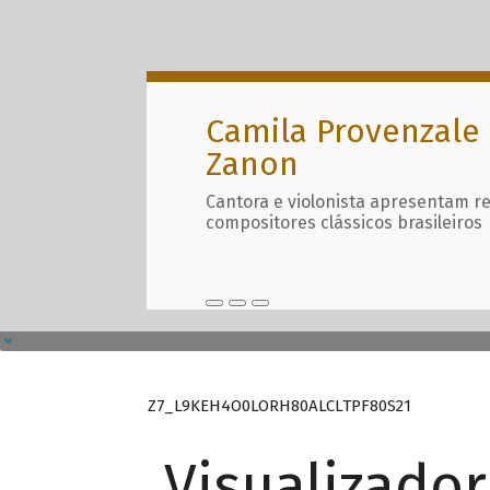
Camila Provenzale 
Zanon
Cantora e violonista apresentam r
compositores clássicos brasileiros
Z7_L9KEH4O0LORH80ALCLTPF80S21
Visualizado