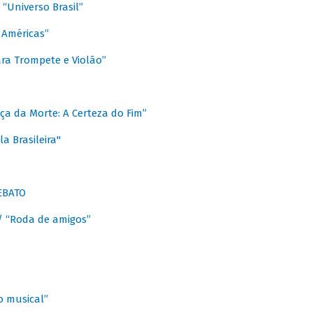
Universo Brasil”
 Américas”
ra Trompete e Violão”
a da Morte: A Certeza do Fim”
a Brasileira"
EBATO
 “Roda de amigos”
 musical”