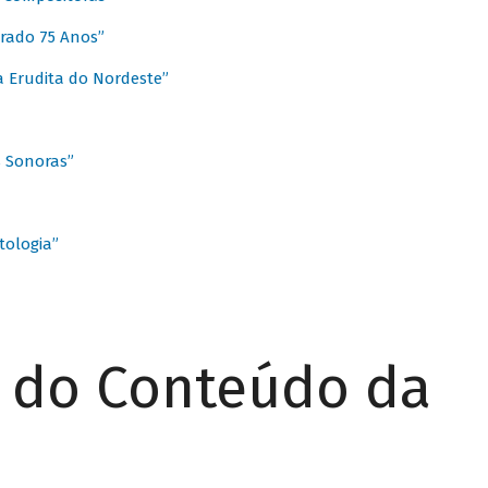
rado 75 Anos”
 Erudita do Nordeste”
s Sonoras”
ologia”
r do Conteúdo da