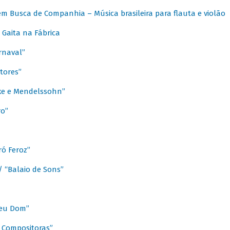
m Busca de Companhia – Música brasileira para flauta e violão
Gaita na Fábrica
rnaval”
tores”
ixe e Mendelssohn”
ro”
ó Feroz”
/ “Balaio de Sons”
Meu Dom”
s Compositoras”