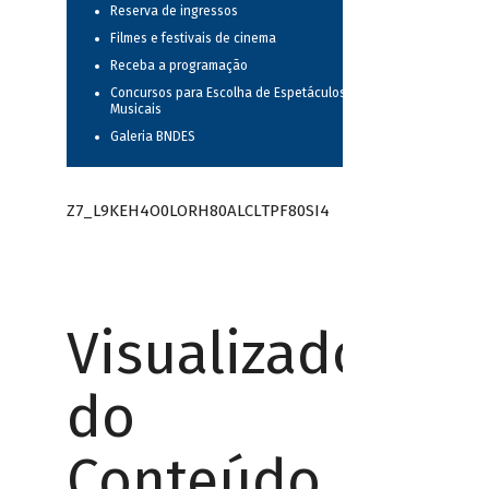
Reserva de ingressos
Filmes e festivais de cinema
Receba a programação
Concursos para Escolha de Espetáculos
Musicais
Galeria BNDES
Z7_L9KEH4O0LORH80ALCLTPF80SI4
Visualizador
do
Conteúdo