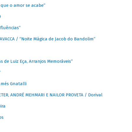
que o amor se acabe”
O
fluências”
VACCA / “Noite Mágica de Jacob do Bandolim”
 de Luiz Eça, Arranjos Memoráveis”
”
més Gnatalli
ER, ANDRÉ MEHMARI E NAILOR PROVETA / Dorival
ira
os