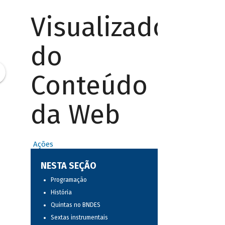
Visualizador
do
Conteúdo
da Web
Ações
NESTA SEÇÃO
Programação
História
Quintas no BNDES
Sextas instrumentais