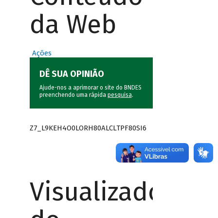
da Web
Ações
DÊ SUA OPINIÃO
Ajude-nos a aprimorar o site do BNDES
preenchendo uma rápida
pesquisa
.
Z7_L9KEH4O0LORH80ALCLTPF80SI6
Visualizador