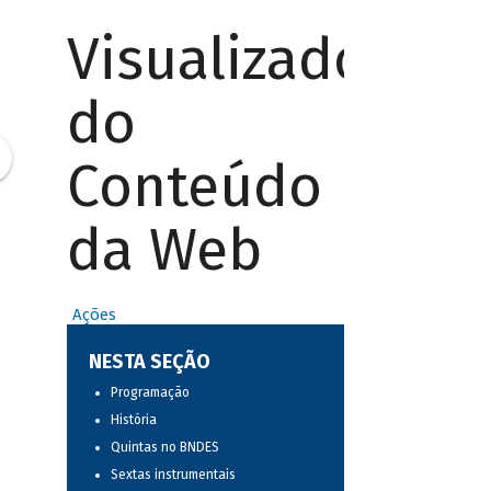
Visualizador
do
Conteúdo
da Web
Ações
NESTA SEÇÃO
Programação
História
Quintas no BNDES
Sextas instrumentais