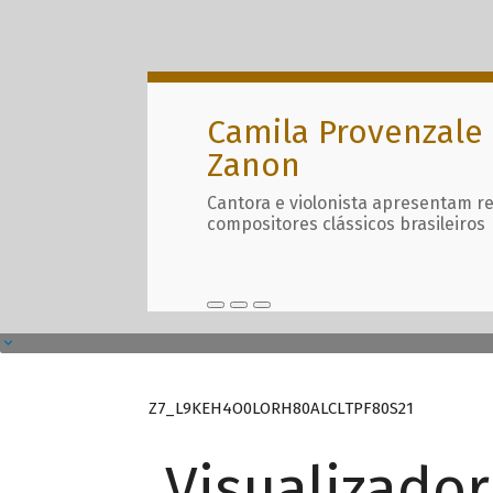
Camila Provenzale 
Zanon
Cantora e violonista apresentam r
compositores clássicos brasileiros
Z7_L9KEH4O0LORH80ALCLTPF80S21
Visualizado