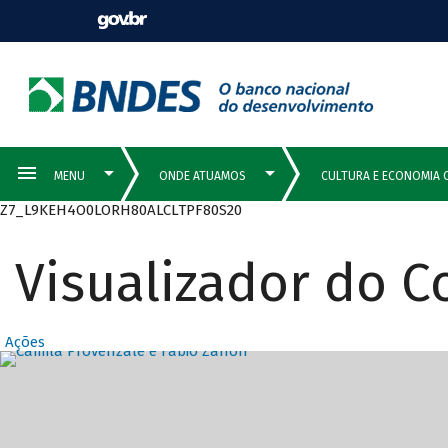
Z7_L9KEH4O0LORH80ALCLTPF80S20
Visualizador do 
Ações
Destaques Prin