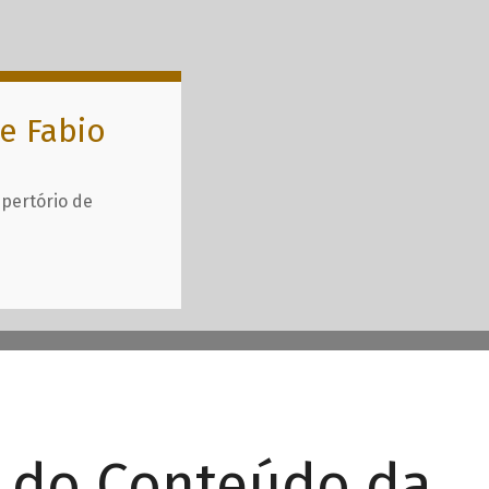
e Fabio
epertório de
r do Conteúdo da