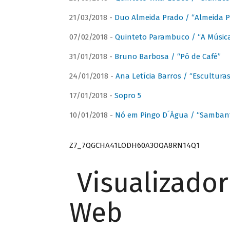
21/03/2018 -
Duo Almeida Prado / “Almeida P
07/02/2018 -
Quinteto Parambuco / “A Música
31/01/2018 -
Bruno Barbosa / “Pó de Café”
24/01/2018 -
Ana Letícia Barros / “Escultura
17/01/2018 -
Sopro 5
10/01/2018 -
Nó em Pingo D´Água / “Sambant
Z7_7QGCHA41LODH60A3OQA8RN14Q1
Visualizado
Web