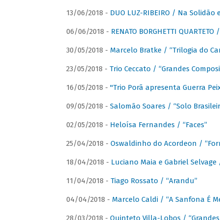
13/06/2018 -
DUO LUZ-RIBEIRO / Na Solidão e
06/06/2018 -
RENATO BORGHETTI QUARTETO / 
30/05/2018 -
Marcelo Bratke / “Trilogia do Ca
23/05/2018 -
Trio Ceccato / “Grandes Composi
16/05/2018 -
"Trio Porã apresenta Guerra Pe
09/05/2018 -
Salomão Soares / “Solo Brasilei
02/05/2018 -
Heloísa Fernandes / “Faces”
25/04/2018 -
Oswaldinho do Acordeon / “Forr
18/04/2018 -
Luciano Maia e Gabriel Selvage 
11/04/2018 -
Tiago Rossato / “Arandu”
04/04/2018 -
Marcelo Caldi / “A Sanfona É 
28/03/2018 -
Quinteto Villa-Lobos / “Grande