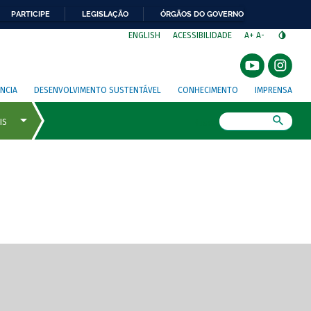
PARTICIPE
LEGISLAÇÃO
ÓRGÃOS DO GOVERNO
⁣
ENGLISH
ACESSIBILIDADE
A+
A-
NCIA
DESENVOLVIMENTO SUSTENTÁVEL
CONHECIMENTO
IMPRENSA
Busca
gem de tela