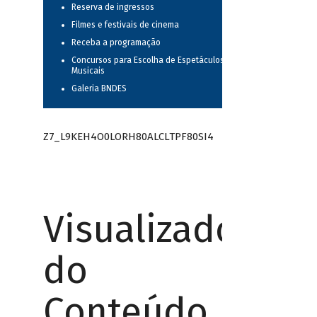
Reserva de ingressos
Filmes e festivais de cinema
Receba a programação
Concursos para Escolha de Espetáculos
Musicais
Galeria BNDES
Z7_L9KEH4O0LORH80ALCLTPF80SI4
Visualizador
do
Conteúdo