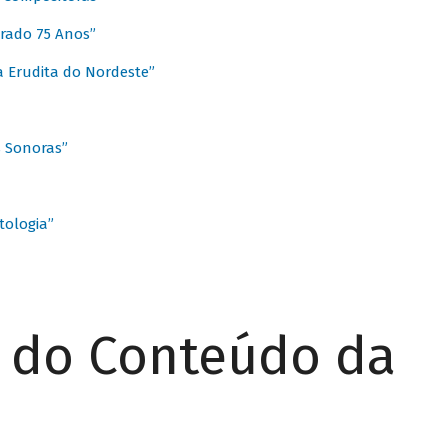
rado 75 Anos”
 Erudita do Nordeste”
s Sonoras”
ologia”
r do Conteúdo da