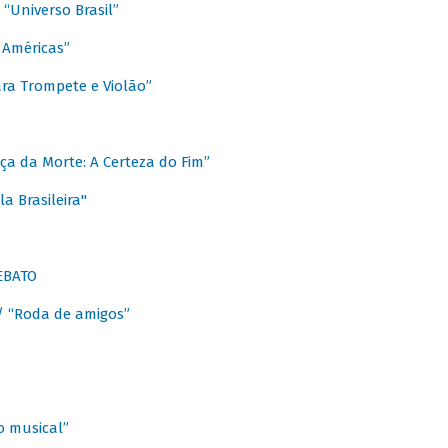
Universo Brasil”
 Américas”
ra Trompete e Violão”
a da Morte: A Certeza do Fim”
a Brasileira"
EBATO
 “Roda de amigos”
 musical”