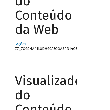
do
Conteúdo
da Web
Ações
Z7_7QGCHA41LODH60A3OQA8RN14Q3
Visualizador
do
Conteúdo