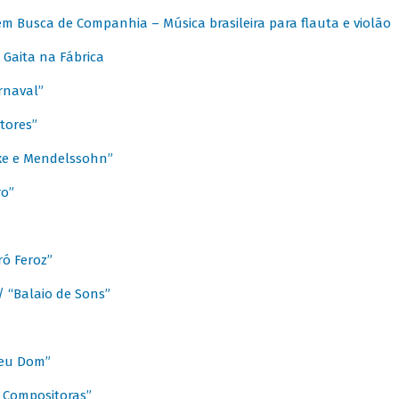
m Busca de Companhia – Música brasileira para flauta e violão
Gaita na Fábrica
rnaval”
tores”
ixe e Mendelssohn”
ro”
ó Feroz”
/ “Balaio de Sons”
Meu Dom”
s Compositoras”