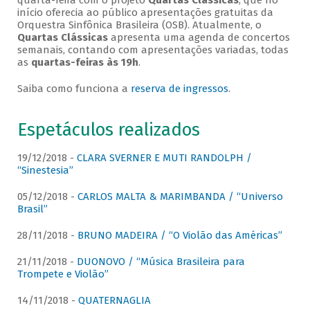
quarta-feira com o projeto
Quartas Clássicas
, que no
início oferecia ao público apresentações gratuitas da
Orquestra Sinfônica Brasileira (OSB). Atualmente, o
Quartas Clássicas
apresenta uma agenda de concertos
semanais, contando com apresentações variadas, todas
as
quartas-feiras às 19h
.
Saiba como funciona a
reserva de ingressos
.
Espetáculos realizados
19/12/2018 -
CLARA SVERNER E MUTI RANDOLPH /
“Sinestesia”
05/12/2018 -
CARLOS MALTA & MARIMBANDA / “Universo
Brasil”
28/11/2018 -
BRUNO MADEIRA / “O Violão das Américas”
21/11/2018 -
DUONOVO / “Música Brasileira para
Trompete e Violão”
14/11/2018 -
QUATERNAGLIA