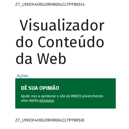
Z7_L9KEH4O0LORH80ALCLTPF80SI4
Visualizador
do Conteúdo
da Web
Ações
DÊ SUA OPINIÃO
Ajude-nos a aprimorar o site do BNDES preenchendo
uma rápida
pesquisa
.
Z7_L9KEH4O0LORH80ALCLTPF80SI6