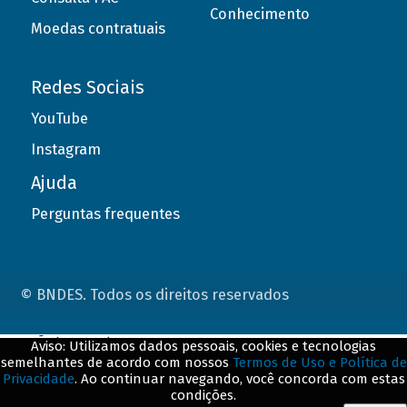
Conhecimento
Moedas contratuais
Redes Sociais
YouTube
Instagram
Ajuda
Perguntas frequentes
© BNDES. Todos os direitos reservados
ConteÃºdo complementar
Aviso: Utilizamos dados pessoais, cookies e tecnologias
semelhantes de acordo com nossos
Termos de Uso e Política de
${title}
${badge}
Privacidade
. Ao continuar navegando, você concorda com estas
condições.
${loading}