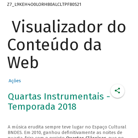
Z7_L9KEH4O0LORH80ALCLTPF80S21
Visualizador do
Conteúdo da
Web
Ações
Quartas Instrumentais -
Temporada 2018
A música erudita sempre teve lugar no Espaço Cultural
BNDES. Em 2010, ganhou definitivamente as noites de