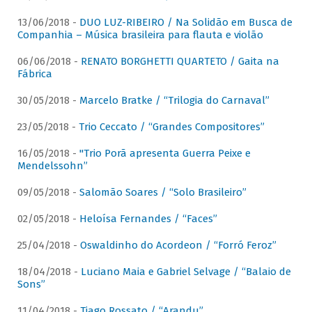
13/06/2018 -
DUO LUZ-RIBEIRO / Na Solidão em Busca de
Companhia – Música brasileira para flauta e violão
06/06/2018 -
RENATO BORGHETTI QUARTETO / Gaita na
Fábrica
30/05/2018 -
Marcelo Bratke / “Trilogia do Carnaval”
23/05/2018 -
Trio Ceccato / “Grandes Compositores”
16/05/2018 -
"Trio Porã apresenta Guerra Peixe e
Mendelssohn”
09/05/2018 -
Salomão Soares / “Solo Brasileiro”
02/05/2018 -
Heloísa Fernandes / “Faces”
25/04/2018 -
Oswaldinho do Acordeon / “Forró Feroz”
18/04/2018 -
Luciano Maia e Gabriel Selvage / “Balaio de
Sons”
11/04/2018 -
Tiago Rossato / “Arandu”