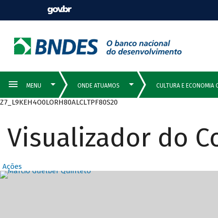
Z7_L9KEH4O0LORH80ALCLTPF80S20
Visualizador do 
Ações
Destaques Prin