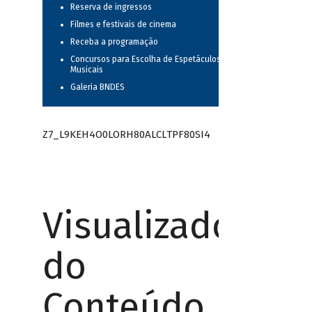
Reserva de ingressos
Filmes e festivais de cinema
Receba a programação
Concursos para Escolha de Espetáculos
Musicais
Galeria BNDES
Z7_L9KEH4O0LORH80ALCLTPF80SI4
Visualizador
do
Conteúdo