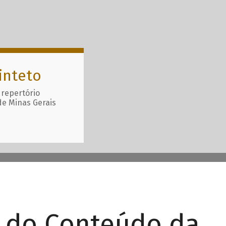
inteto
 repertório
de Minas Gerais
r do Conteúdo da