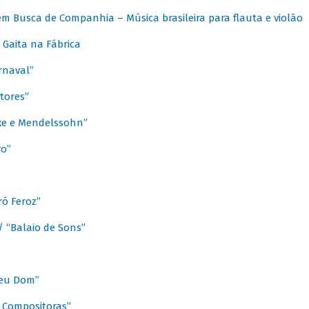
m Busca de Companhia – Música brasileira para flauta e violão
Gaita na Fábrica
rnaval”
tores”
ixe e Mendelssohn”
ro”
ó Feroz”
/ “Balaio de Sons”
Meu Dom”
s Compositoras”