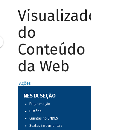
Visualizador
do
Conteúdo
da Web
Ações
NESTA SEÇÃO
Programação
História
Quintas no BNDES
Sextas instrumentais