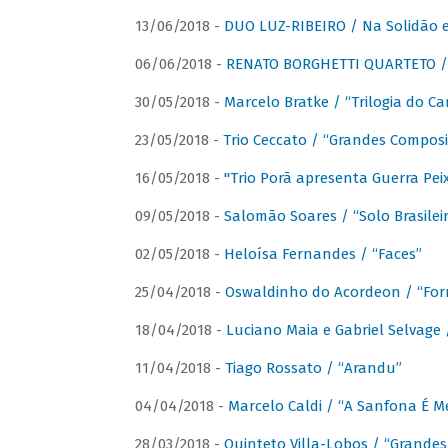
13/06/2018 -
DUO LUZ-RIBEIRO / Na Solidão e
06/06/2018 -
RENATO BORGHETTI QUARTETO / 
30/05/2018 -
Marcelo Bratke / “Trilogia do Ca
23/05/2018 -
Trio Ceccato / “Grandes Composi
16/05/2018 -
"Trio Porã apresenta Guerra Pe
09/05/2018 -
Salomão Soares / “Solo Brasilei
02/05/2018 -
Heloísa Fernandes / “Faces”
25/04/2018 -
Oswaldinho do Acordeon / “Forr
18/04/2018 -
Luciano Maia e Gabriel Selvage 
11/04/2018 -
Tiago Rossato / “Arandu”
04/04/2018 -
Marcelo Caldi / “A Sanfona É 
28/03/2018 -
Quinteto Villa-Lobos / “Grande