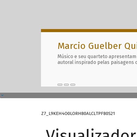
Marcio Guelber Qu
Músico e seu quarteto apresentam
autoral inspirado pelas paisagens 
Z7_L9KEH4O0LORH80ALCLTPF80S21
Visualizado