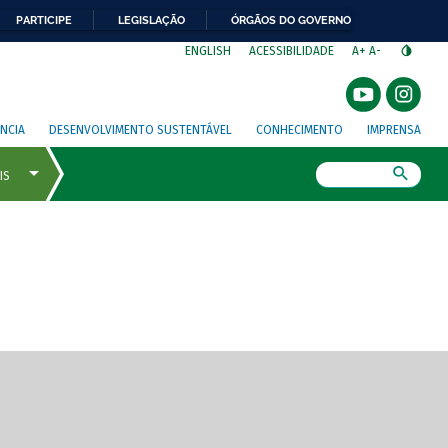
PARTICIPE
LEGISLAÇÃO
ÓRGÃOS DO GOVERNO
⁣
ENGLISH
ACESSIBILIDADE
A+
A-
NCIA
DESENVOLVIMENTO SUSTENTÁVEL
CONHECIMENTO
IMPRENSA
Busca
gem de tela