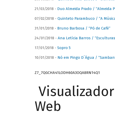
21/03/2018 -
Duo Almeida Prado / “Almeida P
07/02/2018 -
Quinteto Parambuco / “A Música
31/01/2018 -
Bruno Barbosa / “Pó de Café”
24/01/2018 -
Ana Letícia Barros / “Escultura
17/01/2018 -
Sopro 5
10/01/2018 -
Nó em Pingo D´Água / “Sambant
Z7_7QGCHA41LODH60A3OQA8RN14Q1
Visualizado
Web