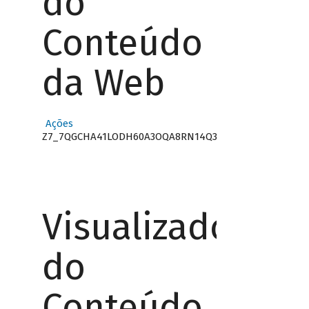
do
Conteúdo
da Web
Ações
Z7_7QGCHA41LODH60A3OQA8RN14Q3
Visualizador
do
Conteúdo