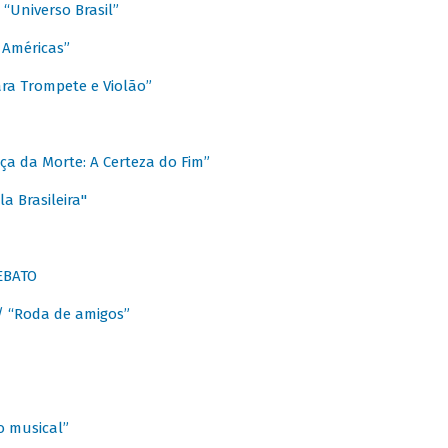
Universo Brasil”
 Américas”
ra Trompete e Violão”
a da Morte: A Certeza do Fim”
a Brasileira"
EBATO
 “Roda de amigos”
 musical”