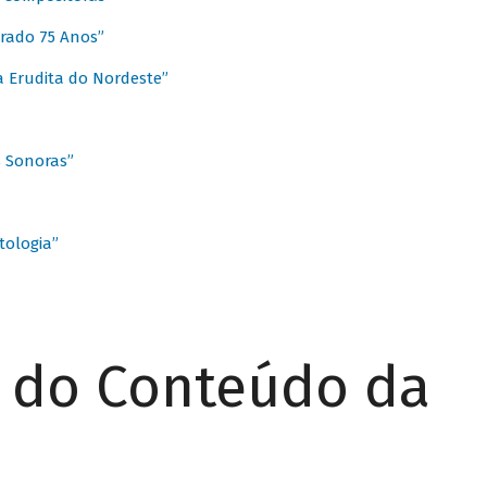
rado 75 Anos”
 Erudita do Nordeste”
s Sonoras”
ologia”
r do Conteúdo da