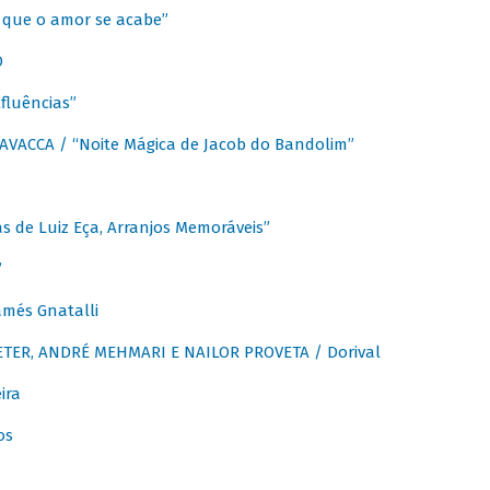
que o amor se acabe”
O
fluências”
VACCA / “Noite Mágica de Jacob do Bandolim”
 de Luiz Eça, Arranjos Memoráveis”
”
més Gnatalli
ER, ANDRÉ MEHMARI E NAILOR PROVETA / Dorival
ira
os