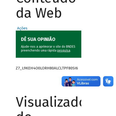
da Web
Ações
DÊ SUA OPINIÃO
Ajude-nos a aprimorar o site do BNDES
preenchendo uma rápida
pesquisa
.
Z7_L9KEH4O0LORH80ALCLTPF80SI6
Visualizador