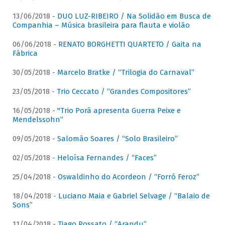
13/06/2018 -
DUO LUZ-RIBEIRO / Na Solidão em Busca de
Companhia – Música brasileira para flauta e violão
06/06/2018 -
RENATO BORGHETTI QUARTETO / Gaita na
Fábrica
30/05/2018 -
Marcelo Bratke / “Trilogia do Carnaval”
23/05/2018 -
Trio Ceccato / “Grandes Compositores”
16/05/2018 -
"Trio Porã apresenta Guerra Peixe e
Mendelssohn”
09/05/2018 -
Salomão Soares / “Solo Brasileiro”
02/05/2018 -
Heloísa Fernandes / “Faces”
25/04/2018 -
Oswaldinho do Acordeon / “Forró Feroz”
18/04/2018 -
Luciano Maia e Gabriel Selvage / “Balaio de
Sons”
11/04/2018 -
Tiago Rossato / “Arandu”