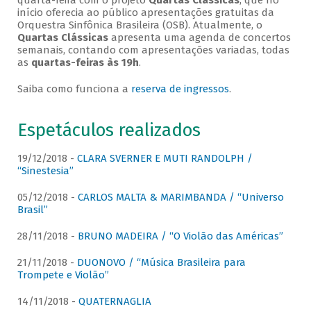
quarta-feira com o projeto
Quartas Clássicas
, que no
início oferecia ao público apresentações gratuitas da
Orquestra Sinfônica Brasileira (OSB). Atualmente, o
Quartas Clássicas
apresenta uma agenda de concertos
semanais, contando com apresentações variadas, todas
as
quartas-feiras às 19h
.
Saiba como funciona a
reserva de ingressos
.
Espetáculos realizados
19/12/2018 -
CLARA SVERNER E MUTI RANDOLPH /
“Sinestesia”
05/12/2018 -
CARLOS MALTA & MARIMBANDA / “Universo
Brasil”
28/11/2018 -
BRUNO MADEIRA / “O Violão das Américas”
21/11/2018 -
DUONOVO / “Música Brasileira para
Trompete e Violão”
14/11/2018 -
QUATERNAGLIA