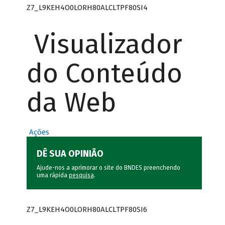
Z7_L9KEH4O0LORH80ALCLTPF80SI4
Visualizador
do Conteúdo
da Web
Ações
DÊ SUA OPINIÃO
Ajude-nos a aprimorar o site do BNDES preenchendo
uma rápida
pesquisa
.
Z7_L9KEH4O0LORH80ALCLTPF80SI6