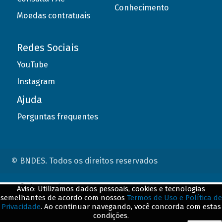
Conhecimento
Moedas contratuais
Redes Sociais
YouTube
Instagram
Ajuda
Perguntas frequentes
© BNDES. Todos os direitos reservados
ConteÃºdo complementar
Aviso: Utilizamos dados pessoais, cookies e tecnologias
semelhantes de acordo com nossos
Termos de Uso e Política de
${title}
${badge}
Privacidade
. Ao continuar navegando, você concorda com estas
condições.
${loading}