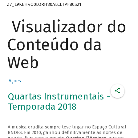
Z7_L9KEH4O0LORH80ALCLTPF80S21
Visualizador do
Conteúdo da
Web
Ações
Quartas Instrumentais -
Temporada 2018
A música erudita sempre teve lugar no Espaço Cultural
BNDES. Em 2010, ganhou definitivamente as noites de