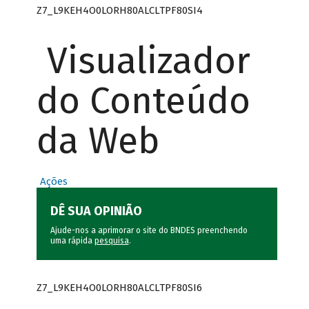
Z7_L9KEH4O0LORH80ALCLTPF80SI4
Visualizador
do Conteúdo
da Web
Ações
DÊ SUA OPINIÃO
Ajude-nos a aprimorar o site do BNDES preenchendo
uma rápida
pesquisa
.
Z7_L9KEH4O0LORH80ALCLTPF80SI6