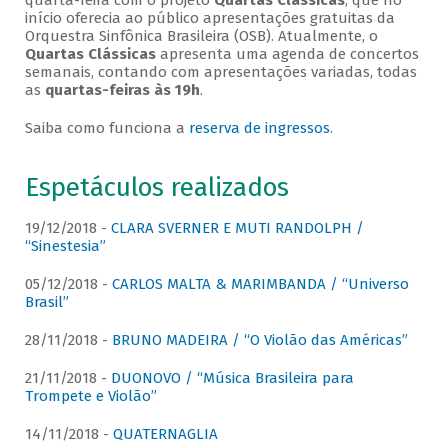
quarta-feira com o projeto
Quartas Clássicas
, que no
início oferecia ao público apresentações gratuitas da
Orquestra Sinfônica Brasileira (OSB). Atualmente, o
Quartas Clássicas
apresenta uma agenda de concertos
semanais, contando com apresentações variadas, todas
as
quartas-feiras às 19h
.
Saiba como funciona a
reserva de ingressos
.
Espetáculos realizados
19/12/2018 -
CLARA SVERNER E MUTI RANDOLPH /
“Sinestesia”
05/12/2018 -
CARLOS MALTA & MARIMBANDA / “Universo
Brasil”
28/11/2018 -
BRUNO MADEIRA / “O Violão das Américas”
21/11/2018 -
DUONOVO / “Música Brasileira para
Trompete e Violão”
14/11/2018 -
QUATERNAGLIA