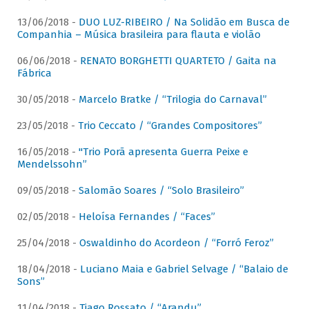
13/06/2018 -
DUO LUZ-RIBEIRO / Na Solidão em Busca de
Companhia – Música brasileira para flauta e violão
06/06/2018 -
RENATO BORGHETTI QUARTETO / Gaita na
Fábrica
30/05/2018 -
Marcelo Bratke / “Trilogia do Carnaval”
23/05/2018 -
Trio Ceccato / “Grandes Compositores”
16/05/2018 -
"Trio Porã apresenta Guerra Peixe e
Mendelssohn”
09/05/2018 -
Salomão Soares / “Solo Brasileiro”
02/05/2018 -
Heloísa Fernandes / “Faces”
25/04/2018 -
Oswaldinho do Acordeon / “Forró Feroz”
18/04/2018 -
Luciano Maia e Gabriel Selvage / “Balaio de
Sons”
11/04/2018 -
Tiago Rossato / “Arandu”