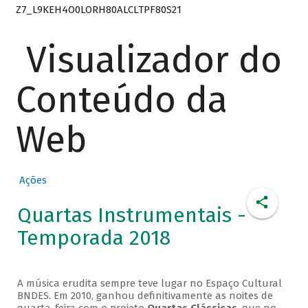
Z7_L9KEH4O0LORH80ALCLTPF80S21
Visualizador do
Conteúdo da
Web
Ações
Quartas Instrumentais -
Temporada 2018
A música erudita sempre teve lugar no Espaço Cultural
BNDES. Em 2010, ganhou definitivamente as noites de