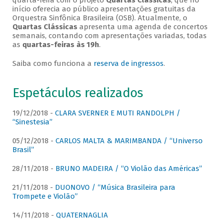
quarta-feira com o projeto
Quartas Clássicas
, que no
início oferecia ao público apresentações gratuitas da
Orquestra Sinfônica Brasileira (OSB). Atualmente, o
Quartas Clássicas
apresenta uma agenda de concertos
semanais, contando com apresentações variadas, todas
as
quartas-feiras às 19h
.
Saiba como funciona a
reserva de ingressos
.
Espetáculos realizados
19/12/2018 -
CLARA SVERNER E MUTI RANDOLPH /
“Sinestesia”
05/12/2018 -
CARLOS MALTA & MARIMBANDA / “Universo
Brasil”
28/11/2018 -
BRUNO MADEIRA / “O Violão das Américas”
21/11/2018 -
DUONOVO / “Música Brasileira para
Trompete e Violão”
14/11/2018 -
QUATERNAGLIA