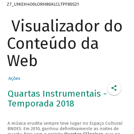
Z7_L9KEH4O0LORH80ALCLTPF80S21
Visualizador do
Conteúdo da
Web
Ações
Quartas Instrumentais -
Temporada 2018
A música erudita sempre teve lugar no Espaço Cultural
BNDES. Em 2010, ganhou definitivamente as noites de