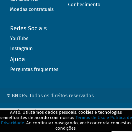
Conhecimento
Moedas contratuais
Redes Sociais
YouTube
Instagram
Ajuda
Perguntas frequentes
© BNDES. Todos os direitos reservados
ConteÃºdo complementar
Aviso: Utilizamos dados pessoais, cookies e tecnologias
semelhantes de acordo com nossos
Termos de Uso e Política de
${title}
${badge}
Privacidade
. Ao continuar navegando, você concorda com estas
condições.
${loading}