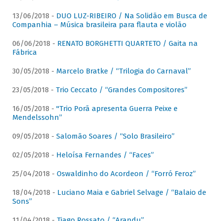
13/06/2018 -
DUO LUZ-RIBEIRO / Na Solidão em Busca de
Companhia – Música brasileira para flauta e violão
06/06/2018 -
RENATO BORGHETTI QUARTETO / Gaita na
Fábrica
30/05/2018 -
Marcelo Bratke / “Trilogia do Carnaval”
23/05/2018 -
Trio Ceccato / “Grandes Compositores”
16/05/2018 -
"Trio Porã apresenta Guerra Peixe e
Mendelssohn”
09/05/2018 -
Salomão Soares / “Solo Brasileiro”
02/05/2018 -
Heloísa Fernandes / “Faces”
25/04/2018 -
Oswaldinho do Acordeon / “Forró Feroz”
18/04/2018 -
Luciano Maia e Gabriel Selvage / “Balaio de
Sons”
11/04/2018 -
Tiago Rossato / “Arandu”