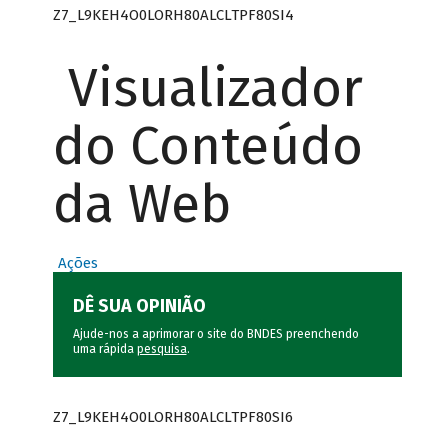
Z7_L9KEH4O0LORH80ALCLTPF80SI4
Visualizador
do Conteúdo
da Web
Ações
DÊ SUA OPINIÃO
Ajude-nos a aprimorar o site do BNDES preenchendo
uma rápida
pesquisa
.
Z7_L9KEH4O0LORH80ALCLTPF80SI6