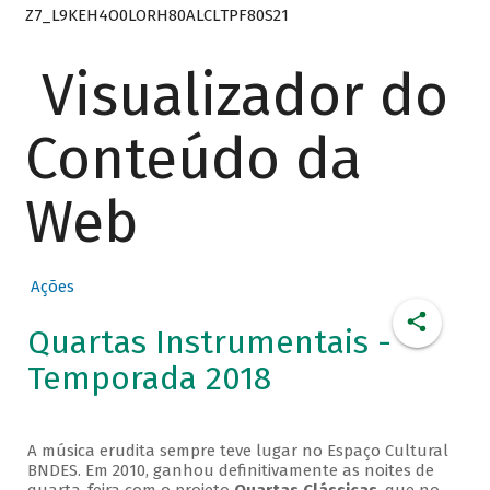
Z7_L9KEH4O0LORH80ALCLTPF80S21
Visualizador do
Conteúdo da
Web
Ações
Quartas Instrumentais -
Temporada 2018
A música erudita sempre teve lugar no Espaço Cultural
BNDES. Em 2010, ganhou definitivamente as noites de