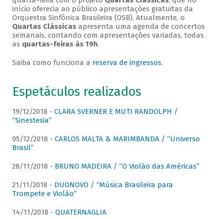
quarta-feira com o projeto
Quartas Clássicas
, que no
início oferecia ao público apresentações gratuitas da
Orquestra Sinfônica Brasileira (OSB). Atualmente, o
Quartas Clássicas
apresenta uma agenda de concertos
semanais, contando com apresentações variadas, todas
as
quartas-feiras às 19h
.
Saiba como funciona a
reserva de ingressos
.
Espetáculos realizados
19/12/2018 -
CLARA SVERNER E MUTI RANDOLPH /
“Sinestesia”
05/12/2018 -
CARLOS MALTA & MARIMBANDA / “Universo
Brasil”
28/11/2018 -
BRUNO MADEIRA / “O Violão das Américas”
21/11/2018 -
DUONOVO / “Música Brasileira para
Trompete e Violão”
14/11/2018 -
QUATERNAGLIA