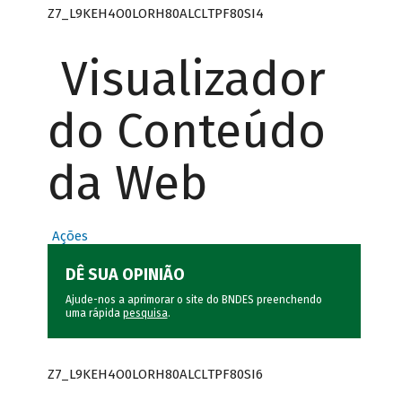
Z7_L9KEH4O0LORH80ALCLTPF80SI4
Visualizador
do Conteúdo
da Web
Ações
DÊ SUA OPINIÃO
Ajude-nos a aprimorar o site do BNDES preenchendo
uma rápida
pesquisa
.
Z7_L9KEH4O0LORH80ALCLTPF80SI6