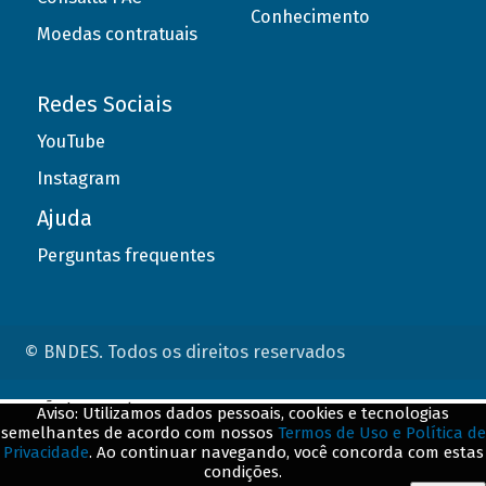
Conhecimento
Moedas contratuais
Redes Sociais
YouTube
Instagram
Ajuda
Perguntas frequentes
© BNDES. Todos os direitos reservados
ConteÃºdo complementar
Aviso: Utilizamos dados pessoais, cookies e tecnologias
semelhantes de acordo com nossos
Termos de Uso e Política de
${title}
${badge}
Privacidade
. Ao continuar navegando, você concorda com estas
condições.
${loading}