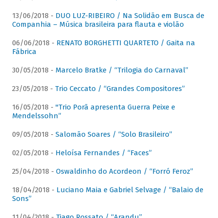
13/06/2018 -
DUO LUZ-RIBEIRO / Na Solidão em Busca de
Companhia – Música brasileira para flauta e violão
06/06/2018 -
RENATO BORGHETTI QUARTETO / Gaita na
Fábrica
30/05/2018 -
Marcelo Bratke / “Trilogia do Carnaval”
23/05/2018 -
Trio Ceccato / “Grandes Compositores”
16/05/2018 -
"Trio Porã apresenta Guerra Peixe e
Mendelssohn”
09/05/2018 -
Salomão Soares / “Solo Brasileiro”
02/05/2018 -
Heloísa Fernandes / “Faces”
25/04/2018 -
Oswaldinho do Acordeon / “Forró Feroz”
18/04/2018 -
Luciano Maia e Gabriel Selvage / “Balaio de
Sons”
11/04/2018 -
Tiago Rossato / “Arandu”