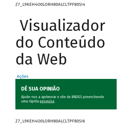
Z7_L9KEH4O0LORH80ALCLTPF80SI4
Visualizador
do Conteúdo
da Web
Ações
DÊ SUA OPINIÃO
Ajude-nos a aprimorar o site do BNDES preenchendo
uma rápida
pesquisa
.
Z7_L9KEH4O0LORH80ALCLTPF80SI6