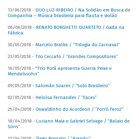
13/06/2018 -
DUO LUZ-RIBEIRO / Na Solidão em Busca de
Companhia – Música brasileira para flauta e violão
06/06/2018 -
RENATO BORGHETTI QUARTETO / Gaita na
Fábrica
30/05/2018 -
Marcelo Bratke / “Trilogia do Carnaval”
23/05/2018 -
Trio Ceccato / “Grandes Compositores”
16/05/2018 -
"Trio Porã apresenta Guerra Peixe e
Mendelssohn”
09/05/2018 -
Salomão Soares / “Solo Brasileiro”
02/05/2018 -
Heloísa Fernandes / “Faces”
25/04/2018 -
Oswaldinho do Acordeon / “Forró Feroz”
18/04/2018 -
Luciano Maia e Gabriel Selvage / “Balaio de
Sons”
11/04/2018 -
Tiago Rossato / “Arandu”