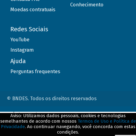
Conhecimento
Moedas contratuais
Redes Sociais
YouTube
Instagram
Ajuda
Perguntas frequentes
© BNDES. Todos os direitos reservados
ConteÃºdo complementar
Aviso: Utilizamos dados pessoais, cookies e tecnologias
semelhantes de acordo com nossos
Termos de Uso e Política de
${title}
${badge}
Privacidade
. Ao continuar navegando, você concorda com estas
condições.
${loading}