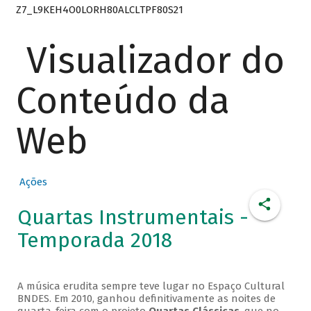
Z7_L9KEH4O0LORH80ALCLTPF80S21
Visualizador do
Conteúdo da
Web
Ações
Quartas Instrumentais -
Temporada 2018
A música erudita sempre teve lugar no Espaço Cultural
BNDES. Em 2010, ganhou definitivamente as noites de