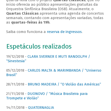
quarta-feira com o projeto
Quartas Clássicas
, que no
início oferecia ao público apresentações gratuitas da
Orquestra Sinfônica Brasileira (OSB). Atualmente, o
Quartas Clássicas
apresenta uma agenda de concertos
semanais, contando com apresentações variadas, todas
as
quartas-feiras às 19h
.
Saiba como funciona a
reserva de ingressos
.
Espetáculos realizados
19/12/2018 -
CLARA SVERNER E MUTI RANDOLPH /
“Sinestesia”
05/12/2018 -
CARLOS MALTA & MARIMBANDA / “Universo
Brasil”
28/11/2018 -
BRUNO MADEIRA / “O Violão das Américas”
21/11/2018 -
DUONOVO / “Música Brasileira para
Trompete e Violão”
14/11/2018 -
QUATERNAGLIA