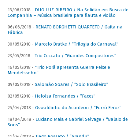
13/06/2018 -
DUO LUZ-RIBEIRO / Na Solidão em Busca de
Companhia – Música brasileira para flauta e violão
06/06/2018 -
RENATO BORGHETTI QUARTETO / Gaita na
Fábrica
30/05/2018 -
Marcelo Bratke / “Trilogia do Carnaval”
23/05/2018 -
Trio Ceccato / “Grandes Compositores”
16/05/2018 -
"Trio Porã apresenta Guerra Peixe e
Mendelssohn”
09/05/2018 -
Salomão Soares / “Solo Brasileiro”
02/05/2018 -
Heloísa Fernandes / “Faces”
25/04/2018 -
Oswaldinho do Acordeon / “Forró Feroz”
18/04/2018 -
Luciano Maia e Gabriel Selvage / “Balaio de
Sons”
11/04/2018 -
Tiago Rossato / “Arandu”