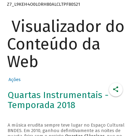
Z7_L9KEH4O0LORH80ALCLTPF80S21
Visualizador do
Conteúdo da
Web
Ações
Quartas Instrumentais -
Temporada 2018
A música erudita sempre teve lugar no Espaço Cultural
BNDES. Em 2010, ganhou definitivamente as noites de