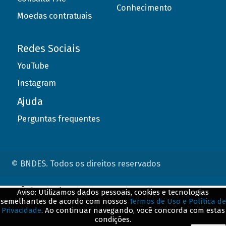
Conhecimento
Moedas contratuais
Redes Sociais
YouTube
Instagram
Ajuda
Perguntas frequentes
© BNDES. Todos os direitos reservados
ConteÃºdo complementar
Aviso: Utilizamos dados pessoais, cookies e tecnologias
semelhantes de acordo com nossos
Termos de Uso e Política de
${title}
${badge}
Privacidade
. Ao continuar navegando, você concorda com estas
condições.
${loading}