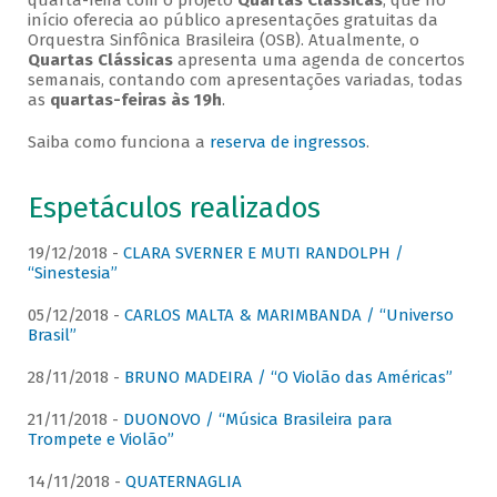
quarta-feira com o projeto
Quartas Clássicas
, que no
início oferecia ao público apresentações gratuitas da
Orquestra Sinfônica Brasileira (OSB). Atualmente, o
Quartas Clássicas
apresenta uma agenda de concertos
semanais, contando com apresentações variadas, todas
as
quartas-feiras às 19h
.
Saiba como funciona a
reserva de ingressos
.
Espetáculos realizados
19/12/2018 -
CLARA SVERNER E MUTI RANDOLPH /
“Sinestesia”
05/12/2018 -
CARLOS MALTA & MARIMBANDA / “Universo
Brasil”
28/11/2018 -
BRUNO MADEIRA / “O Violão das Américas”
21/11/2018 -
DUONOVO / “Música Brasileira para
Trompete e Violão”
14/11/2018 -
QUATERNAGLIA