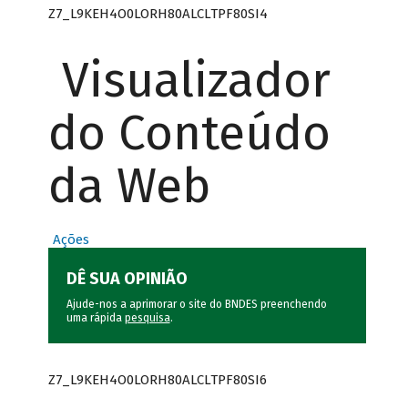
Z7_L9KEH4O0LORH80ALCLTPF80SI4
Visualizador
do Conteúdo
da Web
Ações
DÊ SUA OPINIÃO
Ajude-nos a aprimorar o site do BNDES preenchendo
uma rápida
pesquisa
.
Z7_L9KEH4O0LORH80ALCLTPF80SI6