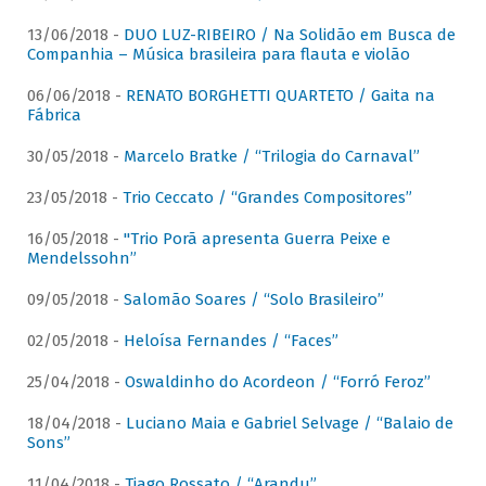
13/06/2018 -
DUO LUZ-RIBEIRO / Na Solidão em Busca de
Companhia – Música brasileira para flauta e violão
06/06/2018 -
RENATO BORGHETTI QUARTETO / Gaita na
Fábrica
30/05/2018 -
Marcelo Bratke / “Trilogia do Carnaval”
23/05/2018 -
Trio Ceccato / “Grandes Compositores”
16/05/2018 -
"Trio Porã apresenta Guerra Peixe e
Mendelssohn”
09/05/2018 -
Salomão Soares / “Solo Brasileiro”
02/05/2018 -
Heloísa Fernandes / “Faces”
25/04/2018 -
Oswaldinho do Acordeon / “Forró Feroz”
18/04/2018 -
Luciano Maia e Gabriel Selvage / “Balaio de
Sons”
11/04/2018 -
Tiago Rossato / “Arandu”