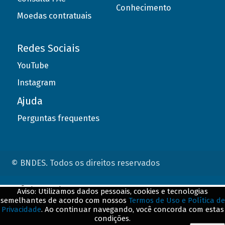
Conhecimento
Moedas contratuais
Redes Sociais
YouTube
Instagram
Ajuda
Perguntas frequentes
© BNDES. Todos os direitos reservados
ConteÃºdo complementar
Aviso: Utilizamos dados pessoais, cookies e tecnologias
semelhantes de acordo com nossos
Termos de Uso e Política de
${title}
${badge}
Privacidade
. Ao continuar navegando, você concorda com estas
condições.
${loading}