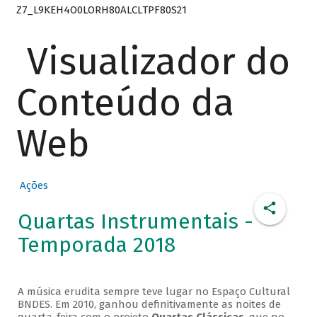
Z7_L9KEH4O0LORH80ALCLTPF80S21
Visualizador do
Conteúdo da
Web
Ações
Quartas Instrumentais -
Temporada 2018
A música erudita sempre teve lugar no Espaço Cultural
BNDES. Em 2010, ganhou definitivamente as noites de