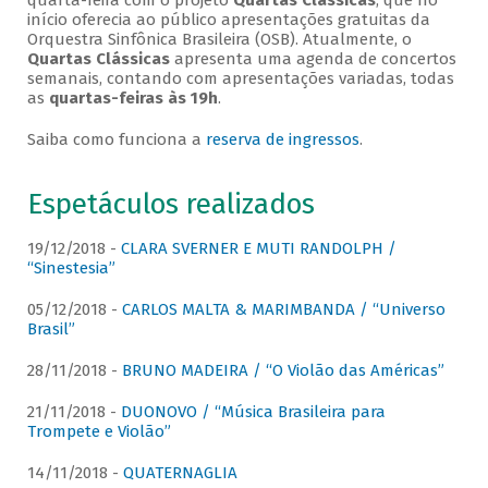
quarta-feira com o projeto
Quartas Clássicas
, que no
início oferecia ao público apresentações gratuitas da
Orquestra Sinfônica Brasileira (OSB). Atualmente, o
Quartas Clássicas
apresenta uma agenda de concertos
semanais, contando com apresentações variadas, todas
as
quartas-feiras às 19h
.
Saiba como funciona a
reserva de ingressos
.
Espetáculos realizados
19/12/2018 -
CLARA SVERNER E MUTI RANDOLPH /
“Sinestesia”
05/12/2018 -
CARLOS MALTA & MARIMBANDA / “Universo
Brasil”
28/11/2018 -
BRUNO MADEIRA / “O Violão das Américas”
21/11/2018 -
DUONOVO / “Música Brasileira para
Trompete e Violão”
14/11/2018 -
QUATERNAGLIA