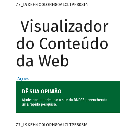
Z7_L9KEH4O0LORH80ALCLTPF80SI4
Visualizador
do Conteúdo
da Web
Ações
DÊ SUA OPINIÃO
Ajude-nos a aprimorar o site do BNDES preenchendo
uma rápida
pesquisa
.
Z7_L9KEH4O0LORH80ALCLTPF80SI6