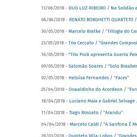
13/06/2018 -
DUO LUZ-RIBEIRO / Na Solidão e
06/06/2018 -
RENATO BORGHETTI QUARTETO / 
30/05/2018 -
Marcelo Bratke / “Trilogia do Ca
23/05/2018 -
Trio Ceccato / “Grandes Composi
16/05/2018 -
"Trio Porã apresenta Guerra Pe
09/05/2018 -
Salomão Soares / “Solo Brasilei
02/05/2018 -
Heloísa Fernandes / “Faces”
25/04/2018 -
Oswaldinho do Acordeon / “Forr
18/04/2018 -
Luciano Maia e Gabriel Selvage 
11/04/2018 -
Tiago Rossato / “Arandu”
04/04/2018 -
Marcelo Caldi / “A Sanfona É 
28/03/2018 -
Quinteto Villa-Lobos / “Grande