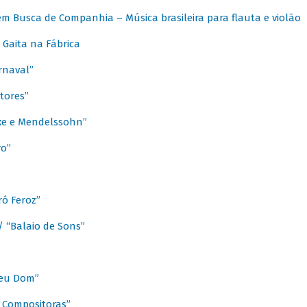
m Busca de Companhia – Música brasileira para flauta e violão
Gaita na Fábrica
rnaval”
tores”
ixe e Mendelssohn”
ro”
ó Feroz”
/ “Balaio de Sons”
Meu Dom”
s Compositoras”