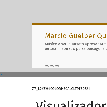
Marcio Guelber Qu
Músico e seu quarteto apresentam
autoral inspirado pelas paisagens 
Z7_L9KEH4O0LORH80ALCLTPF80S21
Visualizado