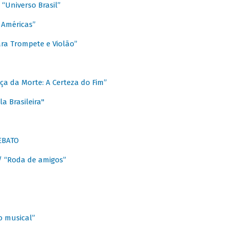
Universo Brasil”
 Américas”
ra Trompete e Violão”
a da Morte: A Certeza do Fim”
a Brasileira"
EBATO
 “Roda de amigos”
 musical”