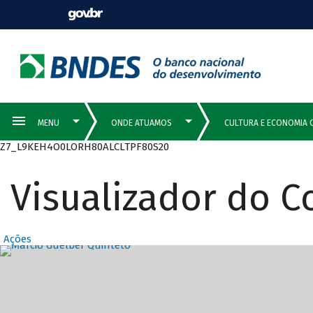
Z7_L9KEH4O0LORH80ALCLTPF80S20
Visualizador do 
Ações
Destaques Prin