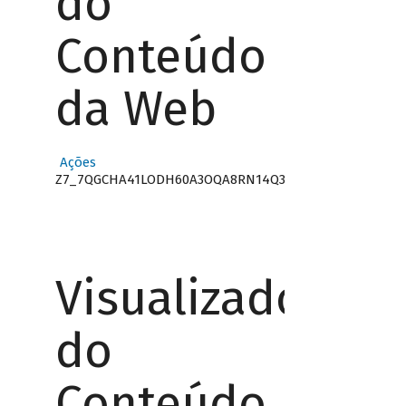
do
Conteúdo
da Web
Ações
Z7_7QGCHA41LODH60A3OQA8RN14Q3
Visualizador
do
Conteúdo