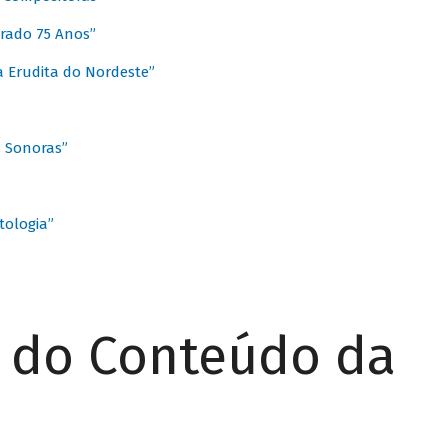
rado 75 Anos”
 Erudita do Nordeste”
s Sonoras”
ologia”
r do Conteúdo da