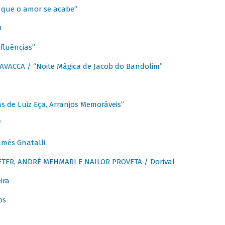
que o amor se acabe”
O
fluências”
VACCA / “Noite Mágica de Jacob do Bandolim”
 de Luiz Eça, Arranjos Memoráveis”
”
més Gnatalli
ER, ANDRÉ MEHMARI E NAILOR PROVETA / Dorival
ira
os