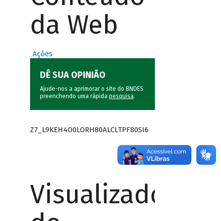
da Web
Ações
DÊ SUA OPINIÃO
Ajude-nos a aprimorar o site do BNDES
preenchendo uma rápida
pesquisa
.
Z7_L9KEH4O0LORH80ALCLTPF80SI6
Visualizador