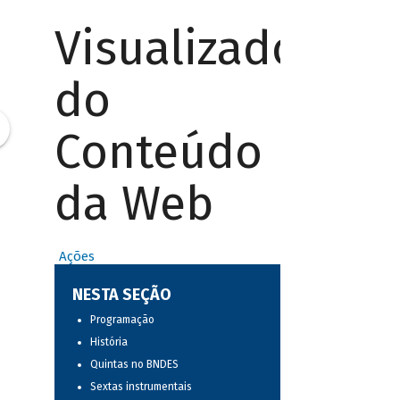
Visualizador
do
Conteúdo
da Web
Ações
NESTA SEÇÃO
Programação
História
Quintas no BNDES
Sextas instrumentais