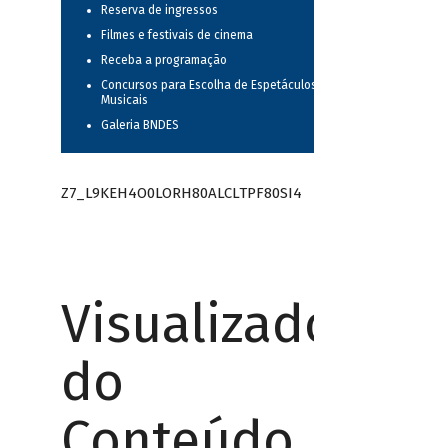
Reserva de ingressos
Filmes e festivais de cinema
Receba a programação
Concursos para Escolha de Espetáculos
Musicais
Galeria BNDES
Z7_L9KEH4O0LORH80ALCLTPF80SI4
Visualizador
do
Conteúdo