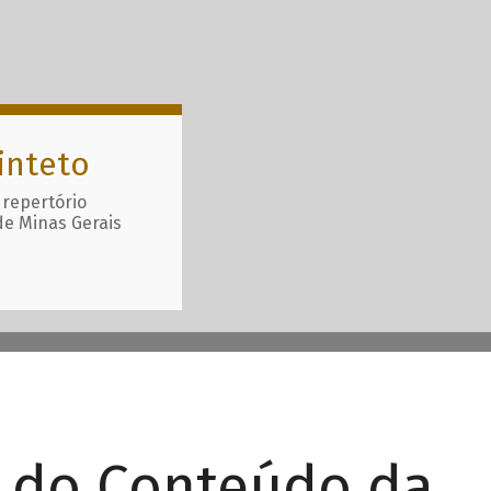
inteto
 repertório
de Minas Gerais
r do Conteúdo da