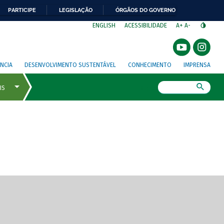
PARTICIPE
LEGISLAÇÃO
ÓRGÃOS DO GOVERNO
⁣
ENGLISH
ACESSIBILIDADE
A+
A-
NCIA
DESENVOLVIMENTO SUSTENTÁVEL
CONHECIMENTO
IMPRENSA
Busca
gem de tela