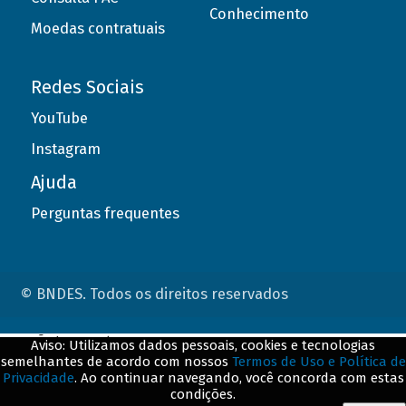
Conhecimento
Moedas contratuais
Redes Sociais
YouTube
Instagram
Ajuda
Perguntas frequentes
© BNDES. Todos os direitos reservados
ConteÃºdo complementar
Aviso: Utilizamos dados pessoais, cookies e tecnologias
semelhantes de acordo com nossos
Termos de Uso e Política de
${title}
${badge}
Privacidade
. Ao continuar navegando, você concorda com estas
condições.
${loading}