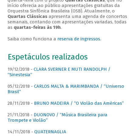
quarta-feira com o projeto
Quartas Clássicas
, que no
início oferecia ao público apresentações gratuitas da
Orquestra Sinfônica Brasileira (OSB). Atualmente, o
Quartas Clássicas
apresenta uma agenda de concertos
semanais, contando com apresentações variadas, todas
as
quartas-feiras às 19h
.
Saiba como funciona a
reserva de ingressos
.
Espetáculos realizados
19/12/2018 -
CLARA SVERNER E MUTI RANDOLPH /
“Sinestesia”
05/12/2018 -
CARLOS MALTA & MARIMBANDA / “Universo
Brasil”
28/11/2018 -
BRUNO MADEIRA / “O Violão das Américas”
21/11/2018 -
DUONOVO / “Música Brasileira para
Trompete e Violão”
14/11/2018 -
QUATERNAGLIA