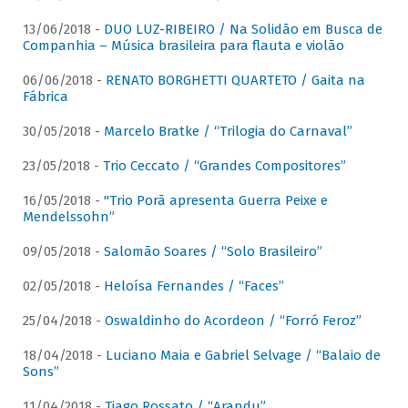
13/06/2018 -
DUO LUZ-RIBEIRO / Na Solidão em Busca de
Companhia – Música brasileira para flauta e violão
06/06/2018 -
RENATO BORGHETTI QUARTETO / Gaita na
Fábrica
30/05/2018 -
Marcelo Bratke / “Trilogia do Carnaval”
23/05/2018 -
Trio Ceccato / “Grandes Compositores”
16/05/2018 -
"Trio Porã apresenta Guerra Peixe e
Mendelssohn”
09/05/2018 -
Salomão Soares / “Solo Brasileiro”
02/05/2018 -
Heloísa Fernandes / “Faces”
25/04/2018 -
Oswaldinho do Acordeon / “Forró Feroz”
18/04/2018 -
Luciano Maia e Gabriel Selvage / “Balaio de
Sons”
11/04/2018 -
Tiago Rossato / “Arandu”