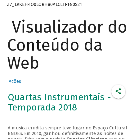
Z7_L9KEH4O0LORH80ALCLTPF80S21
Visualizador do
Conteúdo da
Web
Ações
Quartas Instrumentais -
Temporada 2018
A música erudita sempre teve lugar no Espaço Cultural
BNDES. Em 2010, ganhou definitivamente as noites de