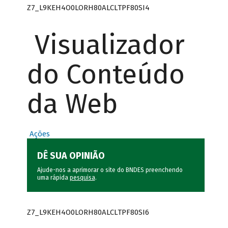
Z7_L9KEH4O0LORH80ALCLTPF80SI4
Visualizador
do Conteúdo
da Web
Ações
DÊ SUA OPINIÃO
Ajude-nos a aprimorar o site do BNDES preenchendo
uma rápida
pesquisa
.
Z7_L9KEH4O0LORH80ALCLTPF80SI6