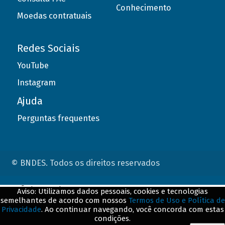
Conhecimento
Moedas contratuais
Redes Sociais
YouTube
Instagram
Ajuda
Perguntas frequentes
© BNDES. Todos os direitos reservados
ConteÃºdo complementar
Aviso: Utilizamos dados pessoais, cookies e tecnologias
semelhantes de acordo com nossos
Termos de Uso e Política de
${title}
${badge}
Privacidade
. Ao continuar navegando, você concorda com estas
condições.
${loading}