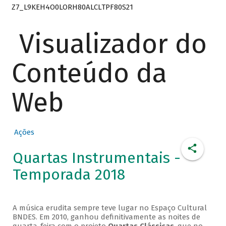
Z7_L9KEH4O0LORH80ALCLTPF80S21
Visualizador do
Conteúdo da
Web
Ações
Quartas Instrumentais -
Temporada 2018
A música erudita sempre teve lugar no Espaço Cultural
BNDES. Em 2010, ganhou definitivamente as noites de