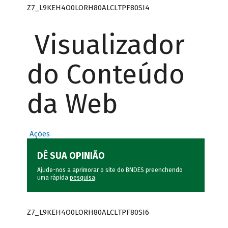
Z7_L9KEH4O0LORH80ALCLTPF80SI4
Visualizador
do Conteúdo
da Web
Ações
DÊ SUA OPINIÃO
Ajude-nos a aprimorar o site do BNDES preenchendo
uma rápida
pesquisa
.
Z7_L9KEH4O0LORH80ALCLTPF80SI6