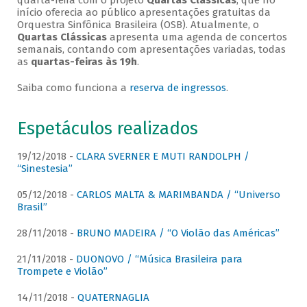
quarta-feira com o projeto
Quartas Clássicas
, que no
início oferecia ao público apresentações gratuitas da
Orquestra Sinfônica Brasileira (OSB). Atualmente, o
Quartas Clássicas
apresenta uma agenda de concertos
semanais, contando com apresentações variadas, todas
as
quartas-feiras às 19h
.
Saiba como funciona a
reserva de ingressos
.
Espetáculos realizados
19/12/2018 -
CLARA SVERNER E MUTI RANDOLPH /
“Sinestesia”
05/12/2018 -
CARLOS MALTA & MARIMBANDA / “Universo
Brasil”
28/11/2018 -
BRUNO MADEIRA / “O Violão das Américas”
21/11/2018 -
DUONOVO / “Música Brasileira para
Trompete e Violão”
14/11/2018 -
QUATERNAGLIA