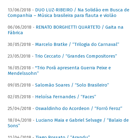
13/06/2018 -
DUO LUZ-RIBEIRO / Na Solidão em Busca de
Companhia – Música brasileira para flauta e violão
06/06/2018 -
RENATO BORGHETTI QUARTETO / Gaita na
Fábrica
30/05/2018 -
Marcelo Bratke / “Trilogia do Carnaval”
23/05/2018 -
Trio Ceccato / “Grandes Compositores”
16/05/2018 -
"Trio Porã apresenta Guerra Peixe e
Mendelssohn”
09/05/2018 -
Salomão Soares / “Solo Brasileiro”
02/05/2018 -
Heloísa Fernandes / “Faces”
25/04/2018 -
Oswaldinho do Acordeon / “Forró Feroz”
18/04/2018 -
Luciano Maia e Gabriel Selvage / “Balaio de
Sons”
11/04/2018 -
Tiago Rossato / “Arandu”