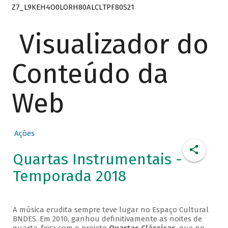
Z7_L9KEH4O0LORH80ALCLTPF80S21
Visualizador do
Conteúdo da
Web
Ações
Quartas Instrumentais -
Temporada 2018
A música erudita sempre teve lugar no Espaço Cultural
BNDES. Em 2010, ganhou definitivamente as noites de