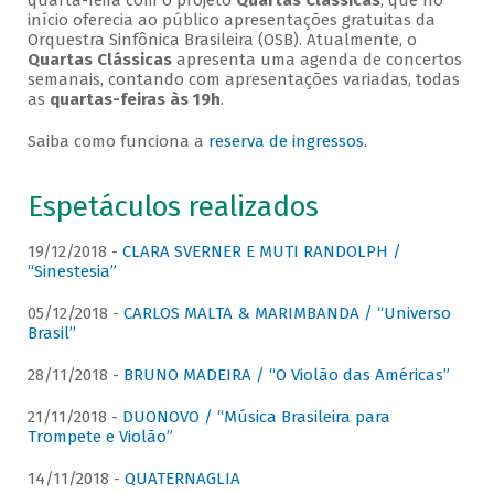
quarta-feira com o projeto
Quartas Clássicas
, que no
início oferecia ao público apresentações gratuitas da
Orquestra Sinfônica Brasileira (OSB). Atualmente, o
Quartas Clássicas
apresenta uma agenda de concertos
semanais, contando com apresentações variadas, todas
as
quartas-feiras às 19h
.
Saiba como funciona a
reserva de ingressos
.
Espetáculos realizados
19/12/2018 -
CLARA SVERNER E MUTI RANDOLPH /
“Sinestesia”
05/12/2018 -
CARLOS MALTA & MARIMBANDA / “Universo
Brasil”
28/11/2018 -
BRUNO MADEIRA / “O Violão das Américas”
21/11/2018 -
DUONOVO / “Música Brasileira para
Trompete e Violão”
14/11/2018 -
QUATERNAGLIA