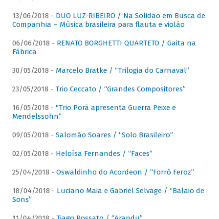
13/06/2018 -
DUO LUZ-RIBEIRO / Na Solidão em Busca de
Companhia – Música brasileira para flauta e violão
06/06/2018 -
RENATO BORGHETTI QUARTETO / Gaita na
Fábrica
30/05/2018 -
Marcelo Bratke / “Trilogia do Carnaval”
23/05/2018 -
Trio Ceccato / “Grandes Compositores”
16/05/2018 -
"Trio Porã apresenta Guerra Peixe e
Mendelssohn”
09/05/2018 -
Salomão Soares / “Solo Brasileiro”
02/05/2018 -
Heloísa Fernandes / “Faces”
25/04/2018 -
Oswaldinho do Acordeon / “Forró Feroz”
18/04/2018 -
Luciano Maia e Gabriel Selvage / “Balaio de
Sons”
11/04/2018 -
Tiago Rossato / “Arandu”