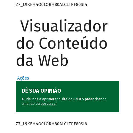
Z7_L9KEH4O0LORH80ALCLTPF80SI4
Visualizador
do Conteúdo
da Web
Ações
DÊ SUA OPINIÃO
Ajude-nos a aprimorar o site do BNDES preenchendo
uma rápida
pesquisa
.
Z7_L9KEH4O0LORH80ALCLTPF80SI6