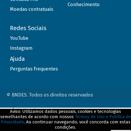
Conhecimento
Moedas contratuais
Redes Sociais
YouTube
Instagram
Ajuda
Perguntas frequentes
© BNDES. Todos os direitos reservados
ConteÃºdo complementar
Aviso: Utilizamos dados pessoais, cookies e tecnologias
semelhantes de acordo com nossos
Termos de Uso e Política de
${title}
${badge}
Privacidade
. Ao continuar navegando, você concorda com estas
condições.
${loading}